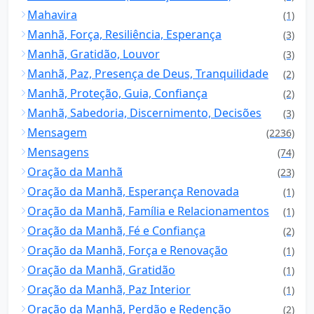
Mahavira
(1)
Manhã, Força, Resiliência, Esperança
(3)
Manhã, Gratidão, Louvor
(3)
Manhã, Paz, Presença de Deus, Tranquilidade
(2)
Manhã, Proteção, Guia, Confiança
(2)
Manhã, Sabedoria, Discernimento, Decisões
(3)
Mensagem
(2236)
Mensagens
(74)
Oração da Manhã
(23)
Oração da Manhã, Esperança Renovada
(1)
Oração da Manhã, Família e Relacionamentos
(1)
Oração da Manhã, Fé e Confiança
(2)
Oração da Manhã, Força e Renovação
(1)
Oração da Manhã, Gratidão
(1)
Oração da Manhã, Paz Interior
(1)
Oração da Manhã, Perdão e Redenção
(2)