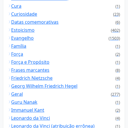
Cura
(1)
Curiosidade
(23)
Datas comemorativas
(6)
Estoicismo
(402)
Evangelho
(1503)
Família
(1)
Força
(2)
Força e Propósito
(1)
Frases marcantes
(8)
Friedrich Nietzsche
(4)
Georg Wilhelm Friedrich Hegel
(1)
Geral
(277)
Guru Nanak
(1)
Immanuel Kant
(2)
Leonardo da Vinci
(4)
Leonardo da Vinci (atribuição errônea)
(1)