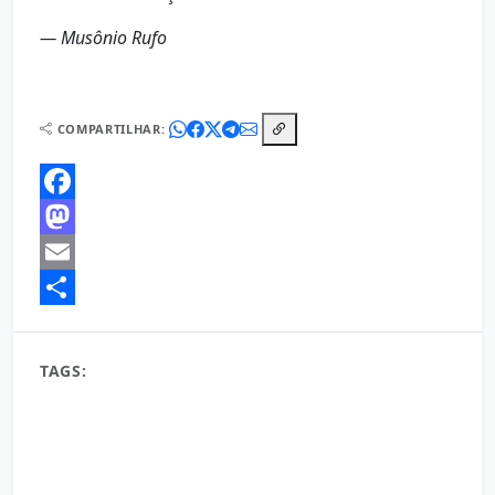
— Musônio Rufo
COMPARTILHAR:
Facebook
Mastodon
Email
Share
TAGS:
Estoicismo
estoicismo aplicado à vida cotidiana
estoicismo como filosofia de vida
estoicismo e aceitação do destino
estoicismo e autocontrole emocional
estoicismo e clareza de pensamento
estoicismo e crescimento pessoal