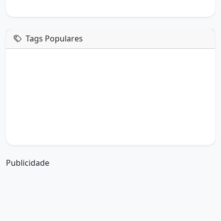
Tags Populares
mensagem de hoje
boa tarde google
boa tarde amor
boa tarde em italiano
boa tarde meu amor
boa tarde em espanhol
boa tarde a todos
boa tarde abençoada
boa tarde amiga
boa tarde amor da minha vida
boa tarde abençoada por deus
boa tarde amiguinho como vai
boa tarde a partir de que horas
a boa tarde em inglês
a boa tarde em francês
Publicidade