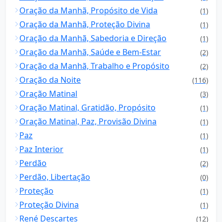
Oração da Manhã, Propósito de Vida
(1)
Oração da Manhã, Proteção Divina
(1)
Oração da Manhã, Sabedoria e Direção
(1)
Oração da Manhã, Saúde e Bem-Estar
(2)
Oração da Manhã, Trabalho e Propósito
(2)
Oração da Noite
(116)
Oração Matinal
(3)
Oração Matinal, Gratidão, Propósito
(1)
Oração Matinal, Paz, Provisão Divina
(1)
Paz
(1)
Paz Interior
(1)
Perdão
(2)
Perdão, Libertação
(0)
Proteção
(1)
Proteção Divina
(1)
René Descartes
(12)