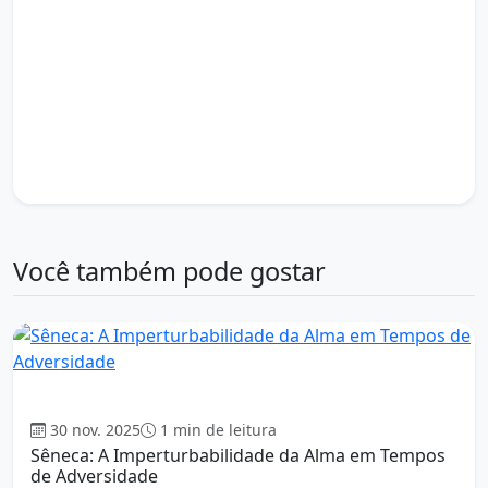
estoicismo e disciplina mental
estoicismo e domínio das emoções
estoicismo e equilíbrio emocional
estoicismo e foco no que importa
estoicismo e força interior
estoicismo e sabedoria prática
estoicismo e virtude pessoal
estoicismo para tempos difíceis
filosofia estoica e resiliência
Musônio Rufo
Você também pode gostar
Estoicismo
30 nov. 2025
1 min de leitura
Sêneca: A Imperturbabilidade da Alma em Tempos
de Adversidade