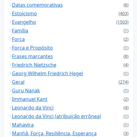
Datas comemorativas
(6)
Estoicismo
(403)
Evangelho
(1503)
Família
(1)
Força
(2)
Força e Propósito
(1)
Frases marcantes
(8)
Friedrich Nietzsche
(4)
Georg Wilhelm Friedrich Hegel
(1)
Geral
(274)
Guru Nanak
(1)
Immanuel Kant
(2)
Leonardo da Vinci
(4)
Leonardo da Vinci (atribuição errônea)
(1)
Mahavira
(1)
Manhã, Força, Resiliência, Esperança
(3)