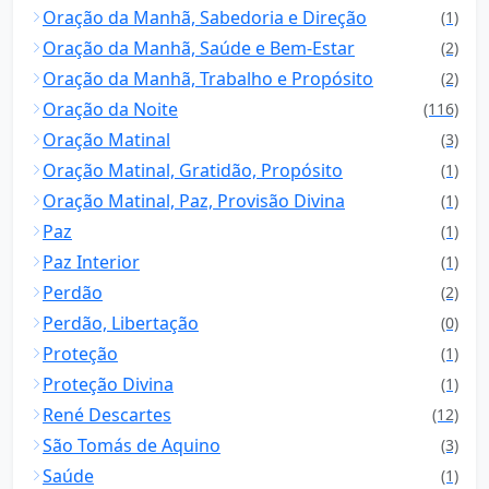
Oração da Manhã, Sabedoria e Direção
(1)
Oração da Manhã, Saúde e Bem-Estar
(2)
Oração da Manhã, Trabalho e Propósito
(2)
Oração da Noite
(116)
Oração Matinal
(3)
Oração Matinal, Gratidão, Propósito
(1)
Oração Matinal, Paz, Provisão Divina
(1)
Paz
(1)
Paz Interior
(1)
Perdão
(2)
Perdão, Libertação
(0)
Proteção
(1)
Proteção Divina
(1)
René Descartes
(12)
São Tomás de Aquino
(3)
Saúde
(1)