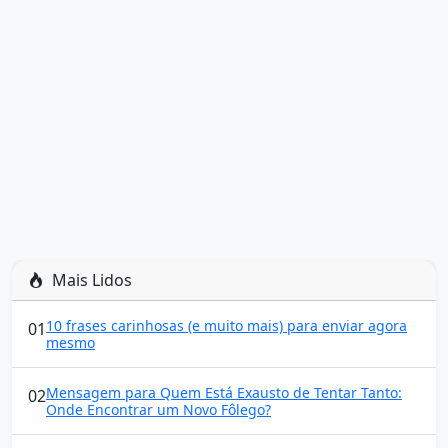
Mais Lidos
10 frases carinhosas (e muito mais) para enviar agora
01
mesmo
Mensagem para Quem Está Exausto de Tentar Tanto:
02
Onde Encontrar um Novo Fôlego?