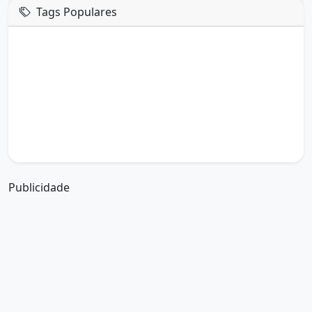
Tags Populares
mensagem de hoje
boa tarde google
boa tarde amor
boa tarde em italiano
boa tarde meu amor
boa tarde em espanhol
boa tarde a todos
boa tarde abençoada
boa tarde amiga
boa tarde amor da minha vida
boa tarde abençoada por deus
boa tarde amiguinho como vai
boa tarde a partir de que horas
a boa tarde em inglês
a boa tarde em francês
Publicidade