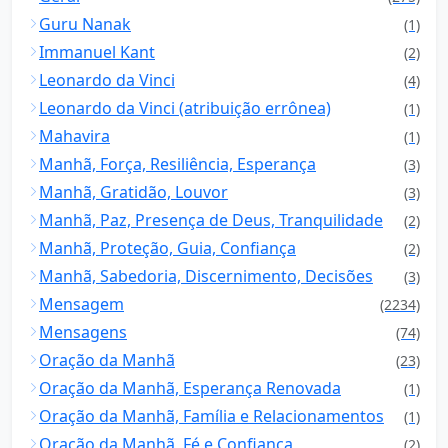
Guru Nanak
(1)
Immanuel Kant
(2)
Leonardo da Vinci
(4)
Leonardo da Vinci (atribuição errônea)
(1)
Mahavira
(1)
Manhã, Força, Resiliência, Esperança
(3)
Manhã, Gratidão, Louvor
(3)
Manhã, Paz, Presença de Deus, Tranquilidade
(2)
Manhã, Proteção, Guia, Confiança
(2)
Manhã, Sabedoria, Discernimento, Decisões
(3)
Mensagem
(2234)
Mensagens
(74)
Oração da Manhã
(23)
Oração da Manhã, Esperança Renovada
(1)
Oração da Manhã, Família e Relacionamentos
(1)
Oração da Manhã, Fé e Confiança
(2)