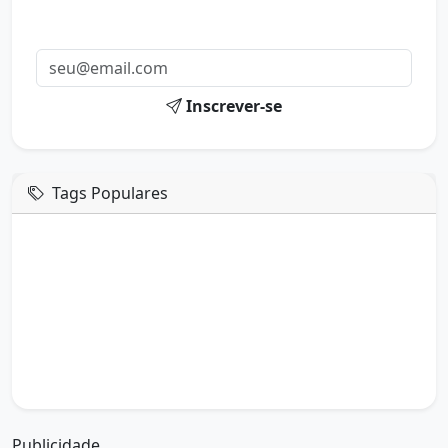
Receba uma mensagem inspiradora todo dia no seu e-
mail.
Inscrever-se
Tags Populares
mensagem de hoje
boa tarde google
boa tarde amor
boa tarde em italiano
boa tarde meu amor
boa tarde em espanhol
boa tarde a todos
boa tarde abençoada
boa tarde amiga
boa tarde amor da minha vida
boa tarde abençoada por deus
boa tarde amiguinho como vai
boa tarde a partir de que horas
a boa tarde em inglês
a boa tarde em francês
Publicidade