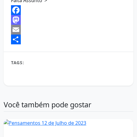
Falta Assunto">
Facebook
Mastodon
Email
Share
TAGS:
bem-estar digital
conexão emocional
falta de assunto
Mais Que Palavras
mensagens de carinho
relacionamentos
Você também pode gostar
Mensagem