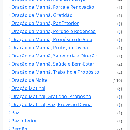
Oração da Manhã, Força e Renovação
(1)
Oração da Manhã, Gratidão
(1)
Oração da Manhã, Paz Interior
(1)
Oração da Manhã, Perdão e Redenção
(2)
Oração da Manhã, Propósito de Vida
(1)
Oração da Manhã, Proteção Divina
(1)
Oração da Manhã, Sabedoria e Direção
(1)
Oração da Manhã, Saúde e Bem-Estar
(2)
Oração da Manhã, Trabalho e Propósito
(2)
Oração da Noite
(116)
Oração Matinal
(3)
Oração Matinal, Gratidão, Propósito
(1)
Oração Matinal, Paz, Provisão Divina
(1)
Paz
(1)
Paz Interior
(1)
Perdão
(2)