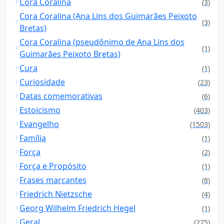
Cora Coralina
(3)
Cora Coralina (Ana Lins dos Guimarães Peixoto
(3)
Bretas)
Cora Coralina (pseudônimo de Ana Lins dos
(1)
Guimarães Peixoto Bretas)
Cura
(1)
Curiosidade
(23)
Datas comemorativas
(6)
Estoicismo
(403)
Evangelho
(1503)
Família
(1)
Força
(2)
Força e Propósito
(1)
Frases marcantes
(8)
Friedrich Nietzsche
(4)
Georg Wilhelm Friedrich Hegel
(1)
Geral
(275)