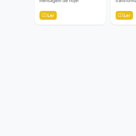
mensagem de hoje!
transforma
Ler
Ler