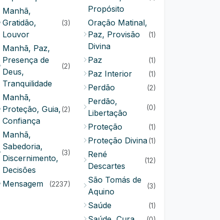
Propósito
Manhã,
Gratidão,
Oração Matinal,
(3)
Louvor
Paz, Provisão
(1)
Divina
Manhã, Paz,
Presença de
Paz
(1)
(2)
Deus,
Paz Interior
(1)
Tranquilidade
Perdão
(2)
Manhã,
Perdão,
(0)
Proteção, Guia,
(2)
Libertação
Confiança
Proteção
(1)
Manhã,
Proteção Divina
(1)
Sabedoria,
(3)
René
Discernimento,
(12)
Descartes
Decisões
São Tomás de
Mensagem
(2237)
(3)
Aquino
Saúde
(1)
Saúde, Cura
(0)