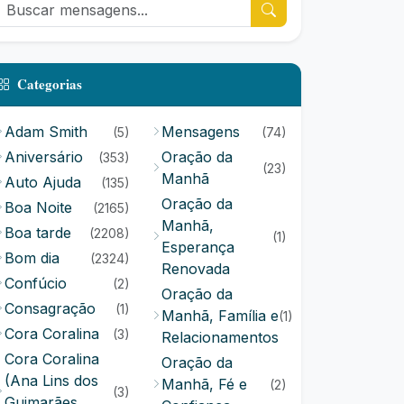
Categorias
Adam Smith
Mensagens
(5)
(74)
Aniversário
Oração da
(353)
(23)
Manhã
Auto Ajuda
(135)
Oração da
Boa Noite
(2165)
Manhã,
Boa tarde
(2208)
(1)
Esperança
Bom dia
(2324)
Renovada
Confúcio
(2)
Oração da
Consagração
(1)
Manhã, Família e
(1)
Cora Coralina
(3)
Relacionamentos
Cora Coralina
Oração da
(Ana Lins dos
Manhã, Fé e
(2)
(3)
Guimarães