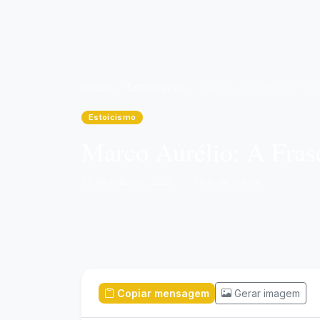
Início
Estoicismo
Marco Aurélio: A Frase Estoica do Dia para sua Mensagem de Hoje
Estoicismo
Marco Aurélio: A Fras
30 de outubro, 2025
·
1 min de leitura
Copiar mensagem
Gerar imagem