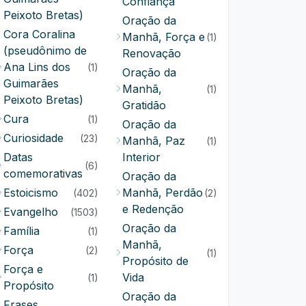
Confiança
Peixoto Bretas)
Oração da
Cora Coralina
Manhã, Força e
(1)
(pseudônimo de
Renovação
Ana Lins dos
(1)
Oração da
Guimarães
Manhã,
(1)
Peixoto Bretas)
Gratidão
Cura
(1)
Oração da
Curiosidade
(23)
Manhã, Paz
(1)
Datas
Interior
(6)
comemorativas
Oração da
Estoicismo
Manhã, Perdão
(402)
(2)
e Redenção
Evangelho
(1503)
Oração da
Família
(1)
Manhã,
Força
(2)
(1)
Propósito de
Força e
Vida
(1)
Propósito
Oração da
Frases