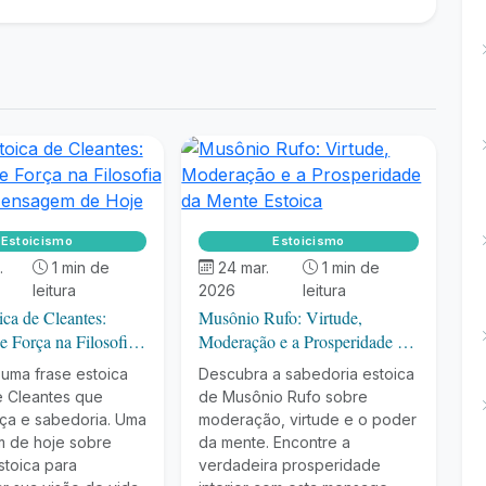
Estoicismo
Estoicismo
.
1 min de
24 mar.
1 min de
leitura
2026
leitura
ica de Cleantes:
Musônio Rufo: Virtude,
e Força na Filosofia
Moderação e a Prosperidade da
 Mensagem de Hoje
Mente Estoica
uma frase estoica
Descubra a sabedoria estoica
de Cleantes que
de Musônio Rufo sobre
rça e sabedoria. Uma
moderação, virtude e o poder
 de hoje sobre
da mente. Encontre a
estoica para
verdadeira prosperidade