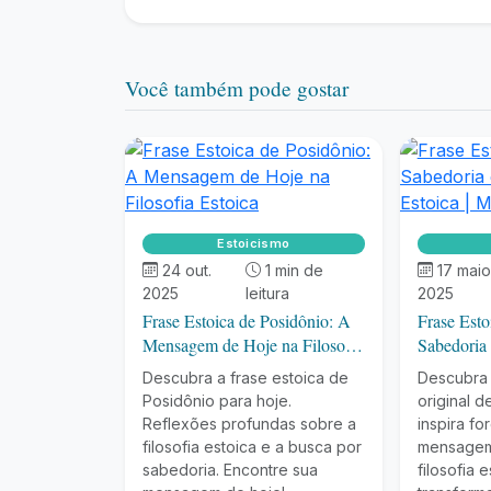
Você também pode gostar
Estoicismo
24 out.
1 min de
17 maio
2025
leitura
2025
Frase Estoica de Posidônio: A
Frase Esto
Mensagem de Hoje na Filosofia
Sabedoria 
Estoica
Estoica |
Descubra a frase estoica de
Descubra 
Posidônio para hoje.
original 
Reflexões profundas sobre a
inspira fo
filosofia estoica e a busca por
mensagem
sabedoria. Encontre sua
filosofia 