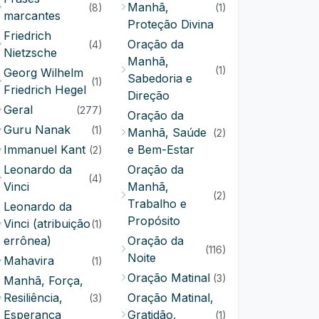
Manhã,
(8)
(1)
marcantes
Proteção Divina
Friedrich
Oração da
(4)
Nietzsche
Manhã,
(1)
Georg Wilhelm
Sabedoria e
(1)
Friedrich Hegel
Direção
Geral
(277)
Oração da
Guru Nanak
(1)
Manhã, Saúde
(2)
Immanuel Kant
e Bem-Estar
(2)
Leonardo da
Oração da
(4)
Vinci
Manhã,
(2)
Trabalho e
Leonardo da
Propósito
Vinci (atribuição
(1)
errônea)
Oração da
(116)
Noite
Mahavira
(1)
Oração Matinal
(3)
Manhã, Força,
Resiliência,
Oração Matinal,
(3)
Esperança
Gratidão,
(1)