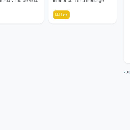
r sua visão de vida.
interior com esta mensage
Ler
PUB