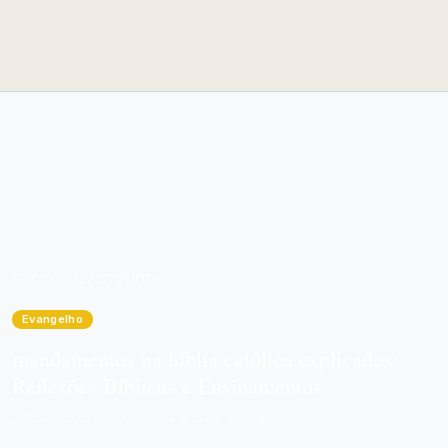
Início
Evangelho
mandamentos na bíblia católica explicados: Reflexões Bíblicas e Ensinamentos
Evangelho
mandamentos na bíblia católica explicados:
Reflexões Bíblicas e Ensinamentos
24 de outubro, 2025
·
4 min de leitura