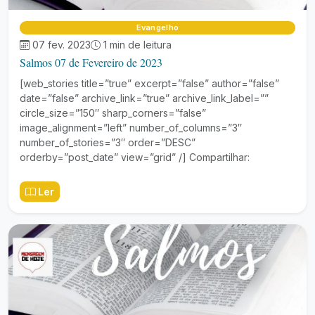
Evangelho
07 fev. 2023
1 min de leitura
Salmos 07 de Fevereiro de 2023
[web_stories title=”true” excerpt=”false” author=”false”
date=”false” archive_link=”true” archive_link_label=””
circle_size=”150″ sharp_corners=”false”
image_alignment=”left” number_of_columns=”3″
number_of_stories=”3″ order=”DESC”
orderby=”post_date” view=”grid” /] Compartilhar:
Ler