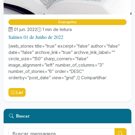
Evangelho
01 jun. 2022
1 min de leitura
Salmos 01 de Junho de 2022
[web_stories title=”true” excerpt=”false” author=”false”
date=”false” archive_link=”true” archive_link_label=””
circle_size=”150″ sharp_corners=”false”
image_alignment=”left” number_of_columns=”3″
number_of_stories=”6″ order=”DESC”
orderby=”post_date” view=”grid” /] Compartilhar:
Ler
Buscar