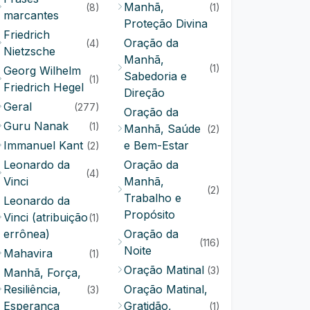
Manhã,
(8)
(1)
marcantes
Proteção Divina
Friedrich
Oração da
(4)
Nietzsche
Manhã,
(1)
Georg Wilhelm
Sabedoria e
(1)
Friedrich Hegel
Direção
Geral
(277)
Oração da
Guru Nanak
(1)
Manhã, Saúde
(2)
Immanuel Kant
e Bem-Estar
(2)
Leonardo da
Oração da
(4)
Vinci
Manhã,
(2)
Trabalho e
Leonardo da
Propósito
Vinci (atribuição
(1)
errônea)
Oração da
(116)
Noite
Mahavira
(1)
Oração Matinal
(3)
Manhã, Força,
Resiliência,
Oração Matinal,
(3)
Esperança
Gratidão,
(1)