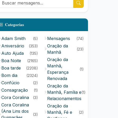
Categorias
Adam Smith
Mensagens
(5)
(74)
Aniversário
Oração da
(353)
(23)
Manhã
Auto Ajuda
(135)
Oração da
Boa Noite
(2165)
Manhã,
Boa tarde
(2208)
(1)
Esperança
Bom dia
(2324)
Renovada
Confúcio
(2)
Oração da
Consagração
(1)
Manhã, Família e
(1)
Cora Coralina
(3)
Relacionamentos
Cora Coralina
Oração da
(Ana Lins dos
Manhã, Fé e
(2)
(3)
Guimarães