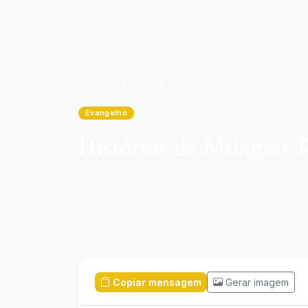
Início
Evangelho
Histórias de Milagres Reais que Inspiram Fé e Esperança
Evangelho
Histórias de Milagres 
07 de maio, 2025
·
3 min de leitura
Copiar mensagem
Gerar imagem