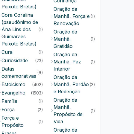
Confiança
Peixoto Bretas)
Oração da
Cora Coralina
Manhã, Força e
(1)
(pseudônimo de
Renovação
Ana Lins dos
(1)
Oração da
Guimarães
Manhã,
(1)
Peixoto Bretas)
Gratidão
Cura
(1)
Oração da
Curiosidade
(23)
Manhã, Paz
(1)
Datas
Interior
(6)
comemorativas
Oração da
Estoicismo
Manhã, Perdão
(402)
(2)
e Redenção
Evangelho
(1503)
Oração da
Família
(1)
Manhã,
Força
(2)
(1)
Propósito de
Força e
Vida
(1)
Propósito
Oração da
Frases