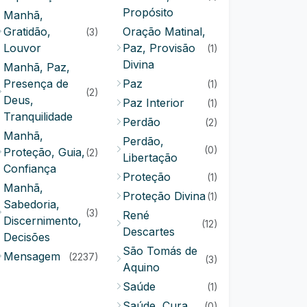
Propósito
Manhã,
Gratidão,
Oração Matinal,
(3)
Louvor
Paz, Provisão
(1)
Divina
Manhã, Paz,
Presença de
Paz
(1)
(2)
Deus,
Paz Interior
(1)
Tranquilidade
Perdão
(2)
Manhã,
Perdão,
(0)
Proteção, Guia,
(2)
Libertação
Confiança
Proteção
(1)
Manhã,
Proteção Divina
(1)
Sabedoria,
(3)
René
Discernimento,
(12)
Descartes
Decisões
São Tomás de
Mensagem
(2237)
(3)
Aquino
Saúde
(1)
Saúde, Cura
(0)