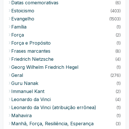
Datas comemorativas
(6)
Estoicismo
(403)
Evangelho
(1503)
Família
(1)
Força
(2)
Força e Propósito
(1)
Frases marcantes
(8)
Friedrich Nietzsche
(4)
Georg Wilhelm Friedrich Hegel
(1)
Geral
(276)
Guru Nanak
(1)
Immanuel Kant
(2)
Leonardo da Vinci
(4)
Leonardo da Vinci (atribuição errônea)
(1)
Mahavira
(1)
Manhã, Força, Resiliência, Esperança
(3)