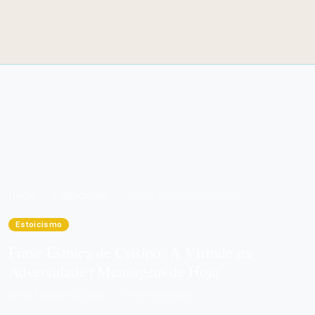
Início
Estoicismo
Frase Estoica de Crisipo: A Virtude na Adversidade | Mensagem de Hoje
Estoicismo
Frase Estoica de Crisipo: A Virtude na
Adversidade | Mensagem de Hoje
18 de setembro, 2025
·
1 min de leitura