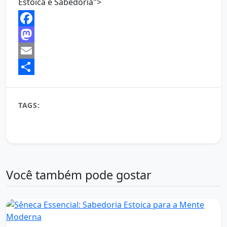
Estoica e Sabedoria">
Facebook
Mastodon
Email
Share
TAGS:
Cleantes
desenvolvimento pessoal
Estoicismo
filosofia estoica
frase estoica
frases inspiradoras
mensagem de hoje
motivação diária.
Sabedoria Antiga.
Você também pode gostar