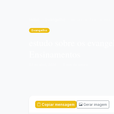
Início
Evangelho
estudo sobre os evangelhos na bíblia católica: Reflexões Bíblicas e Ensinamentos
Evangelho
estudo sobre os evangel
Ensinamentos
03 de abril, 2026
·
5 min de leitura
Copiar mensagem
Gerar imagem