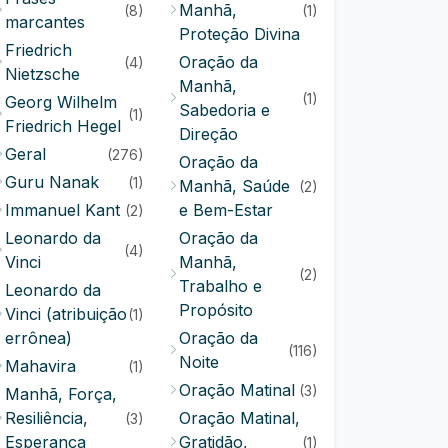
Manhã,
(8)
(1)
marcantes
Proteção Divina
Friedrich
Oração da
(4)
Nietzsche
Manhã,
(1)
Georg Wilhelm
Sabedoria e
(1)
Friedrich Hegel
Direção
Geral
(276)
Oração da
Guru Nanak
(1)
Manhã, Saúde
(2)
Immanuel Kant
e Bem-Estar
(2)
Leonardo da
Oração da
(4)
Vinci
Manhã,
(2)
Trabalho e
Leonardo da
Propósito
Vinci (atribuição
(1)
errônea)
Oração da
(116)
Noite
Mahavira
(1)
Oração Matinal
(3)
Manhã, Força,
Resiliência,
Oração Matinal,
(3)
Esperança
Gratidão,
(1)