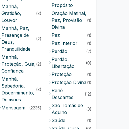
Propósito
Manhã,
Gratidão,
Oração Matinal,
(3)
Louvor
Paz, Provisão
(1)
Divina
Manhã, Paz,
Presença de
Paz
(1)
(2)
Deus,
Paz Interior
(1)
Tranquilidade
Perdão
(2)
Manhã,
Perdão,
(0)
Proteção, Guia,
(2)
Libertação
Confiança
Proteção
(1)
Manhã,
Proteção Divina
(1)
Sabedoria,
(3)
René
Discernimento,
(12)
Descartes
Decisões
São Tomás de
Mensagem
(2235)
(3)
Aquino
Saúde
(1)
Saúde, Cura
(0)