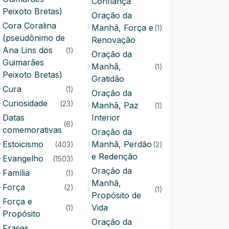
Confiança
Peixoto Bretas)
Oração da
Cora Coralina
Manhã, Força e
(1)
(pseudônimo de
Renovação
Ana Lins dos
(1)
Oração da
Guimarães
Manhã,
(1)
Peixoto Bretas)
Gratidão
Cura
(1)
Oração da
Curiosidade
(23)
Manhã, Paz
(1)
Datas
Interior
(6)
comemorativas
Oração da
Estoicismo
Manhã, Perdão
(403)
(2)
e Redenção
Evangelho
(1503)
Oração da
Família
(1)
Manhã,
Força
(2)
(1)
Propósito de
Força e
Vida
(1)
Propósito
Oração da
Frases