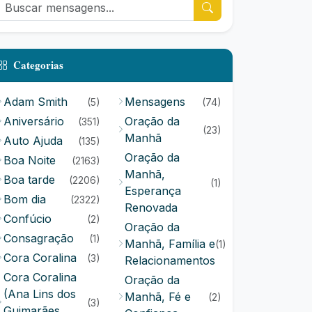
Categorias
Adam Smith
Mensagens
(5)
(74)
Aniversário
Oração da
(351)
(23)
Manhã
Auto Ajuda
(135)
Oração da
Boa Noite
(2163)
Manhã,
Boa tarde
(2206)
(1)
Esperança
Bom dia
(2322)
Renovada
Confúcio
(2)
Oração da
Consagração
(1)
Manhã, Família e
(1)
Cora Coralina
(3)
Relacionamentos
Cora Coralina
Oração da
(Ana Lins dos
Manhã, Fé e
(2)
(3)
Guimarães