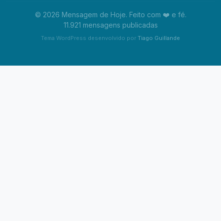
© 2026 Mensagem de Hoje. Feito com ❤️ e fé.
11.921 mensagens publicadas
Tema WordPress desenvolvido por
Tiago Guillande