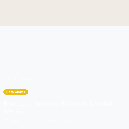
Início
Estoicismo
Epicteto: A Sabedoria Estóica da Liberdade Interior
Estoicismo
Epicteto: A Sabedoria Estóica da Liberdade
Interior
22 de maio, 2026
·
1 min de leitura