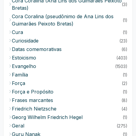
Cora Coralina (Ana Lins dos Guimarães Peixoto
(3)
Bretas)
Cora Coralina (pseudônimo de Ana Lins dos
(1)
Guimarães Peixoto Bretas)
Cura
(1)
Curiosidade
(23)
Datas comemorativas
(6)
Estoicismo
(403)
Evangelho
(1503)
Família
(1)
Força
(2)
Força e Propósito
(1)
Frases marcantes
(8)
Friedrich Nietzsche
(4)
Georg Wilhelm Friedrich Hegel
(1)
Geral
(275)
Guru Nanak
(1)