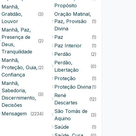
Propósito
Manhã,
Gratidão,
Oração Matinal,
(3)
Louvor
Paz, Provisão
(1)
Divina
Manhã, Paz,
Presença de
Paz
(1)
(2)
Deus,
Paz Interior
(1)
Tranquilidade
Perdão
(2)
Manhã,
Perdão,
(0)
Proteção, Guia,
(2)
Libertação
Confiança
Proteção
(1)
Manhã,
Proteção Divina
(1)
Sabedoria,
(3)
René
Discernimento,
(12)
Descartes
Decisões
São Tomás de
Mensagem
(2234)
(3)
Aquino
Saúde
(1)
Saúde, Cura
(0)