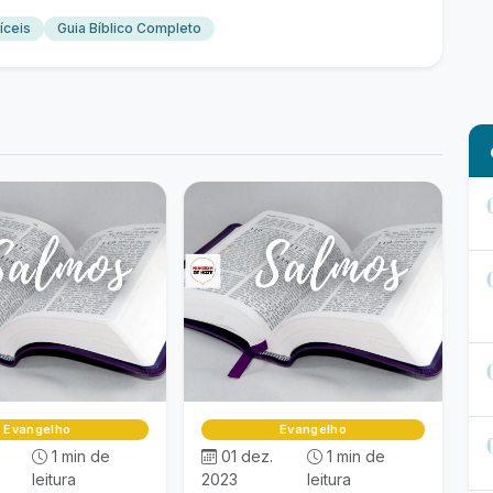
íceis
Guia Bíblico Completo
Evangelho
Evangelho
.
1 min de
01 dez.
1 min de
leitura
2023
leitura