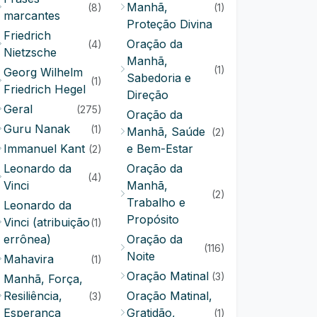
Manhã,
(8)
(1)
marcantes
Proteção Divina
Friedrich
Oração da
(4)
Nietzsche
Manhã,
(1)
Georg Wilhelm
Sabedoria e
(1)
Friedrich Hegel
Direção
Geral
(275)
Oração da
Guru Nanak
(1)
Manhã, Saúde
(2)
Immanuel Kant
e Bem-Estar
(2)
Leonardo da
Oração da
(4)
Vinci
Manhã,
(2)
Trabalho e
Leonardo da
Propósito
Vinci (atribuição
(1)
errônea)
Oração da
(116)
Noite
Mahavira
(1)
Oração Matinal
(3)
Manhã, Força,
Resiliência,
Oração Matinal,
(3)
Esperança
Gratidão,
(1)