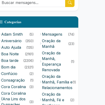
Categorias
Adam Smith
Mensagens
(5)
(74)
Aniversário
Oração da
(350)
(23)
Manhã
Auto Ajuda
(135)
Oração da
Boa Noite
(2161)
Manhã,
Boa tarde
(2206)
(1)
Esperança
Bom dia
(2321)
Renovada
Confúcio
(2)
Oração da
Consagração
(1)
Manhã, Família e
(1)
Cora Coralina
(3)
Relacionamentos
Cora Coralina
Oração da
(Ana Lins dos
Manhã, Fé e
(2)
(3)
Guimarães