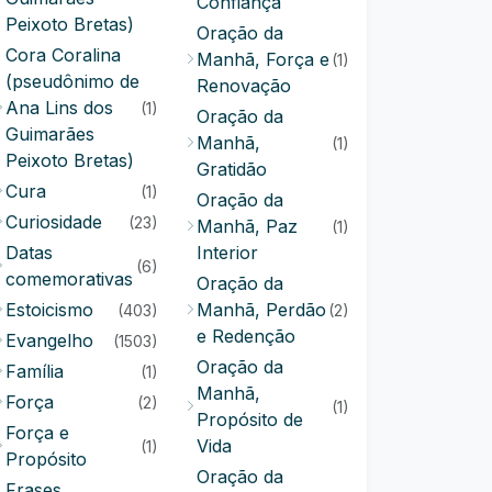
Confiança
Peixoto Bretas)
Oração da
Cora Coralina
Manhã, Força e
(1)
(pseudônimo de
Renovação
Ana Lins dos
(1)
Oração da
Guimarães
Manhã,
(1)
Peixoto Bretas)
Gratidão
Cura
(1)
Oração da
Curiosidade
(23)
Manhã, Paz
(1)
Datas
Interior
(6)
comemorativas
Oração da
Estoicismo
Manhã, Perdão
(403)
(2)
e Redenção
Evangelho
(1503)
Oração da
Família
(1)
Manhã,
Força
(2)
(1)
Propósito de
Força e
Vida
(1)
Propósito
Oração da
Frases