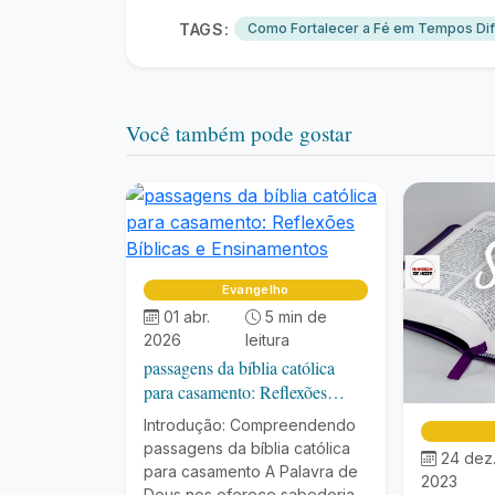
TAGS:
Como Fortalecer a Fé em Tempos Dif
Você também pode gostar
Evangelho
01 abr.
5 min de
2026
leitura
passagens da bíblia católica
para casamento: Reflexões
Bíblicas e Ensinamentos
Introdução: Compreendendo
passagens da bíblia católica
24 dez
para casamento A Palavra de
2023
Deus nos oferece sabedoria