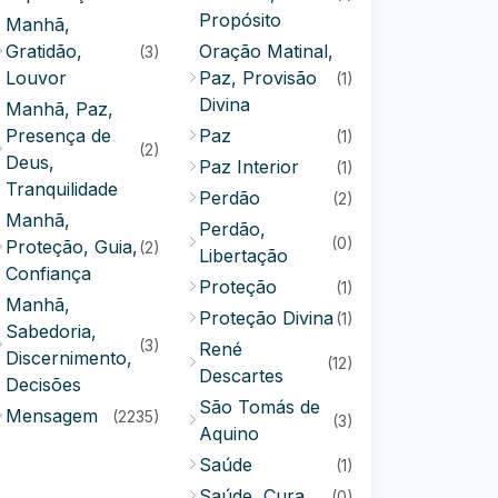
Propósito
Manhã,
Gratidão,
Oração Matinal,
(3)
Louvor
Paz, Provisão
(1)
Divina
Manhã, Paz,
Presença de
Paz
(1)
(2)
Deus,
Paz Interior
(1)
Tranquilidade
Perdão
(2)
Manhã,
Perdão,
(0)
Proteção, Guia,
(2)
Libertação
Confiança
Proteção
(1)
Manhã,
Proteção Divina
(1)
Sabedoria,
(3)
René
Discernimento,
(12)
Descartes
Decisões
São Tomás de
Mensagem
(2235)
(3)
Aquino
Saúde
(1)
Saúde, Cura
(0)