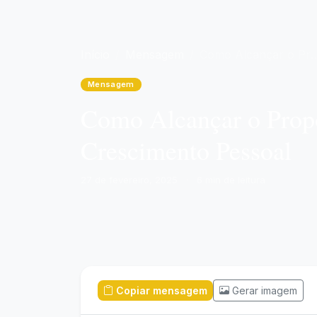
Início
Mensagem
Como Alcançar o Propósito de Vida: Reflexões e Ferramentas para o Crescimento Pessoal
Mensagem
Como Alcançar o Propó
Crescimento Pessoal
27 de fevereiro, 2025
·
6 min de leitura
Copiar mensagem
Gerar imagem