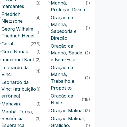
Manhã,
(8)
(1)
marcantes
Proteção Divina
Friedrich
Oração da
(4)
Nietzsche
Manhã,
(1)
Georg Wilhelm
Sabedoria e
(1)
Friedrich Hegel
Direção
Geral
(276)
Oração da
Guru Nanak
(1)
Manhã, Saúde
(2)
Immanuel Kant
e Bem-Estar
(2)
Leonardo da
Oração da
(4)
Vinci
Manhã,
(2)
Trabalho e
Leonardo da
Propósito
Vinci (atribuição
(1)
errônea)
Oração da
(116)
Noite
Mahavira
(1)
Oração Matinal
(3)
Manhã, Força,
Resiliência,
Oração Matinal,
(3)
Esperança
Gratidão,
(1)