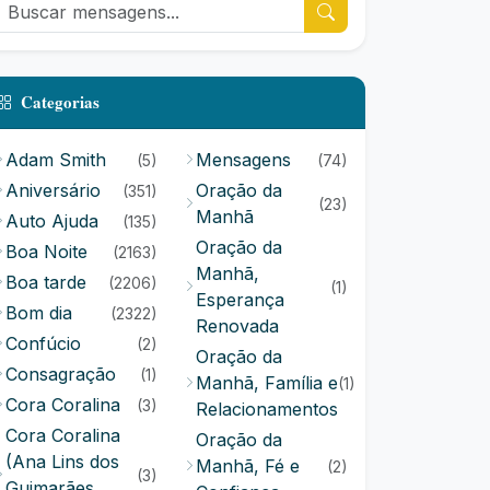
Categorias
Adam Smith
Mensagens
(5)
(74)
Aniversário
Oração da
(351)
(23)
Manhã
Auto Ajuda
(135)
Oração da
Boa Noite
(2163)
Manhã,
Boa tarde
(2206)
(1)
Esperança
Bom dia
(2322)
Renovada
Confúcio
(2)
Oração da
Consagração
(1)
Manhã, Família e
(1)
Cora Coralina
(3)
Relacionamentos
Cora Coralina
Oração da
(Ana Lins dos
Manhã, Fé e
(2)
(3)
Guimarães