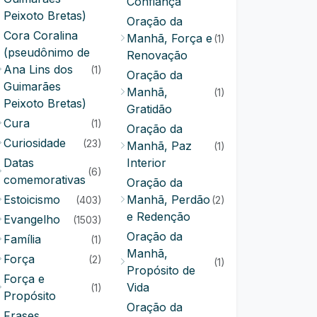
Confiança
Peixoto Bretas)
Oração da
Cora Coralina
Manhã, Força e
(1)
(pseudônimo de
Renovação
Ana Lins dos
(1)
Oração da
Guimarães
Manhã,
(1)
Peixoto Bretas)
Gratidão
Cura
(1)
Oração da
Curiosidade
(23)
Manhã, Paz
(1)
Datas
Interior
(6)
comemorativas
Oração da
Estoicismo
Manhã, Perdão
(403)
(2)
e Redenção
Evangelho
(1503)
Oração da
Família
(1)
Manhã,
Força
(2)
(1)
Propósito de
Força e
Vida
(1)
Propósito
Oração da
Frases