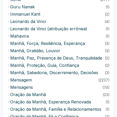
Guru Nanak
(1)
Immanuel Kant
(2)
Leonardo da Vinci
(4)
Leonardo da Vinci (atribuição errônea)
(1)
Mahavira
(1)
Manhã, Força, Resiliência, Esperança
(3)
Manhã, Gratidão, Louvor
(3)
Manhã, Paz, Presença de Deus, Tranquilidade
(2)
Manhã, Proteção, Guia, Confiança
(2)
Manhã, Sabedoria, Discernimento, Decisões
(3)
Mensagem
(2237)
Mensagens
(74)
Oração da Manhã
(23)
Oração da Manhã, Esperança Renovada
(1)
Oração da Manhã, Família e Relacionamentos
(1)
Oração da Manhã, Fé e Confiança
(2)