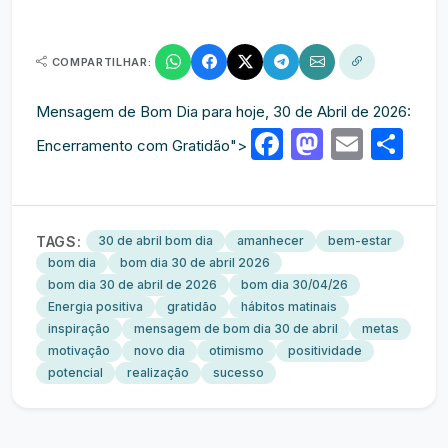
COMPARTILHAR:
Mensagem de Bom Dia para hoje, 30 de Abril de 2026:
Facebook
Mastod
Email
Sh
Encerramento com Gratidão">
TAGS:
30 de abril bom dia
amanhecer
bem-estar
bom dia
bom dia 30 de abril 2026
bom dia 30 de abril de 2026
bom dia 30/04/26
Energia positiva
gratidão
hábitos matinais
inspiração
mensagem de bom dia 30 de abril
metas
motivação
novo dia
otimismo
positividade
potencial
realização
sucesso