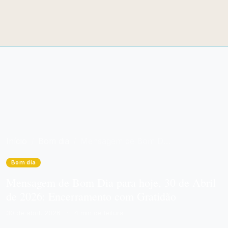
Início
Bom dia
Mensagem de Bom Dia para hoje, 30 de Abril de 2026: Encerramento com Gratidão
Bom dia
Mensagem de Bom Dia para hoje, 30 de Abril
de 2026: Encerramento com Gratidão
30 de abril, 2026
·
4 min de leitura