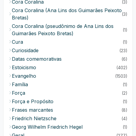
Cora Coralina
(3)
Cora Coralina (Ana Lins dos Guimarães Peixoto
(3)
Bretas)
Cora Coralina (pseudônimo de Ana Lins dos
(1)
Guimarães Peixoto Bretas)
Cura
(1)
Curiosidade
(23)
Datas comemorativas
(6)
Estoicismo
(402)
Evangelho
(1503)
Família
(1)
Força
(2)
Força e Propósito
(1)
Frases marcantes
(8)
Friedrich Nietzsche
(4)
Georg Wilhelm Friedrich Hegel
(1)
Geral
(277)