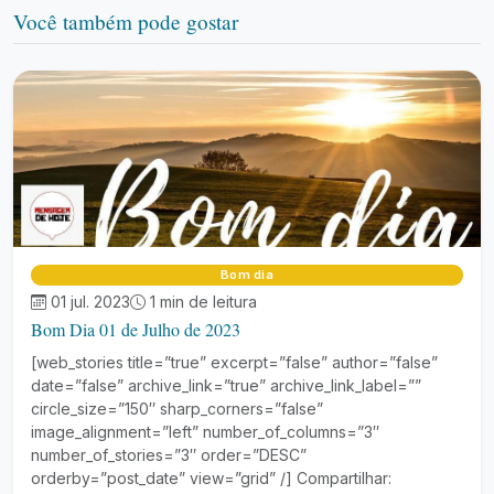
Você também pode gostar
Bom dia
01 jul. 2023
1 min de leitura
Bom Dia 01 de Julho de 2023
[web_stories title=”true” excerpt=”false” author=”false”
date=”false” archive_link=”true” archive_link_label=””
circle_size=”150″ sharp_corners=”false”
image_alignment=”left” number_of_columns=”3″
number_of_stories=”3″ order=”DESC”
orderby=”post_date” view=”grid” /] Compartilhar: