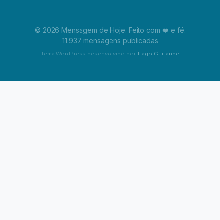
© 2026 Mensagem de Hoje. Feito com ❤️ e fé.
11.937 mensagens publicadas
Tema WordPress desenvolvido por
Tiago Guillande