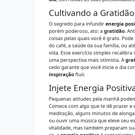
Cultivando a Gratidã
O segredo para infundir
energia posi
porém poderoso, ato: a
gratidão
. An
coisas pelas quais você é grato. Pode 
do café, a saúde da sua família, ou 
vida. Esse exercício simples recalibr
uma perspectiva mais otimista. A
gra
cedo garante que você inicie o dia co
inspiração
fluir.
Injete Energia Positi
Pequenas atitudes pela manhã podem 
Comece com algo que te dê prazer e 
meditação, alguns minutos de alongam
ou ouvir uma música que eleve seu e
vitalidade, mas também preparam sua