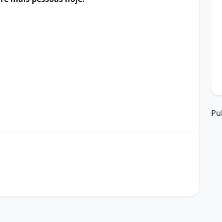
Pu
bom dia
comece bem o dia
desenvolvimento pessoal
idão
hábitos de sucesso
inspiração
iária
novo dia
pensamento positivo
ina matinal
sucesso
sucesso pessoal