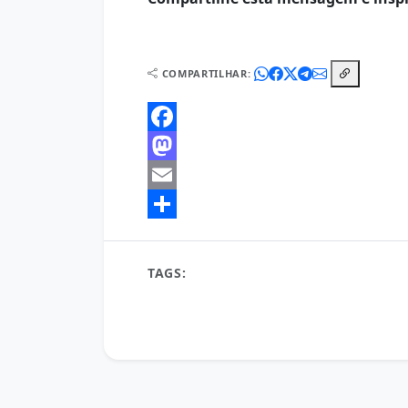
COMPARTILHAR:
Facebook
Mastodon
Email
Share
TAGS:
amanhecer
autoajuda
bem-estar
Energia positiva
frases motivaçionais
grat
inspiração matinal
motivação
motivação d
Pensamentos Positivos
produtividade
rot