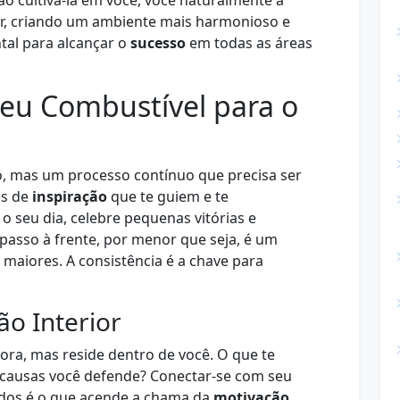
ao cultivá-la em você, você naturalmente a
or, criando um ambiente mais harmonioso e
tal para alcançar o
sucesso
em todas as áreas
Seu Combustível para o
, mas um processo contínuo que precisa ser
es de
inspiração
que te guiem e te
o seu dia, celebre pequenas vitórias e
asso à frente, por menor que seja, é um
 maiores. A consistência é a chave para
ão Interior
ora, mas reside dentro de você. O que te
 causas você defende? Conectar-se com seu
ndos é o que acende a chama da
motivação