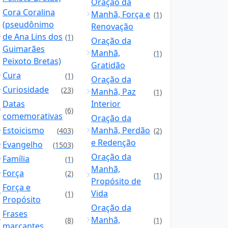
Oração da
Cora Coralina
Manhã, Força e
(1)
(pseudônimo
Renovação
de Ana Lins dos
(1)
Oração da
Guimarães
Manhã,
(1)
Peixoto Bretas)
Gratidão
Cura
(1)
Oração da
Curiosidade
(23)
Manhã, Paz
(1)
Datas
Interior
(6)
comemorativas
Oração da
Estoicismo
Manhã, Perdão
(403)
(2)
e Redenção
Evangelho
(1503)
Oração da
Família
(1)
Manhã,
Força
(2)
(1)
Propósito de
Força e
Vida
(1)
Propósito
Oração da
Frases
Manhã,
(8)
(1)
marcantes