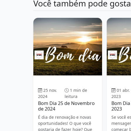
Você também pode gosta
Bom dia
25 nov.
1 min de
01 abr.
2024
leitura
2023
Bom Dia 25 de Novembro
Bom Dia 
de 2024
2023
É dia de renovação e novas
Se você e
oportunidades! O que você
mensagens
gostaria de fazer hoje? Que
começar b