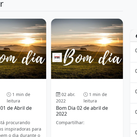
r
Bom dia
Bom dia
1 min de
02 abr.
1 min de
leitura
2022
leitura
01 de Abril de
Bom Dia 02 de abril de
2022
stá procurando
Compartilhar:
 inspiradoras para
em o dia durante o