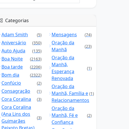
Categorias
Adam Smith
Mensagens
(5)
(74)
Aniversário
Oração da
(350)
(23)
Manhã
Auto Ajuda
(135)
Oração da
Boa Noite
(2163)
Manhã,
Boa tarde
(2206)
(1)
Esperança
Bom dia
(2322)
Renovada
Confúcio
(2)
Oração da
Consagração
(1)
Manhã, Família e
(1)
Cora Coralina
(3)
Relacionamentos
Cora Coralina
Oração da
(Ana Lins dos
Manhã, Fé e
(2)
(3)
Guimarães
Confiança
Peixoto Bretas)