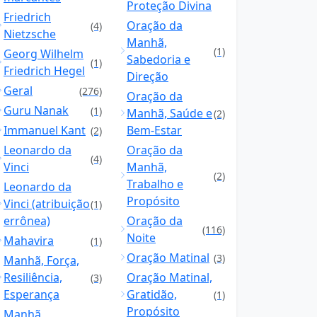
Proteção Divina
Friedrich
Oração da
(4)
Nietzsche
Manhã,
(1)
Georg Wilhelm
Sabedoria e
(1)
Friedrich Hegel
Direção
Geral
(276)
Oração da
Guru Nanak
(1)
Manhã, Saúde e
(2)
Immanuel Kant
Bem-Estar
(2)
Leonardo da
Oração da
(4)
Vinci
Manhã,
(2)
Trabalho e
Leonardo da
Propósito
Vinci (atribuição
(1)
errônea)
Oração da
(116)
Noite
Mahavira
(1)
Oração Matinal
(3)
Manhã, Força,
Resiliência,
Oração Matinal,
(3)
Esperança
Gratidão,
(1)
Propósito
Manhã,