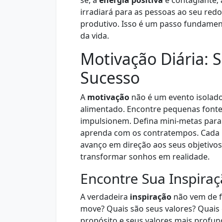
se, a
energia positiva
é contagiante; 
irradiará para as pessoas ao seu red
produtivo. Isso é um passo fundamen
da vida.
Motivação Diária: 
Sucesso
A
motivação
não é um evento isolado
alimentado. Encontre pequenas font
impulsionem. Defina mini-metas para 
aprenda com os contratempos. Cada p
avanço em direção aos seus objetivos
transformar sonhos em realidade.
Encontre Sua Inspiraç
A verdadeira
inspiração
não vem de f
move? Quais são seus valores? Quais
propósito e seus valores mais profu