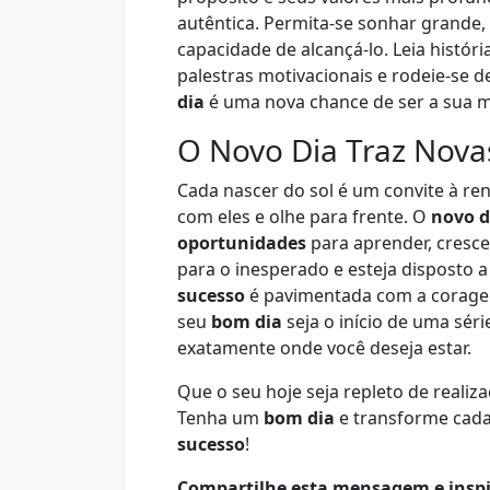
autêntica. Permita-se sonhar grande, 
capacidade de alcançá-lo. Leia históri
palestras motivacionais e rodeie-se d
dia
é uma nova chance de ser a sua m
O Novo Dia Traz Nov
Cada nascer do sol é um convite à r
com eles e olhe para frente. O
novo d
oportunidades
para aprender, cresce
para o inesperado e esteja disposto a
sucesso
é pavimentada com a coragem d
seu
bom dia
seja o início de uma séri
exatamente onde você deseja estar.
Que o seu hoje seja repleto de reali
Tenha um
bom dia
e transforme cad
sucesso
!
Compartilhe esta mensagem e inspi