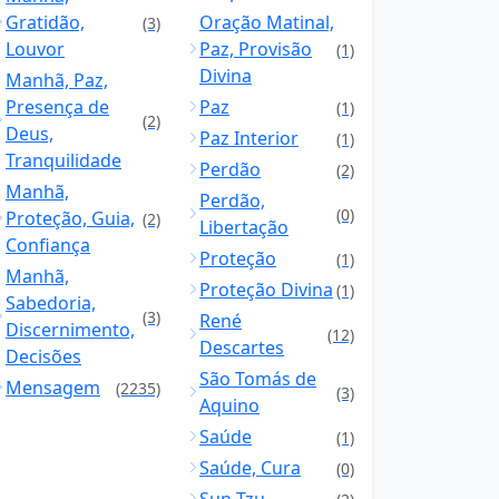
Gratidão,
Oração Matinal,
(3)
Louvor
Paz, Provisão
(1)
Divina
Manhã, Paz,
Presença de
Paz
(1)
(2)
Deus,
Paz Interior
(1)
Tranquilidade
Perdão
(2)
Manhã,
Perdão,
(0)
Proteção, Guia,
(2)
Libertação
Confiança
Proteção
(1)
Manhã,
Proteção Divina
(1)
Sabedoria,
(3)
René
Discernimento,
(12)
Descartes
Decisões
São Tomás de
Mensagem
(2235)
(3)
Aquino
Saúde
(1)
Saúde, Cura
(0)