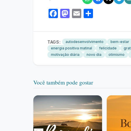
Facebook
Mastodon
Email
Share
TAGS:
autodesenvolvimento
bem-estar
energia positiva matinal
felicidade
grat
motivação diária
novo dia
otimismo
Você também pode gostar