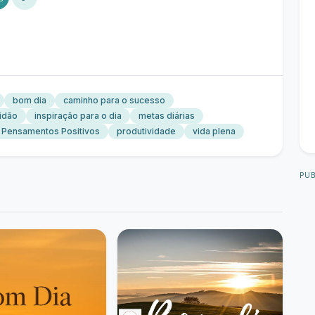
bom dia
caminho para o sucesso
idão
inspiração para o dia
metas diárias
Pensamentos Positivos
produtividade
vida plena
PUB