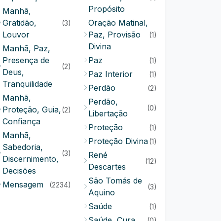
Propósito
Manhã,
Gratidão,
Oração Matinal,
(3)
Louvor
Paz, Provisão
(1)
Divina
Manhã, Paz,
Presença de
Paz
(1)
(2)
Deus,
Paz Interior
(1)
Tranquilidade
Perdão
(2)
Manhã,
Perdão,
(0)
Proteção, Guia,
(2)
Libertação
Confiança
Proteção
(1)
Manhã,
Proteção Divina
(1)
Sabedoria,
(3)
René
Discernimento,
(12)
Descartes
Decisões
São Tomás de
Mensagem
(2234)
(3)
Aquino
Saúde
(1)
Saúde, Cura
(0)