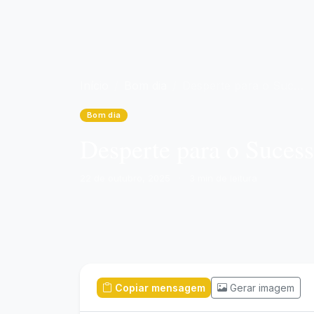
Início
Bom dia
Desperte para o Sucesso: Um Bom Dia de Motivação e Gratidão!
Bom dia
Desperte para o Suces
22 de outubro, 2025
·
3 min de leitura
Copiar mensagem
Gerar imagem