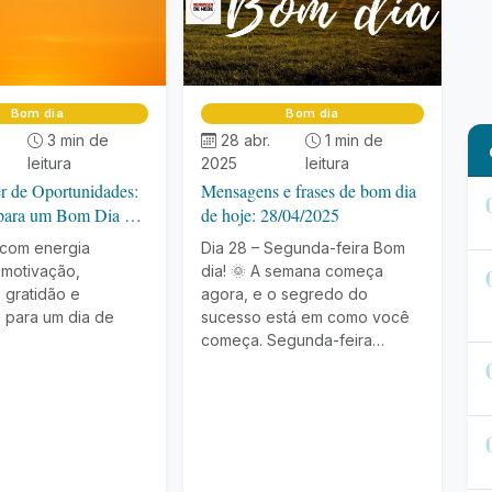
Bom dia
Bom dia
3 min de
28 abr.
1 min de
leitura
2025
leitura
 de Oportunidades:
Mensagens e frases de bom dia
para um Bom Dia de
de hoje: 28/04/2025
com energia
Dia 28 – Segunda-feira Bom
 motivação,
dia! 🌞 A semana começa
 gratidão e
agora, e o segredo do
o para um dia de
sucesso está em como você
começa. Segunda-feira…