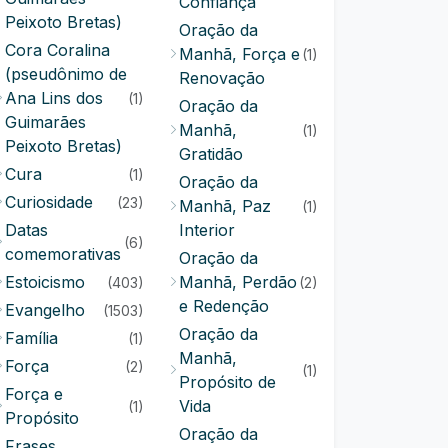
Confiança
Peixoto Bretas)
Oração da
Cora Coralina
Manhã, Força e
(1)
(pseudônimo de
Renovação
Ana Lins dos
(1)
Oração da
Guimarães
Manhã,
(1)
Peixoto Bretas)
Gratidão
Cura
(1)
Oração da
Curiosidade
(23)
Manhã, Paz
(1)
Datas
Interior
(6)
comemorativas
Oração da
Estoicismo
Manhã, Perdão
(403)
(2)
e Redenção
Evangelho
(1503)
Oração da
Família
(1)
Manhã,
Força
(2)
(1)
Propósito de
Força e
Vida
(1)
Propósito
Oração da
Frases