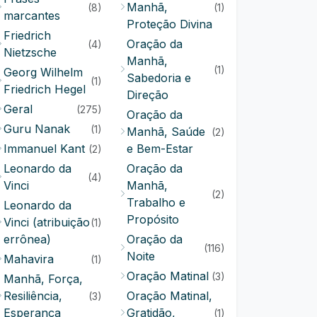
Manhã,
(8)
(1)
marcantes
Proteção Divina
Friedrich
Oração da
(4)
Nietzsche
Manhã,
(1)
Georg Wilhelm
Sabedoria e
(1)
Friedrich Hegel
Direção
Geral
(275)
Oração da
Guru Nanak
(1)
Manhã, Saúde
(2)
Immanuel Kant
e Bem-Estar
(2)
Leonardo da
Oração da
(4)
Vinci
Manhã,
(2)
Trabalho e
Leonardo da
Propósito
Vinci (atribuição
(1)
errônea)
Oração da
(116)
Noite
Mahavira
(1)
Oração Matinal
(3)
Manhã, Força,
Resiliência,
Oração Matinal,
(3)
Esperança
Gratidão,
(1)