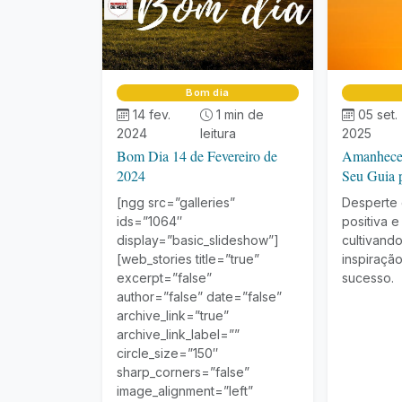
Bom dia
14 fev.
1 min de
05 set.
2024
leitura
2025
Bom Dia 14 de Fevereiro de
Amanhecer
2024
Seu Guia 
Sucesso
[ngg src=”galleries”
Desperte 
ids=”1064″
positiva e
display=”basic_slideshow”]
cultivando
[web_stories title=”true”
inspiraçã
excerpt=”false”
sucesso.
author=”false” date=”false”
archive_link=”true”
archive_link_label=””
circle_size=”150″
sharp_corners=”false”
image_alignment=”left”