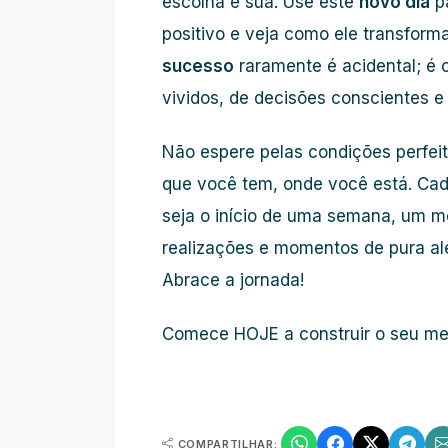
escolha é sua. Use este
novo dia
pa
positivo e veja como ele transform
sucesso
raramente é acidental; é 
vividos, de decisões conscientes e
Não espere pelas condições perfe
que você tem, onde você está. Ca
seja o início de uma semana, um mê
realizações e momentos de pura aleg
Abrace a jornada!
Comece HOJE a construir o seu mel
COMPARTILHAR: