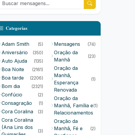
Categorias
Adam Smith
Mensagens
(5)
(74)
Aniversário
Oração da
(350)
(23)
Manhã
Auto Ajuda
(135)
Oração da
Boa Noite
(2161)
Manhã,
Boa tarde
(2206)
(1)
Esperança
Bom dia
(2321)
Renovada
Confúcio
(2)
Oração da
Consagração
(1)
Manhã, Família e
(1)
Cora Coralina
(3)
Relacionamentos
Cora Coralina
Oração da
(Ana Lins dos
Manhã, Fé e
(2)
(3)
Guimarães