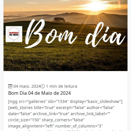
Bom dia
04 maio. 2024
1 min de leitura
Bom Dia 04 de Maio de 2024
[ngg src=”galleries” ids=”1534″ display=”basic_slideshow”]
[web_stories title=”true” excerpt=”false” author=”false”
date=”false” archive_link=”true” archive_link_label=””
circle_size=”150″ sharp_corners=”false”
image_alignment=”left” number_of_columns=”3″