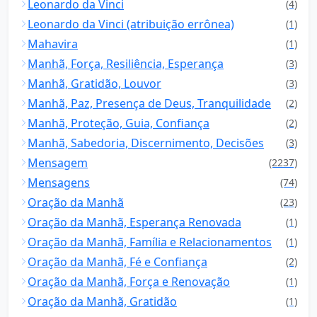
Leonardo da Vinci
(4)
Leonardo da Vinci (atribuição errônea)
(1)
Mahavira
(1)
Manhã, Força, Resiliência, Esperança
(3)
Manhã, Gratidão, Louvor
(3)
Manhã, Paz, Presença de Deus, Tranquilidade
(2)
Manhã, Proteção, Guia, Confiança
(2)
Manhã, Sabedoria, Discernimento, Decisões
(3)
Mensagem
(2237)
Mensagens
(74)
Oração da Manhã
(23)
Oração da Manhã, Esperança Renovada
(1)
Oração da Manhã, Família e Relacionamentos
(1)
Oração da Manhã, Fé e Confiança
(2)
Oração da Manhã, Força e Renovação
(1)
Oração da Manhã, Gratidão
(1)