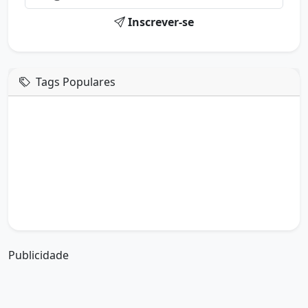
Inscrever-se
Tags Populares
mensagem de hoje
boa tarde google
boa tarde amor
boa tarde em italiano
boa tarde meu amor
boa tarde em espanhol
boa tarde a todos
boa tarde abençoada
boa tarde amiga
boa tarde amor da minha vida
boa tarde abençoada por deus
boa tarde amiguinho como vai
boa tarde a partir de que horas
a boa tarde em inglês
a boa tarde em francês
Publicidade