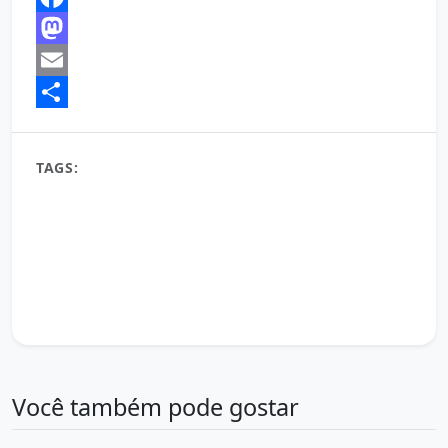
Facebook
Mastodon
Email
Share
TAGS:
20 de março bom dia
amanhecer
autoajuda
Autoconfiança
bem-estar
bom dia
bom dia 20 de março 2026
bom dia 20 de março de 2026
bom dia 20/03/26
desenvolvimento pessoal
Energia positiva
gratidão
inspiração
jornada de sucesso
mensagem de bom dia 20 de março
metas
motivação
novo dia
otimismo
positividade
produtividade
rotina matinal
sucesso
vida plena
Você também pode gostar