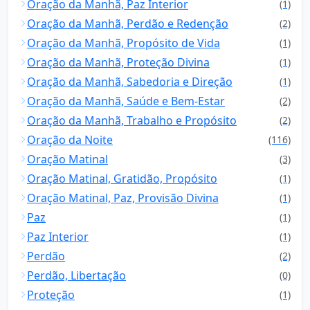
Oração da Manhã, Paz Interior
(1)
Oração da Manhã, Perdão e Redenção
(2)
Oração da Manhã, Propósito de Vida
(1)
Oração da Manhã, Proteção Divina
(1)
Oração da Manhã, Sabedoria e Direção
(1)
Oração da Manhã, Saúde e Bem-Estar
(2)
Oração da Manhã, Trabalho e Propósito
(2)
Oração da Noite
(116)
Oração Matinal
(3)
Oração Matinal, Gratidão, Propósito
(1)
Oração Matinal, Paz, Provisão Divina
(1)
Paz
(1)
Paz Interior
(1)
Perdão
(2)
Perdão, Libertação
(0)
Proteção
(1)