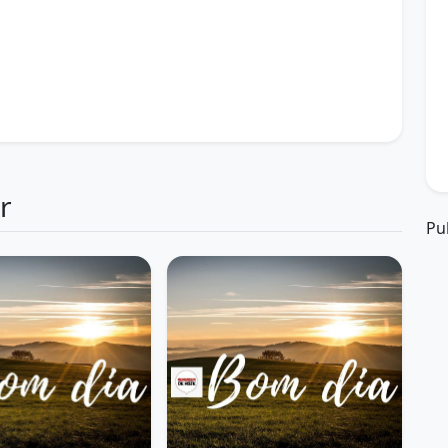
m-estar
bom dia
bom dia 18 de abril 2026
6
começar bem
conquistas
felicidade
força interior
gratidão
hábitos matinais
8 de abril
mindset positivo
motivação
novo dia
opósito
Realizações
sucesso
r
Pu