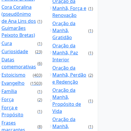
Oração da
Cora Coralina
Manhã, Força e
(1)
(pseudônimo
Renovação
de Ana Lins dos
(1)
Oração da
Guimarães
Manhã,
(1)
Peixoto Bretas)
Gratidão
Cura
(1)
Oração da
Curiosidade
(23)
Manhã, Paz
(1)
Datas
Interior
(6)
comemorativas
Oração da
Estoicismo
Manhã, Perdão
(403)
(2)
e Redenção
Evangelho
(1503)
Oração da
Família
(1)
Manhã,
Força
(2)
(1)
Propósito de
Força e
Vida
(1)
Propósito
Oração da
Frases
Manhã,
(8)
(1)
marcantes