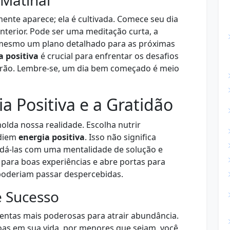
 Matinal
ente aparece; ela é cultivada. Comece seu dia
terior. Pode ser uma meditação curta, a
té mesmo um plano detalhado para as próximas
a positiva
é crucial para enfrentar os desafios
virão. Lembre-se, um dia bem começado é meio
a Positiva e a Gratidão
da nossa realidade. Escolha nutrir
adiem
energia positiva
. Isso não significa
rdá-las com uma mentalidade de solução e
 para boas experiências e abre portas para
poderiam passar despercebidas.
e Sucesso
ntas mais poderosas para atrair abundância.
boas em sua vida, por menores que sejam, você