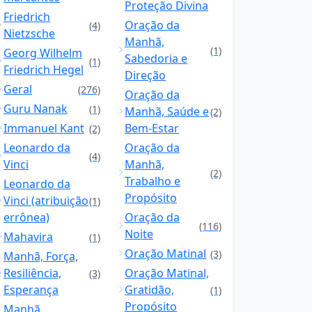
Proteção Divina
Friedrich
Oração da
(4)
Nietzsche
Manhã,
(1)
Georg Wilhelm
Sabedoria e
(1)
Friedrich Hegel
Direção
Geral
(276)
Oração da
Guru Nanak
(1)
Manhã, Saúde e
(2)
Immanuel Kant
Bem-Estar
(2)
Leonardo da
Oração da
(4)
Vinci
Manhã,
(2)
Trabalho e
Leonardo da
Propósito
Vinci (atribuição
(1)
errônea)
Oração da
(116)
Noite
Mahavira
(1)
Oração Matinal
(3)
Manhã, Força,
Resiliência,
Oração Matinal,
(3)
Esperança
Gratidão,
(1)
Propósito
Manhã,