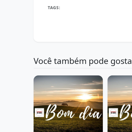
TAGS:
18 de abril bom dia
amanhecer
be
bom dia 18 de abril de 2026
bom dia 18/04/2
desenvolvimento pessoal
Energia positiva
inspiração
jornada
mensagem de bom dia 1
otimismo
positividade
produtividade
pr
Você também pode gosta