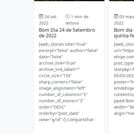
Bom dia
24 set.
1 min de
05 mai
2022
leitura
2022
Bom Dia 24 de Setembro
Bom dia 
de 2022
quinta-fe
[web_stories title=”true”
[web_sto
excerpt=”false” author=”false”
url=”htt
date=”false”
ehoje.com
archive_link=”true”
post_typ
archive_link_label=””
story&p=7
circle_size=”150″
05/05/2022
sharp_corners=”false”
poster=”
image_alignment=”left”
emdehoje
number_of_columns=”3″
content/u
number_of_stories=”3″
pped-Bom
order=”DESC”
width=”36
orderby=”post_date”
align=”no
view=”grid” /] Compartilhar: