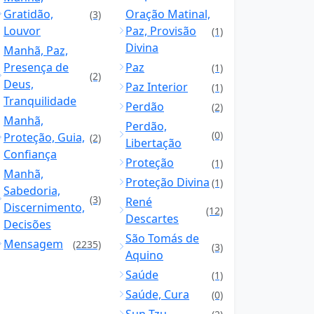
Gratidão,
Oração Matinal,
(3)
Louvor
Paz, Provisão
(1)
Divina
Manhã, Paz,
Presença de
Paz
(1)
(2)
Deus,
Paz Interior
(1)
Tranquilidade
Perdão
(2)
Manhã,
Perdão,
(0)
Proteção, Guia,
(2)
Libertação
Confiança
Proteção
(1)
Manhã,
Proteção Divina
(1)
Sabedoria,
(3)
René
Discernimento,
(12)
Descartes
Decisões
São Tomás de
Mensagem
(2235)
(3)
Aquino
Saúde
(1)
Saúde, Cura
(0)