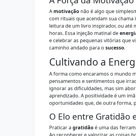
A Força da Motivação
A
motivação
não é algo que simplesm
com rituais que acendam sua chama in
leitura de um livro inspirador, ou a
horas. Essa injeção matinal de
energi
e celebrar as pequenas vitórias que 
caminho andado para o
sucesso
.
Cultivando a Energi
A forma como encaramos o mundo mol
pensamentos e sentimentos que irr
ignorar as dificuldades, mas sim abo
aprendizado. A positividade é um imã
oportunidades que, de outra forma, 
O Elo entre Gratidão 
Praticar a
gratidão
é uma das ferrame
Ao reconhecer e valorizar as coisas 