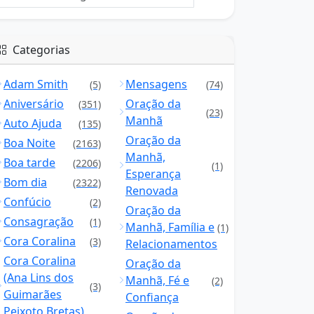
Categorias
Adam Smith
Mensagens
(5)
(74)
Aniversário
Oração da
(351)
(23)
Manhã
Auto Ajuda
(135)
Oração da
Boa Noite
(2163)
Manhã,
Boa tarde
(2206)
(1)
Esperança
Bom dia
(2322)
Renovada
Confúcio
(2)
Oração da
Consagração
(1)
Manhã, Família e
(1)
Cora Coralina
(3)
Relacionamentos
Cora Coralina
Oração da
(Ana Lins dos
Manhã, Fé e
(2)
(3)
Guimarães
Confiança
Peixoto Bretas)