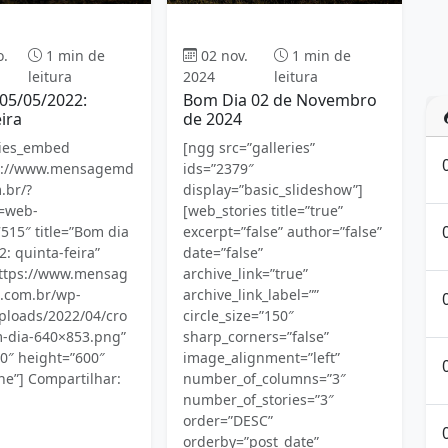
Bom dia
Bom dia
o.
1 min de
02 nov.
1 min de
leitura
2024
leitura
05/05/2022:
Bom Dia 02 de Novembro
ira
de 2024
ries_embed
[ngg src=”galleries”
ps://www.mensagemd
ids=”2379″
.br/?
display=”basic_slideshow”]
e=web-
[web_stories title=”true”
515″ title=”Bom dia
excerpt=”false” author=”false”
: quinta-feira”
date=”false”
https://www.mensag
archive_link=”true”
.com.br/wp-
archive_link_label=””
ploads/2022/04/cro
circle_size=”150″
-dia-640×853.png”
sharp_corners=”false”
0″ height=”600″
image_alignment=”left”
ne”] Compartilhar:
number_of_columns=”3″
number_of_stories=”3″
order=”DESC”
orderby=”post_date”