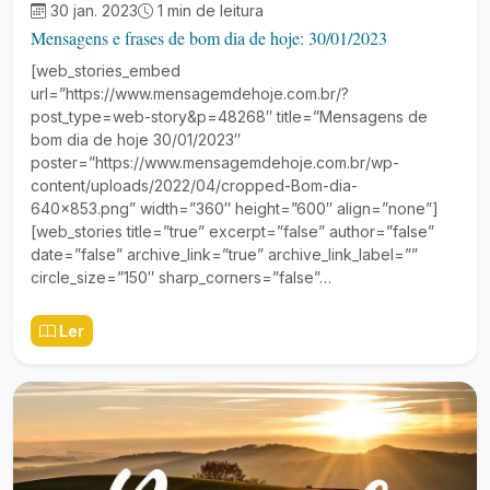
30 jan. 2023
1 min de leitura
Mensagens e frases de bom dia de hoje: 30/01/2023
[web_stories_embed
url=”https://www.mensagemdehoje.com.br/?
post_type=web-story&p=48268″ title=”Mensagens de
bom dia de hoje 30/01/2023″
poster=”https://www.mensagemdehoje.com.br/wp-
content/uploads/2022/04/cropped-Bom-dia-
640×853.png” width=”360″ height=”600″ align=”none”]
[web_stories title=”true” excerpt=”false” author=”false”
date=”false” archive_link=”true” archive_link_label=””
circle_size=”150″ sharp_corners=”false”…
Ler