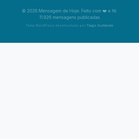
© 2026 Mensagem de Hoje. Feito com ❤️ e fé.
11.926 mensagens publicadas
Tema WordPress desenvolvido por
Tiago Guillande