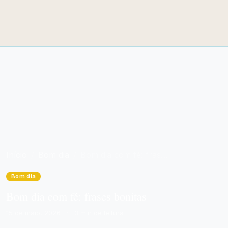
Início
Bom dia
Bom dia com fé: frases bonitas
Bom dia
Bom dia com fé: frases bonitas
15 de maio, 2026
·
3 min de leitura