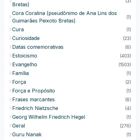
(3)
Bretas)
Cora Coralina (pseudônimo de Ana Lins dos
(1)
Guimarães Peixoto Bretas)
Cura
(1)
Curiosidade
(23)
Datas comemorativas
(6)
Estoicismo
(403)
Evangelho
(1503)
Família
(1)
Força
(2)
Força e Propósito
(1)
Frases marcantes
(8)
Friedrich Nietzsche
(4)
Georg Wilhelm Friedrich Hegel
(1)
Geral
(276)
Guru Nanak
(1)