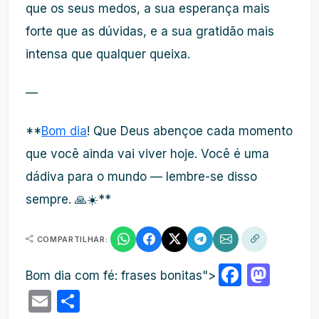
que os seus medos, a sua esperança mais
forte que as dúvidas, e a sua gratidão mais
intensa que qualquer queixa.
—
**
Bom dia
! Que Deus abençoe cada momento
que você ainda vai viver hoje. Você é uma
dádiva para o mundo — lembre-se disso
sempre. 🙏☀️**
COMPARTILHAR:
Faceb
Mas
Bom dia com fé: frases bonitas">
Email
Share