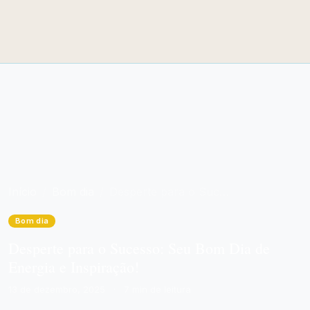
Início
Bom dia
Desperte para o Sucesso: Seu Bom Dia de Energia e Inspiração!
Bom dia
Desperte para o Sucesso: Seu Bom Dia de
Energia e Inspiração!
13 de dezembro, 2025
·
7 min de leitura