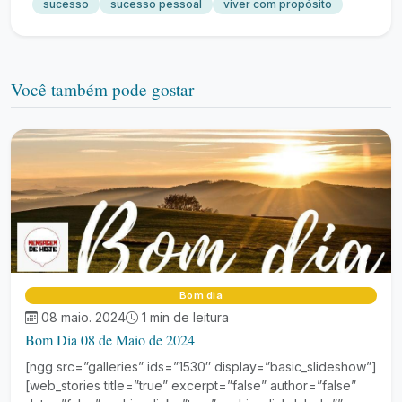
sucesso
sucesso pessoal
viver com propósito
Você também pode gostar
Bom dia
08 maio. 2024
1 min de leitura
Bom Dia 08 de Maio de 2024
[ngg src=”galleries” ids=”1530″ display=”basic_slideshow”]
[web_stories title=”true” excerpt=”false” author=”false”