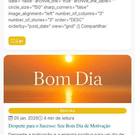
date=”false” archive_link=”true” archive_link_label=””
circle_size=”150″ sharp_corners=”false”
image_alignment=”left” number_of_columns=”3″
number_of_stories=”3″ order=”DESC”
orderby=”post_date” view=”grid” /] Compartilhar:
Ler
Bom dia
05 jan. 2026
4 min de leitura
Desperte para o Sucesso: Seu Bom Dia de Motivação
Desperte a motivação e a energia positiva para um dia de