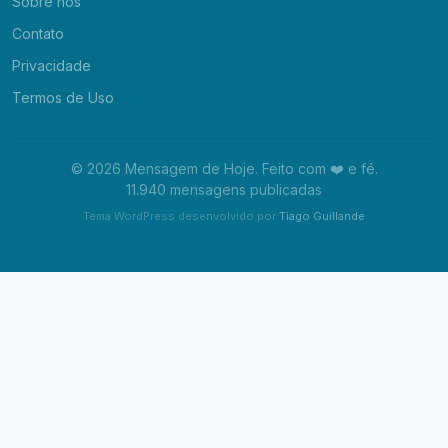
Sobre nós
Contato
Privacidade
Termos de Uso
© 2026 Mensagem de Hoje. Feito com ❤️ e fé.
11.940 mensagens publicadas
Tema WordPress desenvolvido por
Tiago Guillande