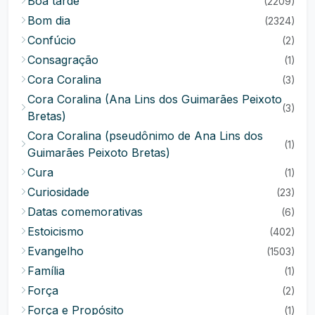
Boa tarde
(2209)
Bom dia
(2324)
Confúcio
(2)
Consagração
(1)
Cora Coralina
(3)
Cora Coralina (Ana Lins dos Guimarães Peixoto
(3)
Bretas)
Cora Coralina (pseudônimo de Ana Lins dos
(1)
Guimarães Peixoto Bretas)
Cura
(1)
Curiosidade
(23)
Datas comemorativas
(6)
Estoicismo
(402)
Evangelho
(1503)
Família
(1)
Força
(2)
Força e Propósito
(1)