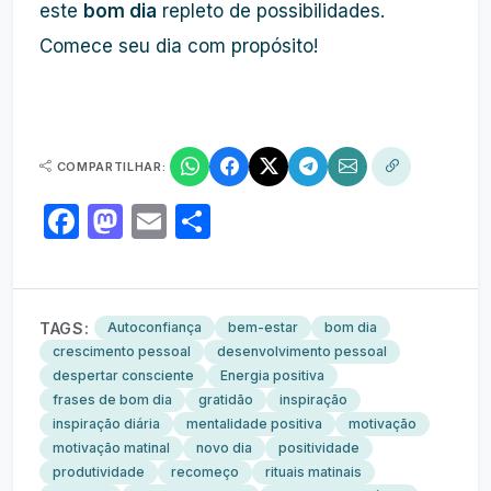
este
bom dia
repleto de possibilidades.
Comece seu dia com propósito!
COMPARTILHAR:
Facebook
Mastodon
Email
Share
TAGS:
Autoconfiança
bem-estar
bom dia
crescimento pessoal
desenvolvimento pessoal
despertar consciente
Energia positiva
frases de bom dia
gratidão
inspiração
inspiração diária
mentalidade positiva
motivação
motivação matinal
novo dia
positividade
produtividade
recomeço
rituais matinais