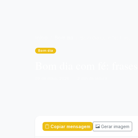
Início
Bom dia
Bom dia com fé: frases bonitas
Bom dia
Bom dia com fé: frases
09 de maio, 2026
·
2 min de leitura
Copiar mensagem
Gerar imagem