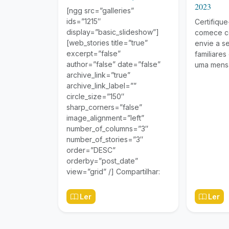
2023
[ngg src=”galleries”
ids=”1215″
Certifiqu
display=”basic_slideshow”]
comece co
[web_stories title=”true”
envie a s
excerpt=”false”
familiares
author=”false” date=”false”
uma mens
archive_link=”true”
archive_link_label=””
circle_size=”150″
sharp_corners=”false”
image_alignment=”left”
number_of_columns=”3″
number_of_stories=”3″
order=”DESC”
orderby=”post_date”
view=”grid” /] Compartilhar:
Ler
Ler