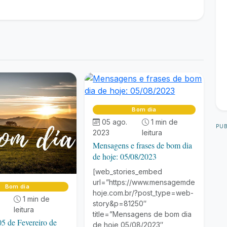
Bom dia
05 ago.
1 min de
PUB
2023
leitura
Mensagens e frases de bom dia
de hoje: 05/08/2023
[web_stories_embed
url=”https://www.mensagemde
Bom dia
hoje.com.br/?post_type=web-
1 min de
story&p=81250″
leitura
title=”Mensagens de bom dia
5 de Fevereiro de
de hoje 05/08/2023″