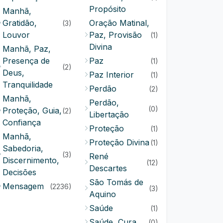
Propósito
Manhã,
Gratidão,
Oração Matinal,
(3)
Louvor
Paz, Provisão
(1)
Divina
Manhã, Paz,
Presença de
Paz
(1)
(2)
Deus,
Paz Interior
(1)
Tranquilidade
Perdão
(2)
Manhã,
Perdão,
(0)
Proteção, Guia,
(2)
Libertação
Confiança
Proteção
(1)
Manhã,
Proteção Divina
(1)
Sabedoria,
(3)
René
Discernimento,
(12)
Descartes
Decisões
São Tomás de
Mensagem
(2236)
(3)
Aquino
Saúde
(1)
Saúde, Cura
(0)