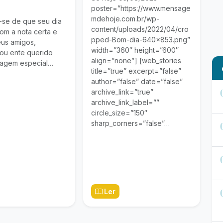
poster=”https://www.mensage
mdehoje.com.br/wp-
e-se de que seu dia
content/uploads/2022/04/cro
m a nota certa e
pped-Bom-dia-640×853.png”
eus amigos,
width=”360″ height=”600″
 ou ente querido
align=”none”] [web_stories
agem especial…
title=”true” excerpt=”false”
author=”false” date=”false”
archive_link=”true”
archive_link_label=””
circle_size=”150″
sharp_corners=”false”…
Ler