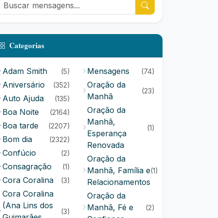
Categorias
Adam Smith
Mensagens
(5)
(74)
Aniversário
Oração da
(352)
(23)
Manhã
Auto Ajuda
(135)
Oração da
Boa Noite
(2164)
Manhã,
Boa tarde
(2207)
(1)
Esperança
Bom dia
(2322)
Renovada
Confúcio
(2)
Oração da
Consagração
(1)
Manhã, Família e
(1)
Cora Coralina
(3)
Relacionamentos
Cora Coralina
Oração da
(Ana Lins dos
Manhã, Fé e
(2)
(3)
Guimarães