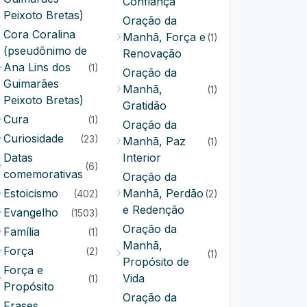
Confiança
Peixoto Bretas)
Oração da
Cora Coralina
Manhã, Força e
(1)
(pseudônimo de
Renovação
Ana Lins dos
(1)
Oração da
Guimarães
Manhã,
(1)
Peixoto Bretas)
Gratidão
Cura
(1)
Oração da
Curiosidade
(23)
Manhã, Paz
(1)
Datas
Interior
(6)
comemorativas
Oração da
Estoicismo
Manhã, Perdão
(402)
(2)
e Redenção
Evangelho
(1503)
Oração da
Família
(1)
Manhã,
Força
(2)
(1)
Propósito de
Força e
Vida
(1)
Propósito
Oração da
Frases