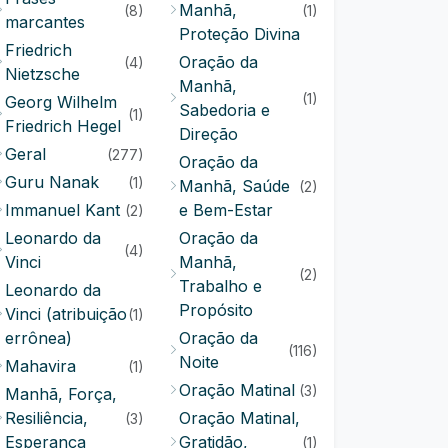
Manhã,
(8)
(1)
marcantes
Proteção Divina
Friedrich
Oração da
(4)
Nietzsche
Manhã,
(1)
Georg Wilhelm
Sabedoria e
(1)
Friedrich Hegel
Direção
Geral
(277)
Oração da
Guru Nanak
(1)
Manhã, Saúde
(2)
Immanuel Kant
e Bem-Estar
(2)
Leonardo da
Oração da
(4)
Vinci
Manhã,
(2)
Trabalho e
Leonardo da
Propósito
Vinci (atribuição
(1)
errônea)
Oração da
(116)
Noite
Mahavira
(1)
Oração Matinal
(3)
Manhã, Força,
Resiliência,
Oração Matinal,
(3)
Esperança
Gratidão,
(1)