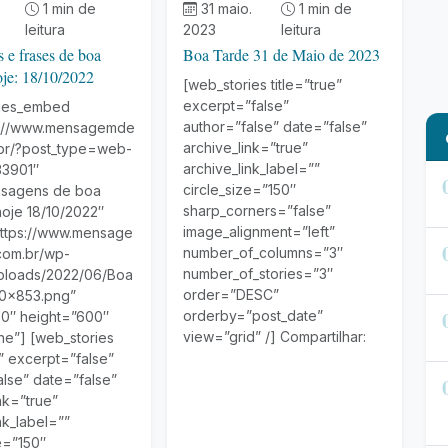
1 min de
31 maio.
1 min de
leitura
2023
leitura
e frases de boa
Boa Tarde 31 de Maio de 2023
oje: 18/10/2022
[web_stories title=”true”
excerpt=”false”
ries_embed
author=”false” date=”false”
s://www.mensagemde
archive_link=”true”
br/?post_type=web-
archive_link_label=””
33901″
circle_size=”150″
nsagens de boa
sharp_corners=”false”
hoje 18/10/2022″
image_alignment=”left”
ttps://www.mensage
number_of_columns=”3″
com.br/wp-
number_of_stories=”3″
ploads/2022/06/Boa
order=”DESC”
40×853.png”
orderby=”post_date”
0″ height=”600″
view=”grid” /] Compartilhar:
ne”] [web_stories
e” excerpt=”false”
alse” date=”false”
nk=”true”
nk_label=””
e=”150″