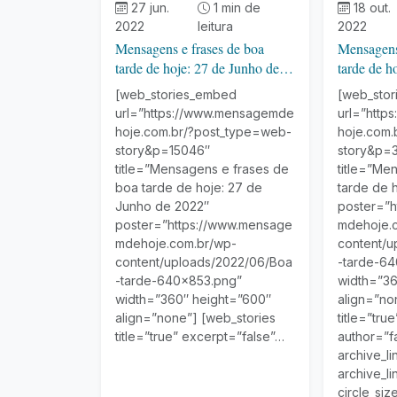
27 jun.
1 min de
18 out.
2022
leitura
2022
Mensagens e frases de boa
Mensagens 
tarde de hoje: 27 de Junho de
tarde de h
2022
[web_stories_embed
[web_sto
url=”https://www.mensagemde
url=”http
hoje.com.br/?post_type=web-
hoje.com.
story&p=15046″
story&p=
title=”Mensagens e frases de
title=”Me
boa tarde de hoje: 27 de
tarde de 
Junho de 2022″
poster=”h
poster=”https://www.mensage
mdehoje.
mdehoje.com.br/wp-
content/u
content/uploads/2022/06/Boa
-tarde-6
-tarde-640×853.png”
width=”36
width=”360″ height=”600″
align=”no
align=”none”] [web_stories
title=”tru
title=”true” excerpt=”false”…
author=”f
archive_li
archive_li
circle_siz