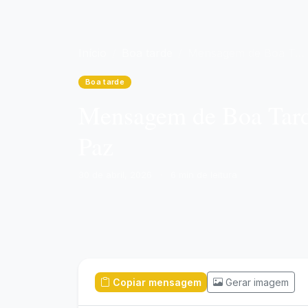
Início
Boa tarde
Mensagem de Boa Tarde para hoje, 30 de Abril de 2026: Encerrando com Paz
Boa tarde
Mensagem de Boa Tarde
Paz
30 de abril, 2026
·
6 min de leitura
Copiar mensagem
Gerar imagem