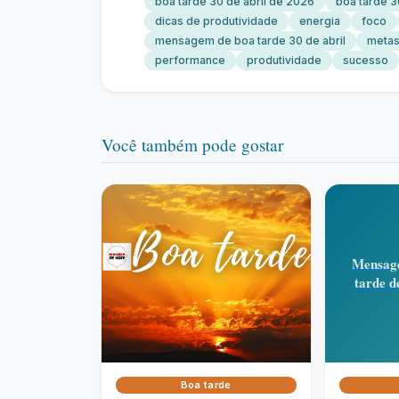
boa tarde 30 de abril de 2026
boa tarde 
dicas de produtividade
energia
foco
mensagem de boa tarde 30 de abril
metas
performance
produtividade
sucesso
Você também pode gostar
Mensage
tarde d
Boa tarde