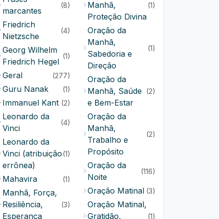
Manhã,
(8)
(1)
marcantes
Proteção Divina
Friedrich
Oração da
(4)
Nietzsche
Manhã,
(1)
Georg Wilhelm
Sabedoria e
(1)
Friedrich Hegel
Direção
Geral
(277)
Oração da
Guru Nanak
(1)
Manhã, Saúde
(2)
Immanuel Kant
e Bem-Estar
(2)
Leonardo da
Oração da
(4)
Vinci
Manhã,
(2)
Trabalho e
Leonardo da
Propósito
Vinci (atribuição
(1)
errônea)
Oração da
(116)
Noite
Mahavira
(1)
Oração Matinal
(3)
Manhã, Força,
Resiliência,
Oração Matinal,
(3)
Esperança
Gratidão,
(1)