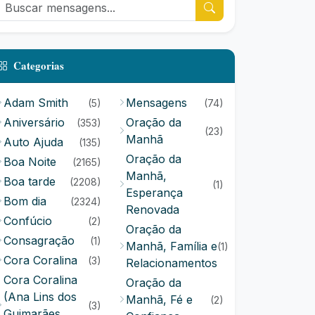
Categorias
Adam Smith
Mensagens
(5)
(74)
Aniversário
Oração da
(353)
(23)
Manhã
Auto Ajuda
(135)
Oração da
Boa Noite
(2165)
Manhã,
Boa tarde
(2208)
(1)
Esperança
Bom dia
(2324)
Renovada
Confúcio
(2)
Oração da
Consagração
(1)
Manhã, Família e
(1)
Cora Coralina
(3)
Relacionamentos
Cora Coralina
Oração da
(Ana Lins dos
Manhã, Fé e
(2)
(3)
Guimarães