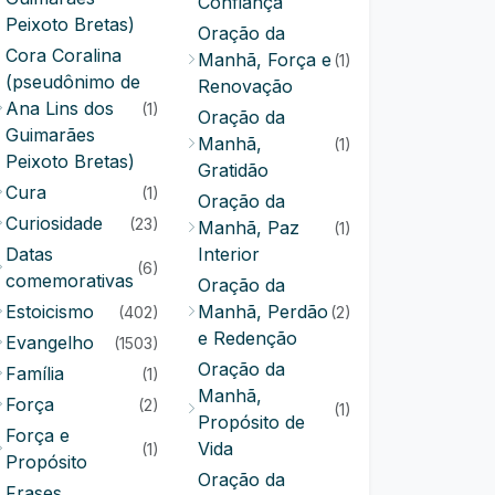
Confiança
Peixoto Bretas)
Oração da
Cora Coralina
Manhã, Força e
(1)
(pseudônimo de
Renovação
Ana Lins dos
(1)
Oração da
Guimarães
Manhã,
(1)
Peixoto Bretas)
Gratidão
Cura
(1)
Oração da
Curiosidade
(23)
Manhã, Paz
(1)
Datas
Interior
(6)
comemorativas
Oração da
Estoicismo
Manhã, Perdão
(402)
(2)
e Redenção
Evangelho
(1503)
Oração da
Família
(1)
Manhã,
Força
(2)
(1)
Propósito de
Força e
Vida
(1)
Propósito
Oração da
Frases