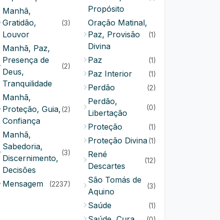
Propósito
Manhã,
Gratidão,
Oração Matinal,
(3)
Louvor
Paz, Provisão
(1)
Divina
Manhã, Paz,
Presença de
Paz
(1)
(2)
Deus,
Paz Interior
(1)
Tranquilidade
Perdão
(2)
Manhã,
Perdão,
(0)
Proteção, Guia,
(2)
Libertação
Confiança
Proteção
(1)
Manhã,
Proteção Divina
(1)
Sabedoria,
(3)
René
Discernimento,
(12)
Descartes
Decisões
São Tomás de
Mensagem
(2237)
(3)
Aquino
Saúde
(1)
Saúde, Cura
(0)