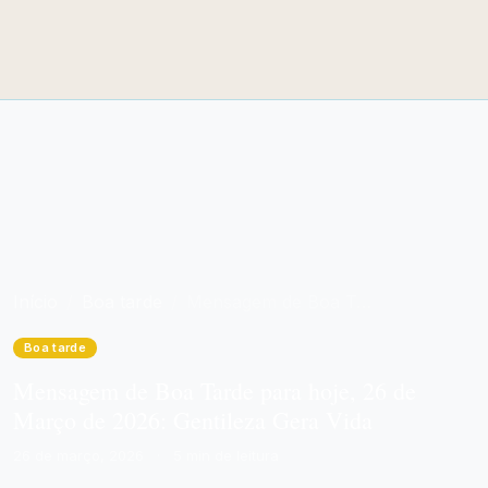
Início
Boa tarde
Mensagem de Boa Tarde para hoje, 26 de Março de 2026: Gentileza Gera Vida
Boa tarde
Mensagem de Boa Tarde para hoje, 26 de
Março de 2026: Gentileza Gera Vida
26 de março, 2026
·
5 min de leitura