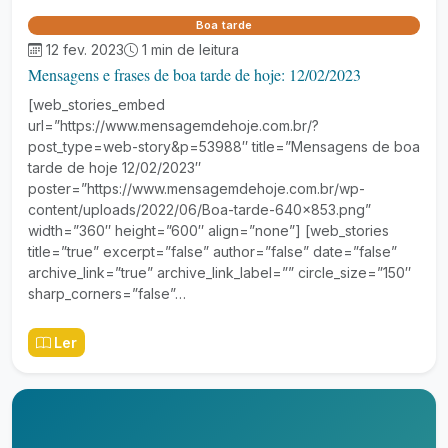
Boa tarde
12 fev. 2023
1 min de leitura
Mensagens e frases de boa tarde de hoje: 12/02/2023
[web_stories_embed
url=”https://www.mensagemdehoje.com.br/?
post_type=web-story&p=53988″ title=”Mensagens de boa
tarde de hoje 12/02/2023″
poster=”https://www.mensagemdehoje.com.br/wp-
content/uploads/2022/06/Boa-tarde-640×853.png”
width=”360″ height=”600″ align=”none”] [web_stories
title=”true” excerpt=”false” author=”false” date=”false”
archive_link=”true” archive_link_label=”” circle_size=”150″
sharp_corners=”false”…
Ler