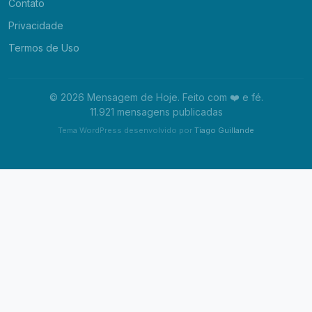
Contato
Privacidade
Termos de Uso
© 2026 Mensagem de Hoje. Feito com ❤️ e fé.
11.921 mensagens publicadas
Tema WordPress desenvolvido por
Tiago Guillande