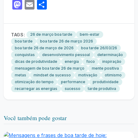
Mastodon
Email
Share
TAGS:
26 de março boa tarde
bem-estar
boa tarde
boa tarde 26 de março 2026
boa tarde 26 de março de 2026
boa tarde 26/03/26
conquistas
desenvolvimento pessoal
determinação
dicas de produtividade
energia
foco
inspiração
mensagem de boa tarde 26 de março
mente positiva
metas
mindset de sucesso
motivação
otimismo
otimização do tempo
performance
produtividade
recarregar as energias
sucesso
tarde produtiva
Você também pode gostar