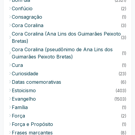
Bom dia
(2321)
Confúcio
(2)
Consagração
(1)
Cora Coralina
(3)
Cora Coralina (Ana Lins dos Guimarães Peixoto
(3)
Bretas)
Cora Coralina (pseudônimo de Ana Lins dos
(1)
Guimarães Peixoto Bretas)
Cura
(1)
Curiosidade
(23)
Datas comemorativas
(6)
Estoicismo
(403)
Evangelho
(1503)
Família
(1)
Força
(2)
Força e Propósito
(1)
Frases marcantes
(8)