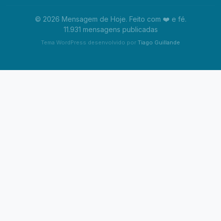
© 2026 Mensagem de Hoje. Feito com ❤️ e fé.
11.931 mensagens publicadas
Tema WordPress desenvolvido por
Tiago Guillande