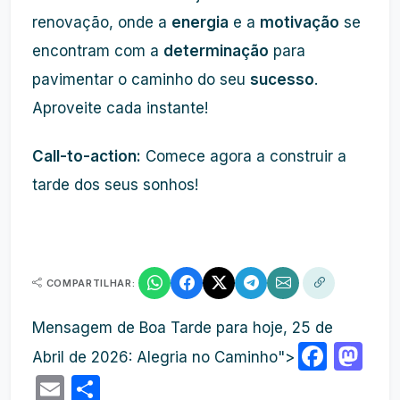
renovação, onde a
energia
e a
motivação
se
encontram com a
determinação
para
pavimentar o caminho do seu
sucesso
.
Aproveite cada instante!
Call-to-action:
Comece agora a construir a
tarde dos seus sonhos!
COMPARTILHAR:
Mensagem de Boa Tarde para hoje, 25 de
Face
Ma
Abril de 2026: Alegria no Caminho">
Email
Share