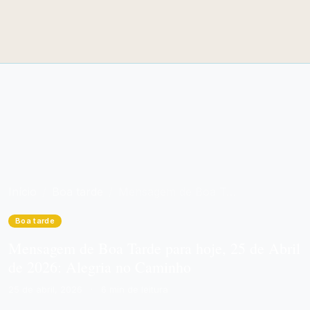
Início
Boa tarde
Mensagem de Boa Tarde para hoje, 25 de Abril de 2026: Alegria no Caminho
Boa tarde
Mensagem de Boa Tarde para hoje, 25 de Abril
de 2026: Alegria no Caminho
25 de abril, 2026
·
6 min de leitura