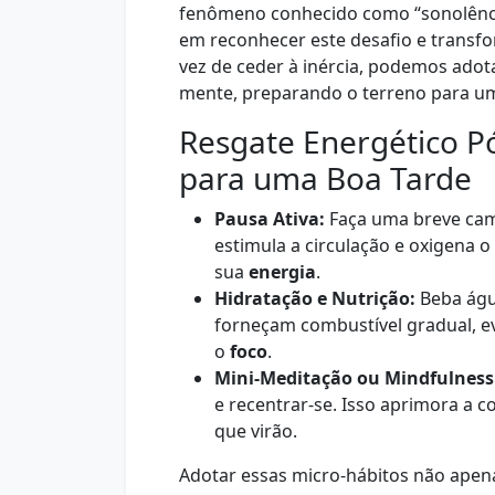
fenômeno conhecido como “sonolência
em reconhecer este desafio e transf
vez de ceder à inércia, podemos adota
mente, preparando o terreno para um
Resgate Energético P
para uma Boa Tarde
Pausa Ativa:
Faça uma breve cam
estimula a circulação e oxigena 
sua
energia
.
Hidratação e Nutrição:
Beba água
forneçam combustível gradual, ev
o
foco
.
Mini-Meditação ou Mindfulness
e recentrar-se. Isso aprimora a 
que virão.
Adotar essas micro-hábitos não apen