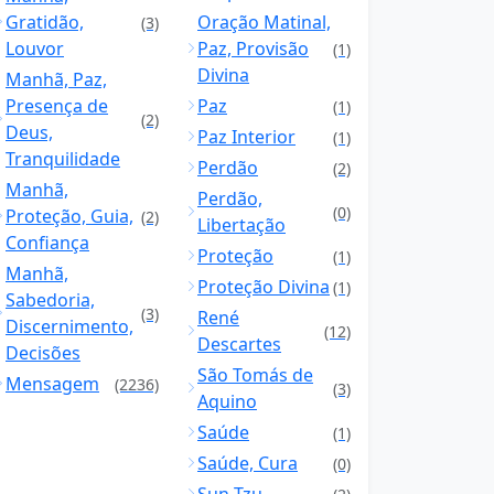
Gratidão,
Oração Matinal,
(3)
Louvor
Paz, Provisão
(1)
Divina
Manhã, Paz,
Presença de
Paz
(1)
(2)
Deus,
Paz Interior
(1)
Tranquilidade
Perdão
(2)
Manhã,
Perdão,
(0)
Proteção, Guia,
(2)
Libertação
Confiança
Proteção
(1)
Manhã,
Proteção Divina
(1)
Sabedoria,
(3)
René
Discernimento,
(12)
Descartes
Decisões
São Tomás de
Mensagem
(2236)
(3)
Aquino
Saúde
(1)
Saúde, Cura
(0)