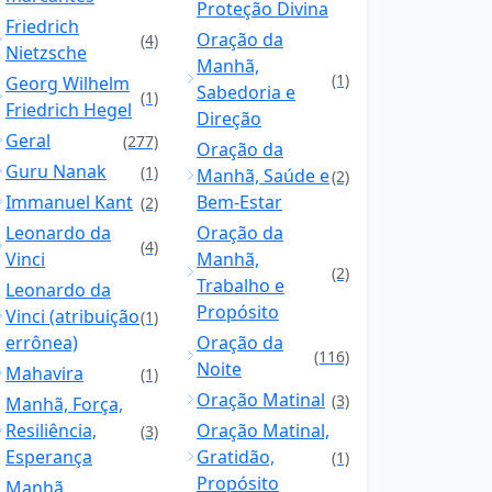
Proteção Divina
Friedrich
Oração da
(4)
Nietzsche
Manhã,
(1)
Georg Wilhelm
Sabedoria e
(1)
Friedrich Hegel
Direção
Geral
(277)
Oração da
Guru Nanak
(1)
Manhã, Saúde e
(2)
Immanuel Kant
Bem-Estar
(2)
Leonardo da
Oração da
(4)
Vinci
Manhã,
(2)
Trabalho e
Leonardo da
Propósito
Vinci (atribuição
(1)
errônea)
Oração da
(116)
Noite
Mahavira
(1)
Oração Matinal
(3)
Manhã, Força,
Resiliência,
Oração Matinal,
(3)
Esperança
Gratidão,
(1)
Propósito
Manhã,