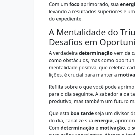
Com um
foco
aprimorado, sua
energ
levando a resultados superiores e u
do expediente.
A Mentalidade do Tri
Desafios em Oportun
A verdadeira
determinação
vem da ca
como obstáculos, mas como oportuni
mentalidade positiva, que celebra ca
lições, é crucial para manter a
motiv
Reflita sobre o que você pode aprimor
para o dia seguinte. A sabedoria da 
produtivo, mas também um futuro ma
Que esta
boa tarde
seja um divisor d
do dia, canalize sua
energia
, aprimor
Com
determinação
e
motivação
, o
s