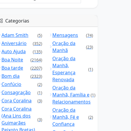
Categorias
Adam Smith
Mensagens
(5)
(74)
Aniversário
Oração da
(352)
(23)
Manhã
Auto Ajuda
(135)
Oração da
Boa Noite
(2164)
Manhã,
Boa tarde
(2207)
(1)
Esperança
Bom dia
(2323)
Renovada
Confúcio
(2)
Oração da
Consagração
(1)
Manhã, Família e
(1)
Cora Coralina
(3)
Relacionamentos
Cora Coralina
Oração da
(Ana Lins dos
Manhã, Fé e
(2)
(3)
Guimarães
Confiança
Peixoto Bretas)