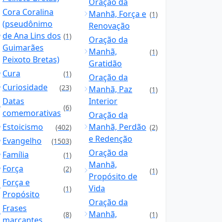
Oração da
Cora Coralina
Manhã, Força e
(1)
(pseudônimo
Renovação
de Ana Lins dos
(1)
Oração da
Guimarães
Manhã,
(1)
Peixoto Bretas)
Gratidão
Cura
(1)
Oração da
Curiosidade
(23)
Manhã, Paz
(1)
Datas
Interior
(6)
comemorativas
Oração da
Estoicismo
Manhã, Perdão
(402)
(2)
e Redenção
Evangelho
(1503)
Oração da
Família
(1)
Manhã,
Força
(2)
(1)
Propósito de
Força e
Vida
(1)
Propósito
Oração da
Frases
Manhã,
(8)
(1)
marcantes