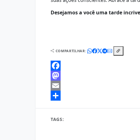
suas ações conscientes. Abrace a tar
Desejamos a você uma tarde incrive
COMPARTILHAR:
Facebook
Mastodon
Email
Share
TAGS:
bem-estar no trabalho
boa tarde
c
dicas de produtividade
energia
foco
ges
motivação
O Crepúsculo do Potencial
otim
sabedoria do dia
sucesso
superar sonolênc