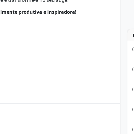
de e transforme-a no seu auge!
lmente produtiva e inspiradora!
omo ser produtivo a tarde
determinação
tão de tempo
inspiração diária
mindset positivo
ização do dia
produtividade
rotina de sucesso
ia pós-almoço
tarde produtiva