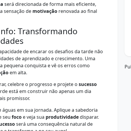
ia
será direcionada de forma mais eficiente,
ma sensação de
motivação
renovada ao final
unfo: Transformando
idades
pacidade de encarar os desafios da tarde não
dades de aprendizado e crescimento. Uma
da pequena conquista e vê os erros como
Pu
ação
em alta.
ar, celebre o progresso e projete o
sucesso
tarde está em construir não apenas um dia
is promissor.
e águas em sua jornada. Aplique a sabedoria
e seu
foco
e veja sua
produtividade
disparar.
ucesso
será uma consequência natural de