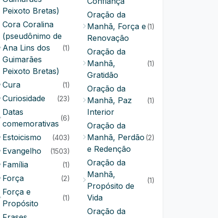
Confiança
Peixoto Bretas)
Oração da
Cora Coralina
Manhã, Força e
(1)
(pseudônimo de
Renovação
Ana Lins dos
(1)
Oração da
Guimarães
Manhã,
(1)
Peixoto Bretas)
Gratidão
Cura
(1)
Oração da
Curiosidade
(23)
Manhã, Paz
(1)
Datas
Interior
(6)
comemorativas
Oração da
Estoicismo
Manhã, Perdão
(403)
(2)
e Redenção
Evangelho
(1503)
Oração da
Família
(1)
Manhã,
Força
(2)
(1)
Propósito de
Força e
Vida
(1)
Propósito
Oração da
Frases