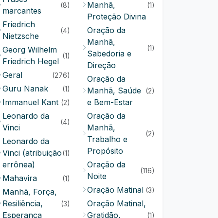
Manhã,
(8)
(1)
marcantes
Proteção Divina
Friedrich
Oração da
(4)
Nietzsche
Manhã,
(1)
Georg Wilhelm
Sabedoria e
(1)
Friedrich Hegel
Direção
Geral
(276)
Oração da
Guru Nanak
(1)
Manhã, Saúde
(2)
Immanuel Kant
e Bem-Estar
(2)
Leonardo da
Oração da
(4)
Vinci
Manhã,
(2)
Trabalho e
Leonardo da
Propósito
Vinci (atribuição
(1)
errônea)
Oração da
(116)
Noite
Mahavira
(1)
Oração Matinal
(3)
Manhã, Força,
Resiliência,
Oração Matinal,
(3)
Esperança
Gratidão,
(1)