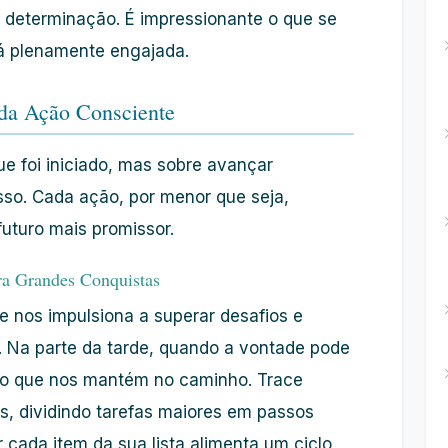
l
determinação
. É impressionante o que se
á plenamente engajada.
 da Ação Consciente
ue foi iniciado, mas sobre avançar
sso
. Cada ação, por menor que seja,
futuro mais promissor.
a Grandes Conquistas
e nos impulsiona a superar desafios e
s. Na parte da tarde, quando a vontade pode
o
que nos mantém no caminho. Trace
s, dividindo tarefas maiores em passos
r cada item da sua lista alimenta um ciclo