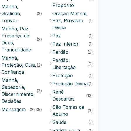
Propósito
Manhã,
Gratidão,
Oração Matinal,
(3)
Louvor
Paz, Provisão
(1)
Divina
Manhã, Paz,
Presença de
Paz
(1)
(2)
Deus,
Paz Interior
(1)
Tranquilidade
Perdão
(2)
Manhã,
Perdão,
(0)
Proteção, Guia,
(2)
Libertação
Confiança
Proteção
(1)
Manhã,
Proteção Divina
(1)
Sabedoria,
(3)
René
Discernimento,
(12)
Descartes
Decisões
São Tomás de
Mensagem
(2235)
(3)
Aquino
Saúde
(1)
Saúde, Cura
(0)