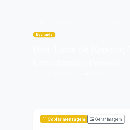
Início
Boa tarde
Boa Tarde de Renovação: Desbloqueie Seu Potencial e Acelere o Crescimento Pessoal
Boa tarde
Boa Tarde de Renovaçã
Crescimento Pessoal
19 de setembro, 2025
·
4 min de leitura
Copiar mensagem
Gerar imagem