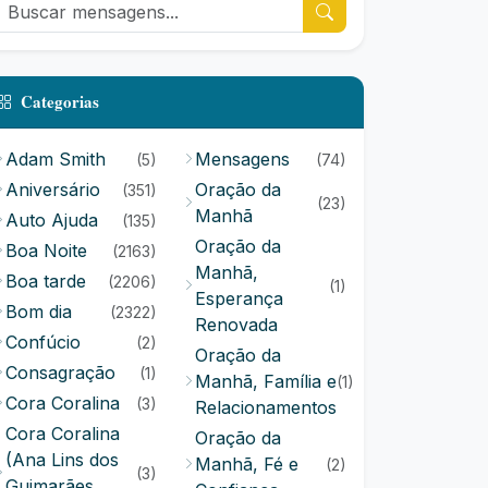
Categorias
Adam Smith
Mensagens
(5)
(74)
Aniversário
Oração da
(351)
(23)
Manhã
Auto Ajuda
(135)
Oração da
Boa Noite
(2163)
Manhã,
Boa tarde
(2206)
(1)
Esperança
Bom dia
(2322)
Renovada
Confúcio
(2)
Oração da
Consagração
(1)
Manhã, Família e
(1)
Cora Coralina
(3)
Relacionamentos
Cora Coralina
Oração da
(Ana Lins dos
Manhã, Fé e
(2)
(3)
Guimarães