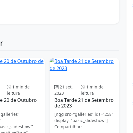
r
Boa tarde
Boa tarde
1 min de
21 set.
1 min de
leitura
2023
leitura
e 20 de Outubro
Boa Tarde 21 de Setembro
de 2023
galleries”
[ngg src=”galleries” ids=”258″
″
display=”basic_slideshow”]
basic_slideshow”]
Compartilhar:
es title=”true”