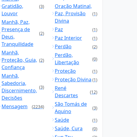
Gratidão,
Oração Matinal,
(3)
Louvor
Paz, Provisão
(1)
Divina
Manhã, Paz,
Presença de
Paz
(1)
(2)
Deus,
Paz Interior
(1)
Tranquilidade
Perdão
(2)
Manhã,
Perdão,
(0)
Proteção, Guia,
(2)
Libertação
Confiança
Proteção
(1)
Manhã,
Proteção Divina
(1)
Sabedoria,
(3)
René
Discernimento,
(12)
Descartes
Decisões
São Tomás de
Mensagem
(2234)
(3)
Aquino
Saúde
(1)
Saúde, Cura
(0)