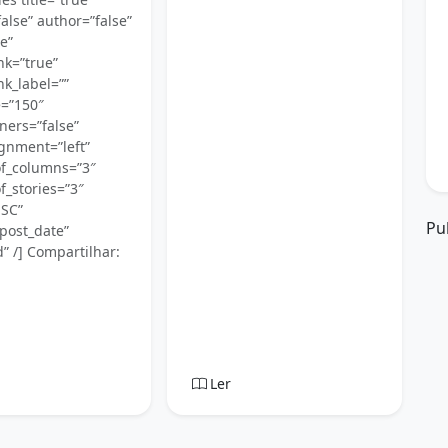
alse” author=”false”
e”
nk=”true”
nk_label=””
e=”150″
ners=”false”
gnment=”left”
f_columns=”3″
_stories=”3″
ESC”
Pu
post_date”
” /] Compartilhar:
Ler