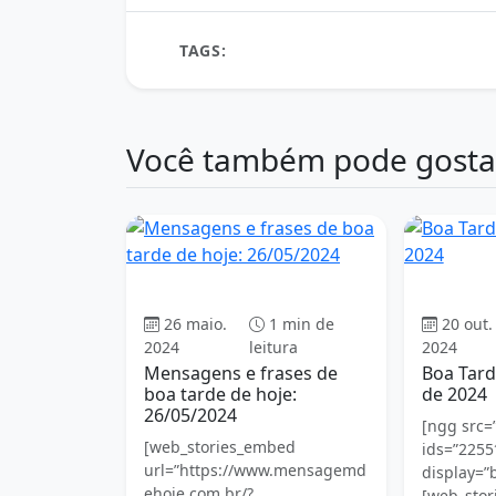
Share
TAGS:
boa tarde
Você também pode gosta
Boa tarde
26 maio.
1 min de
20 out.
2024
leitura
2024
Mensagens e frases de
Boa Tard
boa tarde de hoje:
de 2024
26/05/2024
[ngg src=”
[web_stories_embed
ids=”2255
url=”https://www.mensagemd
display=”
ehoje.com.br/?
[web_stori