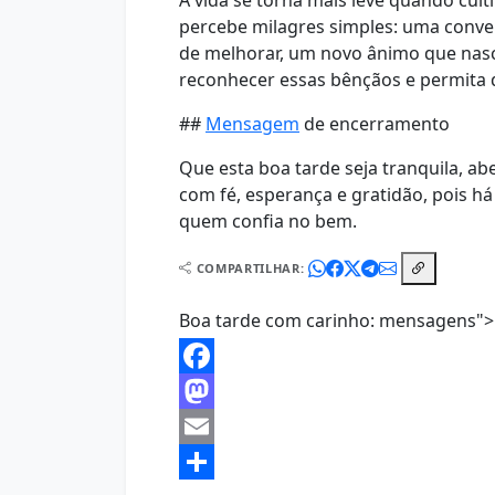
A vida se torna mais leve quando cul
percebe milagres simples: uma conve
de melhorar, um novo ânimo que nasc
reconhecer essas bênçãos e permita 
##
Mensagem
de encerramento
Que esta boa tarde seja tranquila, a
com fé, esperança e gratidão, pois 
quem confia no bem.
COMPARTILHAR:
Boa tarde com carinho: mensagens">
Facebook
Mastodon
Email