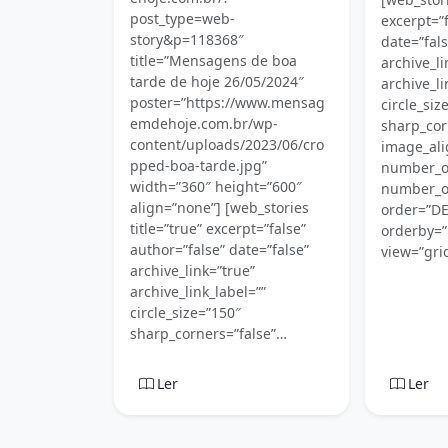
post_type=web-
excerpt=”f
story&p=118368″
date=”fals
title=”Mensagens de boa
archive_li
tarde de hoje 26/05/2024″
archive_li
poster=”https://www.mensag
circle_siz
emdehoje.com.br/wp-
sharp_cor
content/uploads/2023/06/cro
image_ali
pped-boa-tarde.jpg”
number_o
width=”360″ height=”600″
number_of
align=”none”] [web_stories
order=”D
title=”true” excerpt=”false”
orderby=”
author=”false” date=”false”
view=”grid
archive_link=”true”
archive_link_label=””
circle_size=”150″
sharp_corners=”false”…
Ler
Ler