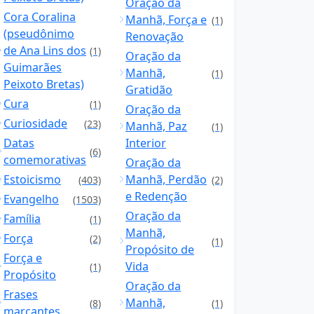
Oração da
Cora Coralina
Manhã, Força e
(1)
(pseudônimo
Renovação
de Ana Lins dos
(1)
Oração da
Guimarães
Manhã,
(1)
Peixoto Bretas)
Gratidão
Cura
(1)
Oração da
Curiosidade
(23)
Manhã, Paz
(1)
Datas
Interior
(6)
comemorativas
Oração da
Estoicismo
Manhã, Perdão
(403)
(2)
e Redenção
Evangelho
(1503)
Oração da
Família
(1)
Manhã,
Força
(2)
(1)
Propósito de
Força e
Vida
(1)
Propósito
Oração da
Frases
Manhã,
(8)
(1)
marcantes