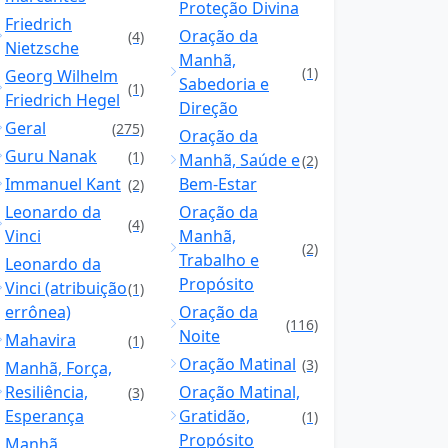
Proteção Divina
Friedrich
Oração da
(4)
Nietzsche
Manhã,
(1)
Georg Wilhelm
Sabedoria e
(1)
Friedrich Hegel
Direção
Geral
(275)
Oração da
Guru Nanak
(1)
Manhã, Saúde e
(2)
Immanuel Kant
Bem-Estar
(2)
Leonardo da
Oração da
(4)
Vinci
Manhã,
(2)
Trabalho e
Leonardo da
Propósito
Vinci (atribuição
(1)
errônea)
Oração da
(116)
Noite
Mahavira
(1)
Oração Matinal
(3)
Manhã, Força,
Resiliência,
Oração Matinal,
(3)
Esperança
Gratidão,
(1)
Propósito
Manhã,