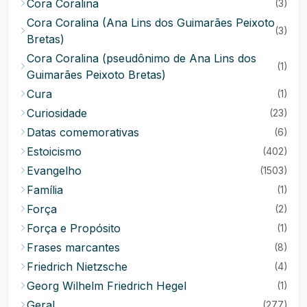
Cora Coralina
(3)
Cora Coralina (Ana Lins dos Guimarães Peixoto
(3)
Bretas)
Cora Coralina (pseudônimo de Ana Lins dos
(1)
Guimarães Peixoto Bretas)
Cura
(1)
Curiosidade
(23)
Datas comemorativas
(6)
Estoicismo
(402)
Evangelho
(1503)
Família
(1)
Força
(2)
Força e Propósito
(1)
Frases marcantes
(8)
Friedrich Nietzsche
(4)
Georg Wilhelm Friedrich Hegel
(1)
Geral
(277)