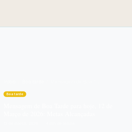
Início
Boa tarde
Mensagem de Boa Tarde para hoje, 12 de Março de 2026: Metas Alcançadas
Boa tarde
Mensagem de Boa Tarde para hoje, 12 de
Março de 2026: Metas Alcançadas
12 de março, 2026
·
4 min de leitura