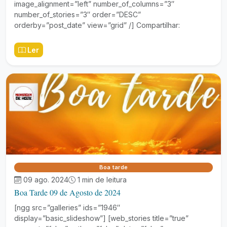
image_alignment=”left” number_of_columns=”3″
number_of_stories=”3″ order=”DESC”
orderby=”post_date” view=”grid” /] Compartilhar:
Ler
Boa tarde
09 ago. 2024
1 min de leitura
Boa Tarde 09 de Agosto de 2024
[ngg src=”galleries” ids=”1946″
display=”basic_slideshow”] [web_stories title=”true”