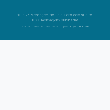
© 2026 Mensagem de Hoje. Feito com ❤️ e fé.
11.931 mensagens publicadas
Tema WordPress desenvolvido por
Tiago Guillande