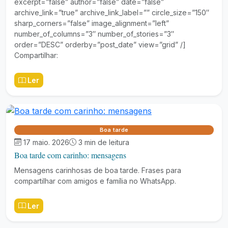
excerpt=”false” author=”false” date=”false”
archive_link=”true” archive_link_label=”” circle_size=”150″
sharp_corners=”false” image_alignment=”left”
number_of_columns=”3″ number_of_stories=”3″
order=”DESC” orderby=”post_date” view=”grid” /]
Compartilhar:
Ler
Boa tarde
17 maio. 2026
3 min de leitura
Boa tarde com carinho: mensagens
Mensagens carinhosas de boa tarde. Frases para
compartilhar com amigos e família no WhatsApp.
Ler