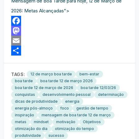
Mensagem de Boa Tarde para hoje, 12 de Março de
2026: Metas Alcançadas">
Facebook
Mastodon
Email
Share
TAGS:
12 de março boa tarde
bem-estar
boa tarde
boa tarde 12 de março 2026
boa tarde 12 de março de 2026
boa tarde 12/03/26
conquistas
desenvolvimento pessoal
determinação
dicas de produtividade
energia
energia pós-almoço
foco
gestão de tempo
inspiração
mensagem de boa tarde 12 de março
metas
mindset
motivação
Objetivos
otimização do dia
otimização do tempo
produtividade
sucesso