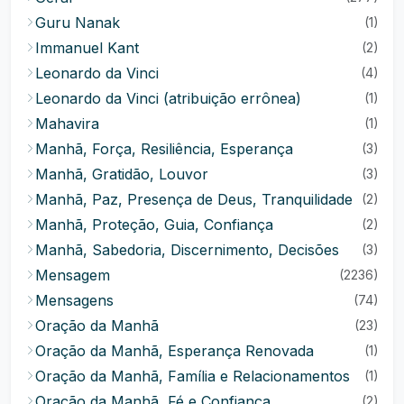
Guru Nanak
(1)
Immanuel Kant
(2)
Leonardo da Vinci
(4)
Leonardo da Vinci (atribuição errônea)
(1)
Mahavira
(1)
Manhã, Força, Resiliência, Esperança
(3)
Manhã, Gratidão, Louvor
(3)
Manhã, Paz, Presença de Deus, Tranquilidade
(2)
Manhã, Proteção, Guia, Confiança
(2)
Manhã, Sabedoria, Discernimento, Decisões
(3)
Mensagem
(2236)
Mensagens
(74)
Oração da Manhã
(23)
Oração da Manhã, Esperança Renovada
(1)
Oração da Manhã, Família e Relacionamentos
(1)
Oração da Manhã, Fé e Confiança
(2)