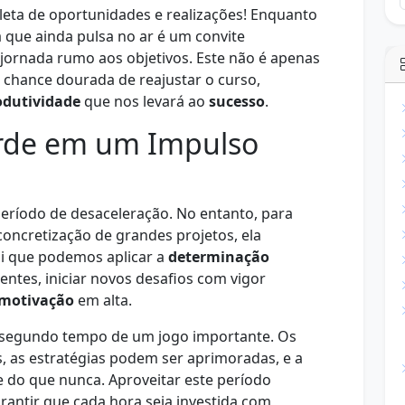
leta de oportunidades e realizações! Enquanto
ia que ainda pulsa no ar é um convite
jornada rumo aos objetivos. Este não é apenas
hance dourada de reajustar o curso,
odutividade
que nos levará ao
sucesso
.
rde em um Impulso
período de desaceleração. No entanto, para
concretização de grandes projetos, ela
i que podemos aplicar a
determinação
dentes, iniciar novos desafios com vigor
motivação
em alta.
 segundo tempo de um jogo importante. Os
, as estratégias podem ser aprimoradas, e a
e do que nunca. Aproveitar este período
arantir que cada hora seja investida com