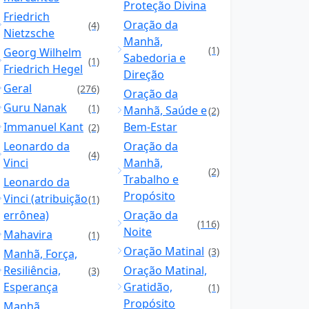
Proteção Divina
Friedrich
Oração da
(4)
Nietzsche
Manhã,
(1)
Georg Wilhelm
Sabedoria e
(1)
Friedrich Hegel
Direção
Geral
(276)
Oração da
Guru Nanak
(1)
Manhã, Saúde e
(2)
Immanuel Kant
Bem-Estar
(2)
Leonardo da
Oração da
(4)
Vinci
Manhã,
(2)
Trabalho e
Leonardo da
Propósito
Vinci (atribuição
(1)
errônea)
Oração da
(116)
Noite
Mahavira
(1)
Oração Matinal
(3)
Manhã, Força,
Resiliência,
Oração Matinal,
(3)
Esperança
Gratidão,
(1)
Propósito
Manhã,