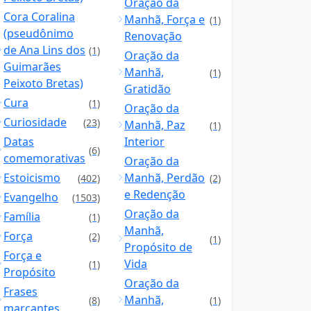
Oração da
Cora Coralina
Manhã, Força e
(1)
(pseudônimo
Renovação
de Ana Lins dos
(1)
Oração da
Guimarães
Manhã,
(1)
Peixoto Bretas)
Gratidão
Cura
(1)
Oração da
Curiosidade
(23)
Manhã, Paz
(1)
Datas
Interior
(6)
comemorativas
Oração da
Estoicismo
Manhã, Perdão
(402)
(2)
e Redenção
Evangelho
(1503)
Oração da
Família
(1)
Manhã,
Força
(2)
(1)
Propósito de
Força e
Vida
(1)
Propósito
Oração da
Frases
Manhã,
(8)
(1)
marcantes