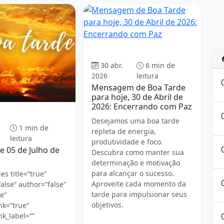
Boa tarde
30 abr.
6 min de
2026
leitura
Mensagem de Boa Tarde
para hoje, 30 de Abril de
2026: Encerrando com Paz
Boa tarde
Desejamos uma boa tarde
1 min de
repleta de energia,
leitura
produtividade e foco.
e 05 de Julho de
Descubra como manter sua
determinação e motivação
para alcançar o sucesso.
es title=”true”
Aproveite cada momento da
alse” author=”false”
tarde para impulsionar seus
e”
objetivos.
nk=”true”
nk_label=””