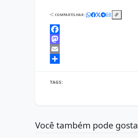
COMPARTILHAR:
Facebook
Mastodon
Email
Share
TAGS:
bem-estar
boa tarde
conquistas
energia
foco
inspiração
metas
motiva
trabalho
Você também pode gosta