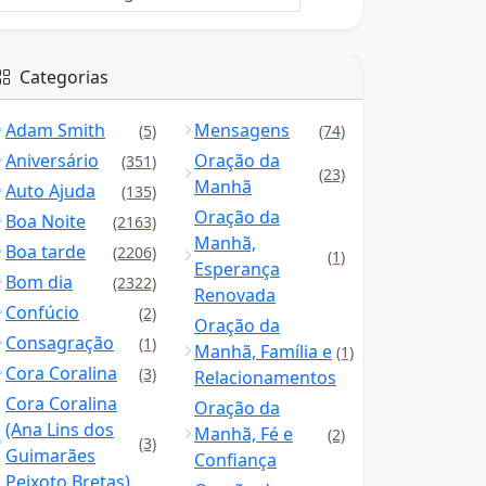
Categorias
Adam Smith
Mensagens
(5)
(74)
Aniversário
Oração da
(351)
(23)
Manhã
Auto Ajuda
(135)
Oração da
Boa Noite
(2163)
Manhã,
Boa tarde
(2206)
(1)
Esperança
Bom dia
(2322)
Renovada
Confúcio
(2)
Oração da
Consagração
(1)
Manhã, Família e
(1)
Cora Coralina
(3)
Relacionamentos
Cora Coralina
Oração da
(Ana Lins dos
Manhã, Fé e
(2)
(3)
Guimarães
Confiança
Peixoto Bretas)