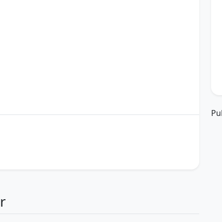
Pu
desempenho
desenvolvimento pessoal
determinação
ção
otimismo
produtividade
sucesso
tarde
r