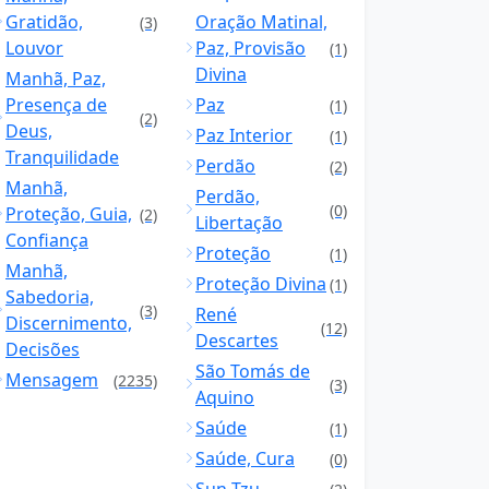
Gratidão,
Oração Matinal,
(3)
Louvor
Paz, Provisão
(1)
Divina
Manhã, Paz,
Presença de
Paz
(1)
(2)
Deus,
Paz Interior
(1)
Tranquilidade
Perdão
(2)
Manhã,
Perdão,
(0)
Proteção, Guia,
(2)
Libertação
Confiança
Proteção
(1)
Manhã,
Proteção Divina
(1)
Sabedoria,
(3)
René
Discernimento,
(12)
Descartes
Decisões
São Tomás de
Mensagem
(2235)
(3)
Aquino
Saúde
(1)
Saúde, Cura
(0)