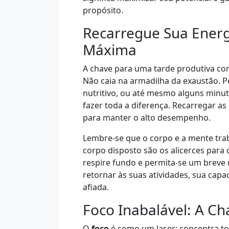
propósito.
Recarregue Sua Energ
Máxima
A chave para uma tarde produtiva co
Não caia na armadilha da exaustão. 
nutritivo, ou até mesmo alguns min
fazer toda a diferença. Recarregar a
para manter o alto desempenho.
Lembre-se que o corpo e a mente tr
corpo disposto são os alicerces para
respire fundo e permita-se um brev
retornar às suas atividades, sua cap
afiada.
Foco Inabalável: A C
O
foco
é como um laser: concentra to