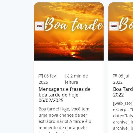
Boa tarde
06 fev.
2 min de
05 jul.
2025
leitura
2022
Mensagens e frases de
Boa Tard
boa tarde de hoje:
2022
06/02/2025
[web_stori
Boa tarde! Hoje, você tem
excerpt=”f
uma nova chance de ser
date=”fals
extraordinário! A tarde é o
archive_li
momento de dar aquele
archive_li