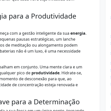
ia para a Produtividade
meça com a gestão inteligente da sua
energia
.
Pequenas pausas estratégicas, um lanche
utos de meditação ou alongamento podem
s baterias não é um luxo, é uma necessidade
abalham em conjunto. Uma mente clara e um
 qualquer pico de
produtividade
. Hidrate-se,
e momento de desconexão para que, ao
acidade de concentração esteja renovada e
have para a Determinação
da a sua força em um único ponto, tornando-