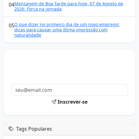
Mensagem de Boa Tarde para hoje, 07 de Agosto de
04
2026: Força na jornada
O que dizer no primeiro dia de um novo emprego:
05
dicas para causar uma ótima impressão com
naturalidade
Mensagens diárias
Receba uma mensagem inspiradora todo dia no seu e-
mail.
Inscrever-se
Tags Populares