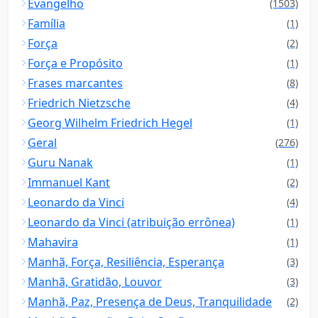
Evangelho
(1503)
Família
(1)
Força
(2)
Força e Propósito
(1)
Frases marcantes
(8)
Friedrich Nietzsche
(4)
Georg Wilhelm Friedrich Hegel
(1)
Geral
(276)
Guru Nanak
(1)
Immanuel Kant
(2)
Leonardo da Vinci
(4)
Leonardo da Vinci (atribuição errônea)
(1)
Mahavira
(1)
Manhã, Força, Resiliência, Esperança
(3)
Manhã, Gratidão, Louvor
(3)
Manhã, Paz, Presença de Deus, Tranquilidade
(2)