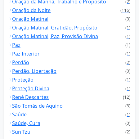
Oração da Manhã, Trabalho e Propósito
(2)
Oração da Noite
(116)
Oração Matinal
(3)
Oração Matinal, Gratidão, Propósito
(1)
Oração Matinal, Paz, Provisão Divina
(1)
Paz
(1)
Paz Interior
(1)
Perdão
(2)
Perdão, Libertação
(0)
Proteção
(1)
Proteção Divina
(1)
René Descartes
(12)
São Tomás de Aquino
(3)
Saúde
(1)
Saúde, Cura
(0)
Sun Tzu
(2)