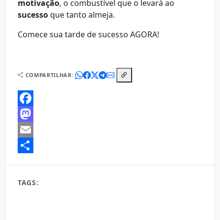
motivação
, o combustível que o levará ao
sucesso
que tanto almeja.
Comece sua tarde de sucesso AGORA!
COMPARTILHAR:
Facebook
Mastodon
Email
Share
TAGS:
bem-estar
boa tarde
conquistas
desempenho
desenvolvimento pessoal
determinação
energia
foco
inspiração
metas
motivação
Objetivos
otimismo
produtividade
sucesso
tarde
tarde produtiva