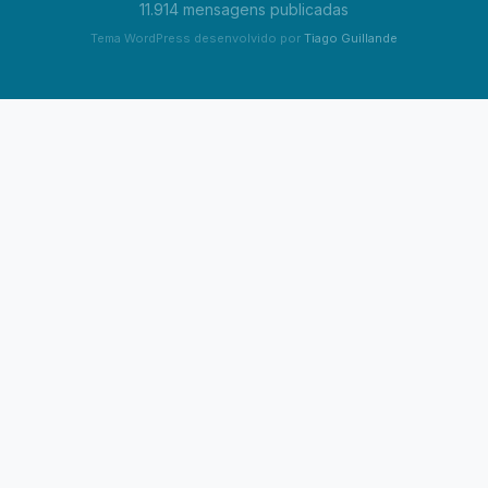
11.914 mensagens publicadas
Tema WordPress desenvolvido por
Tiago Guillande