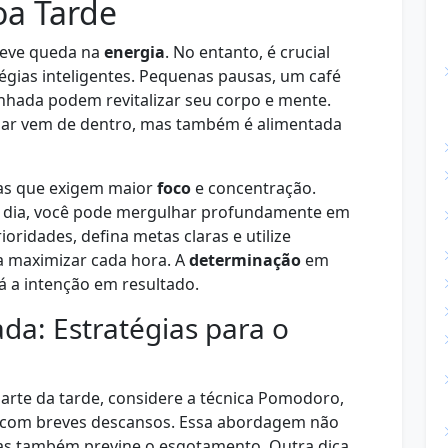
a Tarde
leve queda na
energia
. No entanto, é crucial
gias inteligentes. Pequenas pausas, um café
hada podem revitalizar seu corpo e mente.
uar vem de dentro, mas também é alimentada
fas que exigem maior
foco
e concentração.
o dia, você pode mergulhar profundamente em
oridades, defina metas claras e utilize
a maximizar cada hora. A
determinação
em
á a intenção em resultado.
da: Estratégias para o
arte da tarde, considere a técnica Pomodoro,
 com breves descansos. Essa abordagem não
s também previne o esgotamento. Outra dica