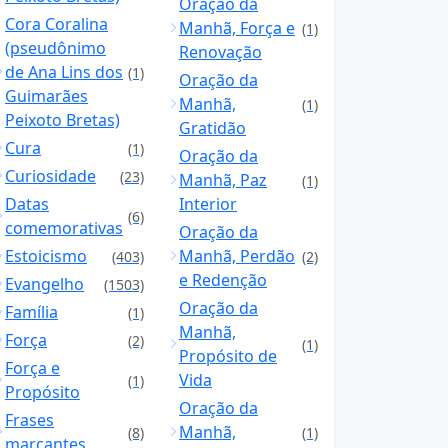
Oração da
Cora Coralina
Manhã, Força e
(1)
(pseudônimo
Renovação
de Ana Lins dos
(1)
Oração da
Guimarães
Manhã,
(1)
Peixoto Bretas)
Gratidão
Cura
(1)
Oração da
Curiosidade
(23)
Manhã, Paz
(1)
Datas
Interior
(6)
comemorativas
Oração da
Estoicismo
Manhã, Perdão
(403)
(2)
e Redenção
Evangelho
(1503)
Oração da
Família
(1)
Manhã,
Força
(2)
(1)
Propósito de
Força e
Vida
(1)
Propósito
Oração da
Frases
Manhã,
(8)
(1)
marcantes