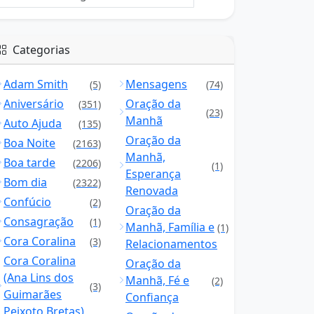
Categorias
Adam Smith
Mensagens
(5)
(74)
Aniversário
Oração da
(351)
(23)
Manhã
Auto Ajuda
(135)
Oração da
Boa Noite
(2163)
Manhã,
Boa tarde
(2206)
(1)
Esperança
Bom dia
(2322)
Renovada
Confúcio
(2)
Oração da
Consagração
(1)
Manhã, Família e
(1)
Cora Coralina
(3)
Relacionamentos
Cora Coralina
Oração da
(Ana Lins dos
Manhã, Fé e
(2)
(3)
Guimarães
Confiança
Peixoto Bretas)