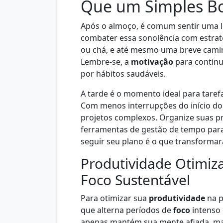
Que um Simples Bo
Após o almoço, é comum sentir uma 
combater essa sonolência com estraté
ou chá, e até mesmo uma breve camin
Lembre-se, a
motivação
para contin
por hábitos saudáveis.
A tarde é o momento ideal para tare
Com menos interrupções do início d
projetos complexos. Organize suas pri
ferramentas de gestão de tempo par
seguir seu plano é o que transformar
Produtividade Otimiza
Foco Sustentável
Para otimizar sua
produtividade
na p
que alterna períodos de
foco
intenso
apenas mantém sua mente afiada, ma