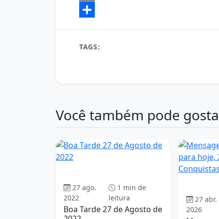
Email
Share
TAGS:
bem-estar
boa tarde
determinaçã
foco
gestão do tempo
inspiração
metas
positividade
produtividade
resultados
s
Você também pode gosta
Boa tarde
27 ago.
1 min de
2022
leitura
27 abr.
Boa Tarde 27 de Agosto de
2026
2022