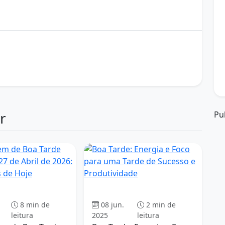
o
dicas de produtividade
energia
energia na tarde
motivação
otimização
pico de energia
ucesso
trabalho
r
Pu
Boa tarde
Boa tarde
8 min de
08 jun.
2 min de
leitura
2025
leitura