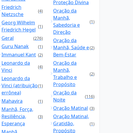
Proteção Divina
Friedrich
Oração da
(4)
Nietzsche
Manhã,
(1)
Georg Wilhelm
Sabedoria e
(1)
Friedrich Hegel
Direção
Geral
(276)
Oração da
Guru Nanak
(1)
Manhã, Saúde e
(2)
Immanuel Kant
Bem-Estar
(2)
Leonardo da
Oração da
(4)
Vinci
Manhã,
(2)
Trabalho e
Leonardo da
Propósito
Vinci (atribuição
(1)
errônea)
Oração da
(116)
Noite
Mahavira
(1)
Oração Matinal
(3)
Manhã, Força,
Resiliência,
Oração Matinal,
(3)
Esperança
Gratidão,
(1)
Propósito
Manhã,