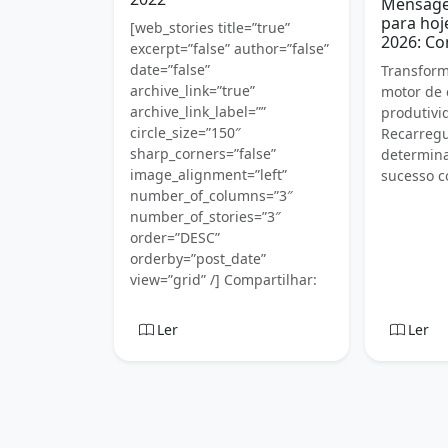
Mensage
para hoje
[web_stories title=”true”
2026: Co
excerpt=”false” author=”false”
date=”false”
Transfor
archive_link=”true”
motor de 
archive_link_label=””
produtivi
circle_size=”150″
Recarregu
sharp_corners=”false”
determina
image_alignment=”left”
sucesso c
number_of_columns=”3″
number_of_stories=”3″
order=”DESC”
orderby=”post_date”
view=”grid” /] Compartilhar:
Ler
Ler