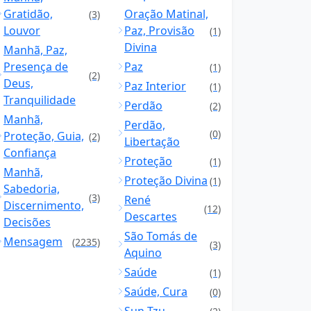
Gratidão,
Oração Matinal,
(3)
Louvor
Paz, Provisão
(1)
Divina
Manhã, Paz,
Presença de
Paz
(1)
(2)
Deus,
Paz Interior
(1)
Tranquilidade
Perdão
(2)
Manhã,
Perdão,
(0)
Proteção, Guia,
(2)
Libertação
Confiança
Proteção
(1)
Manhã,
Proteção Divina
(1)
Sabedoria,
(3)
René
Discernimento,
(12)
Descartes
Decisões
São Tomás de
Mensagem
(2235)
(3)
Aquino
Saúde
(1)
Saúde, Cura
(0)