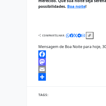
merecido. Que sua noite seja serena
possibilidades.
Boa noite
!
COMPARTILHAR:
Mensagem de Boa Noite para hoje, 30
Facebook
Mastodon
Email
Share
TAGS:
30 de março boa noite
bem-estar
b
boa noite 30 de março 2026
boa noite 30 de 
descanso
descanso profundo
dicas de son