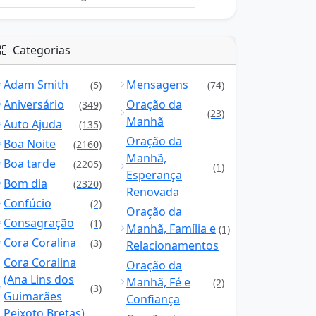
Categorias
Adam Smith
Mensagens
(5)
(74)
Aniversário
Oração da
(349)
(23)
Manhã
Auto Ajuda
(135)
Oração da
Boa Noite
(2160)
Manhã,
Boa tarde
(2205)
(1)
Esperança
Bom dia
(2320)
Renovada
Confúcio
(2)
Oração da
Consagração
(1)
Manhã, Família e
(1)
Cora Coralina
(3)
Relacionamentos
Cora Coralina
Oração da
(Ana Lins dos
Manhã, Fé e
(2)
(3)
Guimarães
Confiança
Peixoto Bretas)