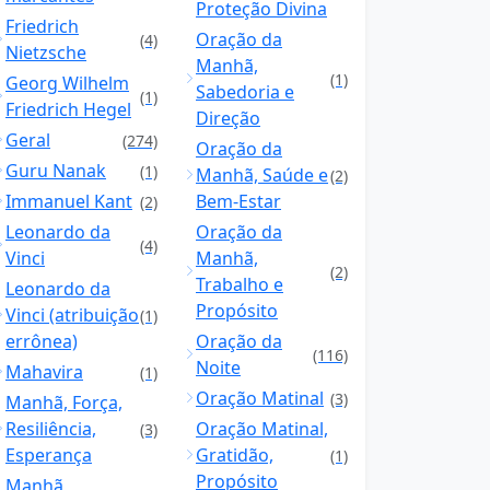
Proteção Divina
Friedrich
Oração da
(4)
Nietzsche
Manhã,
(1)
Georg Wilhelm
Sabedoria e
(1)
Friedrich Hegel
Direção
Geral
(274)
Oração da
Guru Nanak
(1)
Manhã, Saúde e
(2)
Immanuel Kant
Bem-Estar
(2)
Leonardo da
Oração da
(4)
Vinci
Manhã,
(2)
Trabalho e
Leonardo da
Propósito
Vinci (atribuição
(1)
errônea)
Oração da
(116)
Noite
Mahavira
(1)
Oração Matinal
(3)
Manhã, Força,
Resiliência,
Oração Matinal,
(3)
Esperança
Gratidão,
(1)
Propósito
Manhã,