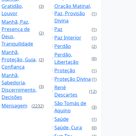
Gratidão,
Oração Matinal,
(3)
Louvor
Paz, Provisão
(1)
Divina
Manhã, Paz,
Presença de
Paz
(1)
(2)
Deus,
Paz Interior
(1)
Tranquilidade
Perdão
(2)
Manhã,
Perdão,
(0)
Proteção, Guia,
(2)
Libertação
Confiança
Proteção
(1)
Manhã,
Proteção Divina
(1)
Sabedoria,
(3)
René
Discernimento,
(12)
Descartes
Decisões
São Tomás de
Mensagem
(2232)
(3)
Aquino
Saúde
(1)
Saúde, Cura
(0)