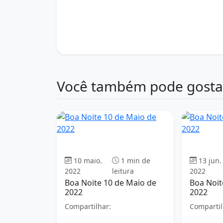
gratidão antes de dormir
meditação noturn
mensagem de boa noite 30 de março
mente 
renovação
renovação do sono
rotina de so
serenidade noturna
sono reparador
tranqu
Você também pode gosta
Boa Noite
10 maio.
1 min de
13 jun.
2022
leitura
2022
Boa Noite 10 de Maio de
Boa Noit
2022
2022
Compartilhar:
Compartil