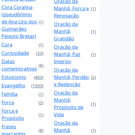
Oração da
Cora Coralina
Manhã, Força e
(1)
(pseudônimo
Renovação
de Ana Lins dos
(1)
Oração da
Guimarães
Manhã,
(1)
Peixoto Bretas)
Gratidão
Cura
(1)
Oração da
Curiosidade
(23)
Manhã, Paz
(1)
Datas
Interior
(6)
comemorativas
Oração da
Estoicismo
Manhã, Perdão
(403)
(2)
e Redenção
Evangelho
(1503)
Oração da
Família
(1)
Manhã,
Força
(2)
(1)
Propósito de
Força e
Vida
(1)
Propósito
Oração da
Frases
Manhã,
(8)
(1)
marcantes