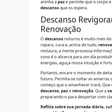
aninha a
paz
e permite que o corpo e
descanso
que os espera.
Descanso Revigora
Renovação
O
descanso
noturno é muito mais do q
reparo, cura e, acima de tudo,
renov
restaura, a mente processa informaçõ
sono é o alicerce para um dia produtiv
energias, aguça nossa intuição e fort
Portanto, encare o momento de deit
futuro. Permita-se soltar as amarras
começo que o amanhecer trará. Que e
descanso
,
paz
e
renovação
. Que a
sa
preparando-o para despertar com clar
Reflita sobre sua jornada diária, cu