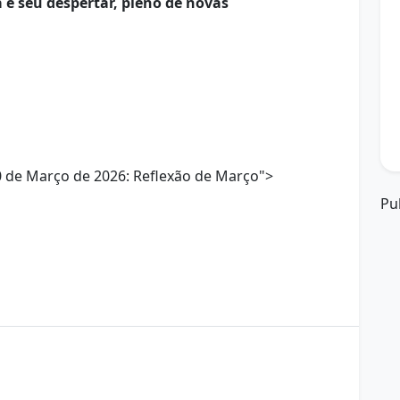
 e seu despertar, pleno de novas
 de Março de 2026: Reflexão de Março">
Pu
em-estar noturno
Boa Noite
março de 2026
boa noite 30/03/26
como dormir bem
o
dicas para boa noite
Energia positiva
gratidão