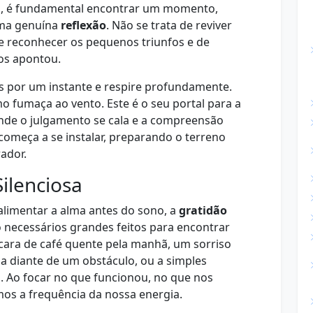
o, é fundamental encontrar um momento,
uma genuína
reflexão
. Não se trata de reviver
 de reconhecer os pequenos triunfos e de
os apontou.
os por um instante e respire profundamente.
o fumaça ao vento. Este é o seu portal para a
nde o julgamento se cala e a compreensão
começa a se instalar, preparando o terreno
ador.
ilenciosa
 alimentar a alma antes do sono, a
gratidão
 necessários grandes feitos para encontrar
ícara de café quente pela manhã, um sorriso
ia diante de um obstáculo, ou a simples
. Ao focar no que funcionou, no que nos
os a frequência da nossa energia.