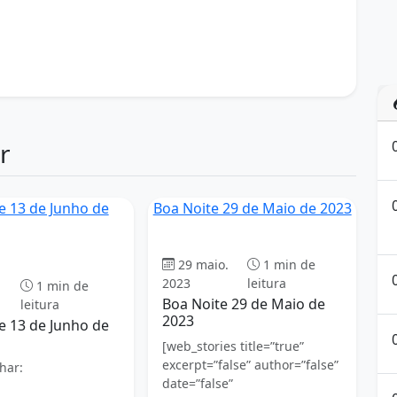
a
meditação para dormir
calma para dormir
paz interior
Reflexão Noturna
no
sabedoria do dia
saúde mental
Serenidade
ilidade
tranquilidade noturna
Vida Equilibrada
r
Boa Noite 29 de Maio de 2023
Boa Noite
Boa Noite
29 maio.
1 min de
2023
leitura
1 min de
Boa Noite 29 de Maio de
leitura
2023
e 13 de Junho de
[web_stories title=”true”
excerpt=”false” author=”false”
har:
date=”false”