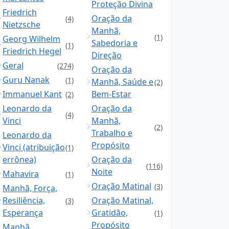
Proteção Divina
Friedrich
Oração da
(4)
Nietzsche
Manhã,
(1)
Georg Wilhelm
Sabedoria e
(1)
Friedrich Hegel
Direção
Geral
(274)
Oração da
Guru Nanak
(1)
Manhã, Saúde e
(2)
Immanuel Kant
Bem-Estar
(2)
Leonardo da
Oração da
(4)
Vinci
Manhã,
(2)
Trabalho e
Leonardo da
Propósito
Vinci (atribuição
(1)
errônea)
Oração da
(116)
Noite
Mahavira
(1)
Oração Matinal
(3)
Manhã, Força,
Resiliência,
Oração Matinal,
(3)
Esperança
Gratidão,
(1)
Propósito
Manhã,