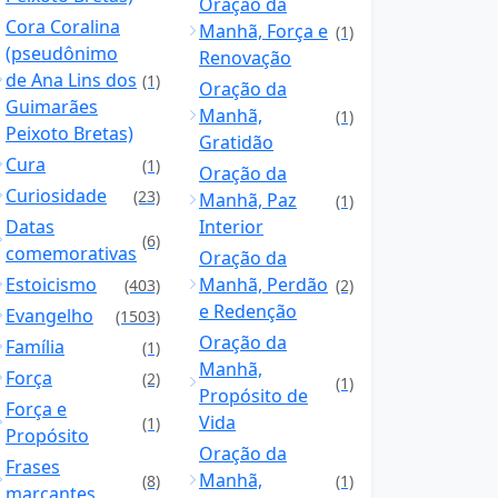
Oração da
Cora Coralina
Manhã, Força e
(1)
(pseudônimo
Renovação
de Ana Lins dos
(1)
Oração da
Guimarães
Manhã,
(1)
Peixoto Bretas)
Gratidão
Cura
(1)
Oração da
Curiosidade
(23)
Manhã, Paz
(1)
Datas
Interior
(6)
comemorativas
Oração da
Estoicismo
Manhã, Perdão
(403)
(2)
e Redenção
Evangelho
(1503)
Oração da
Família
(1)
Manhã,
Força
(2)
(1)
Propósito de
Força e
Vida
(1)
Propósito
Oração da
Frases
Manhã,
(8)
(1)
marcantes