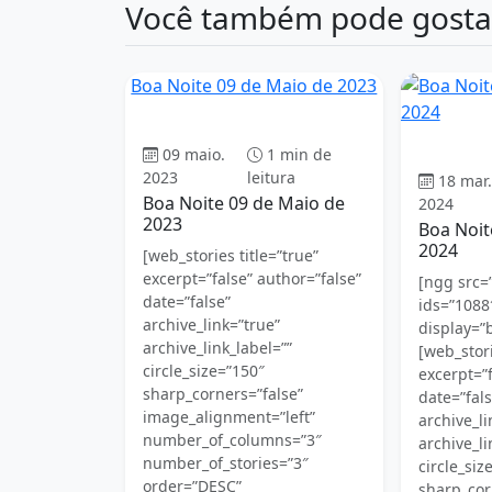
Você também pode gosta
Boa Noite 09 de Maio de 2023
Boa Noite
09 maio.
1 min de
2023
leitura
18 mar.
Boa Noite 09 de Maio de
2024
2023
Boa Noit
2024
[web_stories title=”true”
excerpt=”false” author=”false”
[ngg src=”
date=”false”
ids=”1088
archive_link=”true”
display=”
archive_link_label=””
[web_stori
circle_size=”150″
excerpt=”f
sharp_corners=”false”
date=”fals
image_alignment=”left”
archive_li
number_of_columns=”3″
archive_li
number_of_stories=”3″
circle_siz
order=”DESC”
sharp_cor