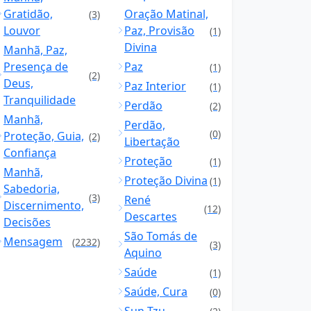
Gratidão,
Oração Matinal,
(3)
Louvor
Paz, Provisão
(1)
Divina
Manhã, Paz,
Presença de
Paz
(1)
(2)
Deus,
Paz Interior
(1)
Tranquilidade
Perdão
(2)
Manhã,
Perdão,
(0)
Proteção, Guia,
(2)
Libertação
Confiança
Proteção
(1)
Manhã,
Proteção Divina
(1)
Sabedoria,
(3)
René
Discernimento,
(12)
Descartes
Decisões
São Tomás de
Mensagem
(2232)
(3)
Aquino
Saúde
(1)
Saúde, Cura
(0)