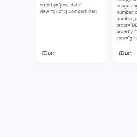
orderby=”post_date”
image_ali
view=”grid” /] Compartilhar:
number_o
number_of
order=”D
orderby=”
view=”grid
Ler
Ler