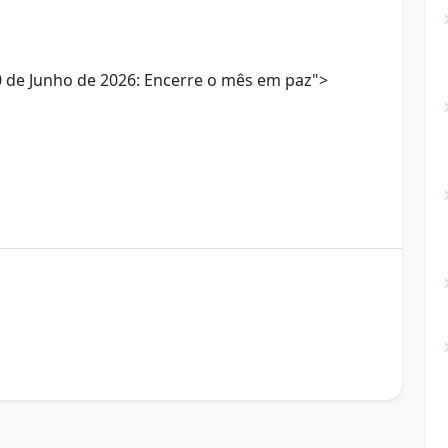
 de Junho de 2026: Encerre o mês em paz">
de boa noite
frases de boa noite
gratidão
mensagem de hoje
mensagem inspiradora
ra WhatsApp
Mensagem Positiva
e tranquila
paz interior
pensamento do dia