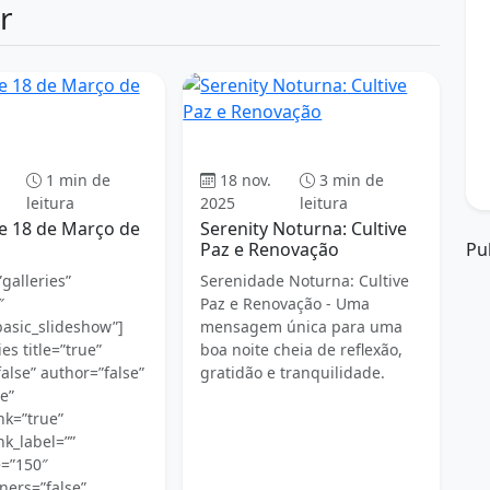
r
Boa Noite
Boa Noite
1 min de
18 nov.
3 min de
leitura
2025
leitura
e 18 de Março de
Serenity Noturna: Cultive
Paz e Renovação
Pu
galleries”
Serenidade Noturna: Cultive
″
Paz e Renovação - Uma
basic_slideshow”]
mensagem única para uma
es title=”true”
boa noite cheia de reflexão,
alse” author=”false”
gratidão e tranquilidade.
e”
nk=”true”
nk_label=””
e=”150″
ners=”false”