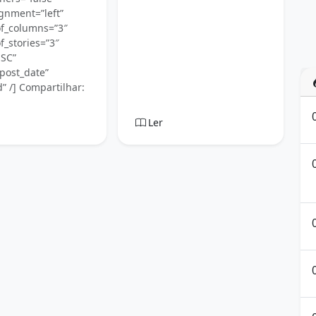
gnment=”left”
f_columns=”3″
_stories=”3″
ESC”
post_date”
” /] Compartilhar:
Ler