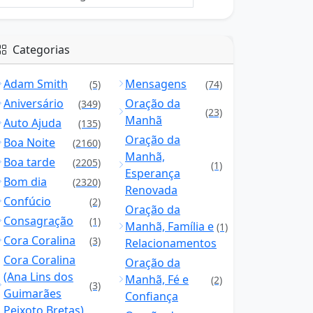
Categorias
Adam Smith
Mensagens
(5)
(74)
Aniversário
Oração da
(349)
(23)
Manhã
Auto Ajuda
(135)
Oração da
Boa Noite
(2160)
Manhã,
Boa tarde
(2205)
(1)
Esperança
Bom dia
(2320)
Renovada
Confúcio
(2)
Oração da
Consagração
(1)
Manhã, Família e
(1)
Cora Coralina
(3)
Relacionamentos
Cora Coralina
Oração da
(Ana Lins dos
Manhã, Fé e
(2)
(3)
Guimarães
Confiança
Peixoto Bretas)