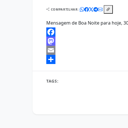
COMPARTILHAR:
Mensagem de Boa Noite para hoje, 30
Facebook
Mastodon
Email
Share
TAGS:
Boa Noite
conteúdo diário
desejo 
mensagem de boa noite
mensagem de fé
mensagem para compartilhar
mensagem pa
mensagens de boa noite
Noite Serena
noit
reflexão do dia