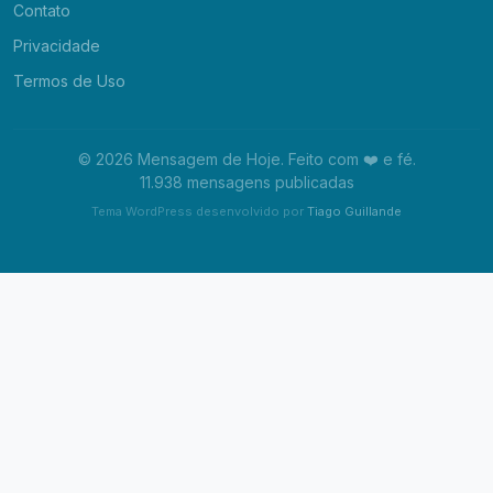
Contato
Privacidade
Termos de Uso
© 2026 Mensagem de Hoje. Feito com ❤️ e fé.
11.938 mensagens publicadas
Tema WordPress desenvolvido por
Tiago Guillande