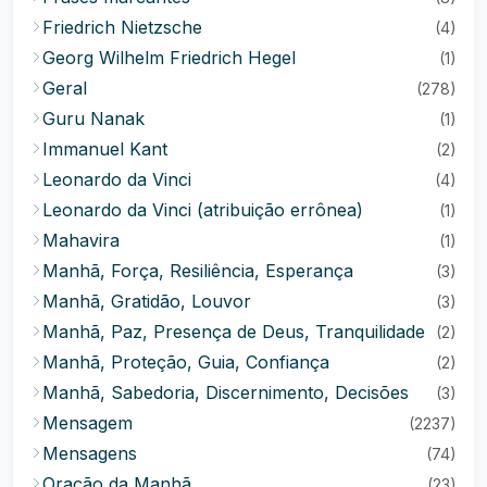
Friedrich Nietzsche
(4)
Georg Wilhelm Friedrich Hegel
(1)
Geral
(278)
Guru Nanak
(1)
Immanuel Kant
(2)
Leonardo da Vinci
(4)
Leonardo da Vinci (atribuição errônea)
(1)
Mahavira
(1)
Manhã, Força, Resiliência, Esperança
(3)
Manhã, Gratidão, Louvor
(3)
Manhã, Paz, Presença de Deus, Tranquilidade
(2)
Manhã, Proteção, Guia, Confiança
(2)
Manhã, Sabedoria, Discernimento, Decisões
(3)
Mensagem
(2237)
Mensagens
(74)
Oração da Manhã
(23)