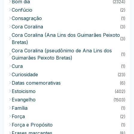
Bom dia
(2324)
Confúcio
(2)
Consagração
(1)
Cora Coralina
(3)
Cora Coralina (Ana Lins dos Guimarães Peixoto
(3)
Bretas)
Cora Coralina (pseudônimo de Ana Lins dos
(1)
Guimarães Peixoto Bretas)
Cura
(1)
Curiosidade
(23)
Datas comemorativas
(6)
Estoicismo
(402)
Evangelho
(1503)
Família
(1)
Força
(2)
Força e Propósito
(1)
Frases marcantes
(8)