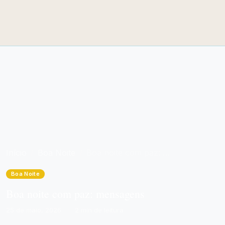
Início
Boa Noite
Boa noite com paz: mensagens
Boa Noite
Boa noite com paz: mensagens
25 de maio, 2026
·
2 min de leitura