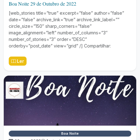
Boa Noite 29 de Outubro de 2022
[web_stories title=”true” excerpt=”false” author=”false”
date=”false” archive_link=”true” archive_link_label=””
circle_size=”150″ sharp_corners=”false”
image_alignment=”left” number_of_columns=”3″
number_of_stories=”3″ order=”DESC”
orderby=”post_date” view=”grid” /] Compartilhar:
Ler
Boa Noite