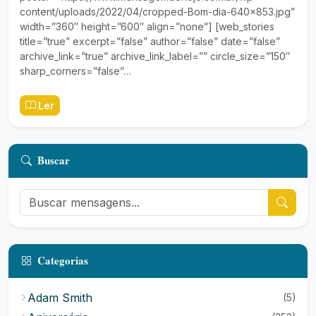
content/uploads/2022/04/cropped-Bom-dia-640×853.jpg”
width=”360″ height=”600″ align=”none”] [web_stories
title=”true” excerpt=”false” author=”false” date=”false”
archive_link=”true” archive_link_label=”” circle_size=”150″
sharp_corners=”false”…
Ler
Buscar
Categorias
Adam Smith
(5)