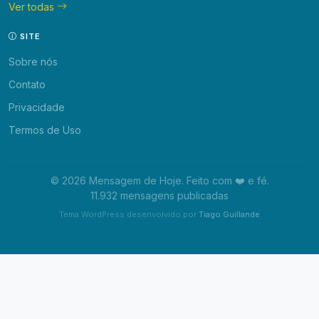
Ver todas
SITE
Sobre nós
Contato
Privacidade
Termos de Uso
© 2026 Mensagem de Hoje. Feito com ❤️ e fé.
11.932 mensagens publicadas
Tema WordPress desenvolvido por
Tiago Guillande