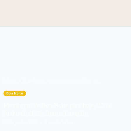
Início
Boa Noite
Mensagem de Boa Noite para hoje, 22 de Junho de 2026: Durma tranquilo
Boa Noite
Mensagem de Boa Noite para hoje, 22 de
Junho de 2026: Durma tranquilo
22 de junho, 2026
·
3 min de leitura