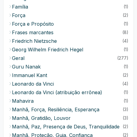
Família
(1)
Força
(2)
Força e Propósito
(1)
Frases marcantes
(8)
Friedrich Nietzsche
(4)
Georg Wilhelm Friedrich Hegel
(1)
Geral
(277)
Guru Nanak
(1)
Immanuel Kant
(2)
Leonardo da Vinci
(4)
Leonardo da Vinci (atribuição errônea)
(1)
Mahavira
(1)
Manhã, Força, Resiliência, Esperança
(3)
Manhã, Gratidão, Louvor
(3)
Manhã, Paz, Presença de Deus, Tranquilidade
(2)
Manhã, Proteção, Guia, Confiança
(2)