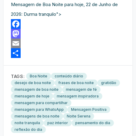
Mensagem de Boa Noite para hoje, 22 de Junho de
2026: Durma tranquilo">
Facebook
Mastodon
Email
Share
TAGS:
Boa Noite
conteúdo diário
desejo de boa noite
frases de boa noite
gratidão
mensagem de boa noite
mensagem de fé
mensagem de hoje
mensagem inspiradora
mensagem para compartilhar
mensagem para WhatsApp
Mensagem Positiva
mensagens de boa noite
Noite Serena
noite tranquila
paz interior
pensamento do dia
reflexão do dia