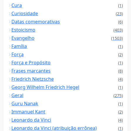
Cura
(1)
Curiosidade
(23)
Datas comemorativas
(6)
Estoicismo
(403)
Evangelho
(1503)
Família
(1)
Força
(2)
Força e Propósito
(1)
Frases marcantes
(8)
Friedrich Nietzsche
(4)
Georg Wilhelm Friedrich Hegel
(1)
Geral
(275)
Guru Nanak
(1)
Immanuel Kant
(2)
Leonardo da Vinci
(4)
Leonardo da Vinci (atribuição errônea)
(1)