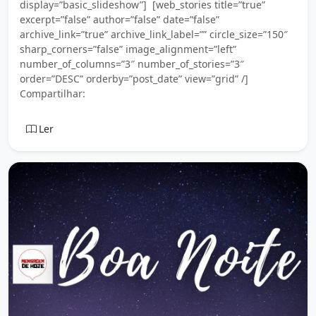
display=”basic_slideshow”] [web_stories title=”true”
excerpt=”false” author=”false” date=”false”
archive_link=”true” archive_link_label=”” circle_size=”150″
sharp_corners=”false” image_alignment=”left”
number_of_columns=”3″ number_of_stories=”3″
order=”DESC” orderby=”post_date” view=”grid” /]
Compartilhar:
Ler