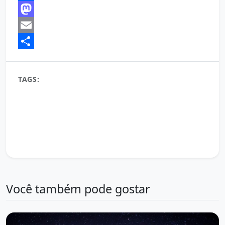
Facebook
Mastodon
Email
Share
TAGS:
Boa Noite
conteúdo diário
desejo de boa noite
frases de boa noite
gratidão
mensagem de boa noite
mensagem de fé
mensagem de hoje
mensagem inspiradora
mensagem para compartilhar
mensagem para WhatsApp
Mensagem Positiva
mensagens de boa noite
Noite Serena
noite tranquila
paz interior
pensamento do dia
reflexão do dia
Você também pode gostar