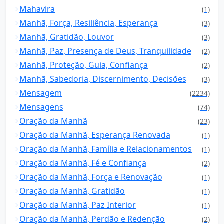
Mahavira
(1)
Manhã, Força, Resiliência, Esperança
(3)
Manhã, Gratidão, Louvor
(3)
Manhã, Paz, Presença de Deus, Tranquilidade
(2)
Manhã, Proteção, Guia, Confiança
(2)
Manhã, Sabedoria, Discernimento, Decisões
(3)
Mensagem
(2234)
Mensagens
(74)
Oração da Manhã
(23)
Oração da Manhã, Esperança Renovada
(1)
Oração da Manhã, Família e Relacionamentos
(1)
Oração da Manhã, Fé e Confiança
(2)
Oração da Manhã, Força e Renovação
(1)
Oração da Manhã, Gratidão
(1)
Oração da Manhã, Paz Interior
(1)
Oração da Manhã, Perdão e Redenção
(2)