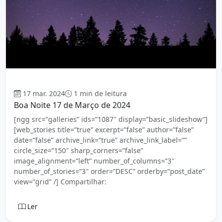
Boa Noite
17 mar. 2024
1 min de leitura
Boa Noite 17 de Março de 2024
[ngg src=”galleries” ids=”1087″ display=”basic_slideshow”]
[web_stories title=”true” excerpt=”false” author=”false”
date=”false” archive_link=”true” archive_link_label=””
circle_size=”150″ sharp_corners=”false”
image_alignment=”left” number_of_columns=”3″
number_of_stories=”3″ order=”DESC” orderby=”post_date”
view=”grid” /] Compartilhar:
Ler