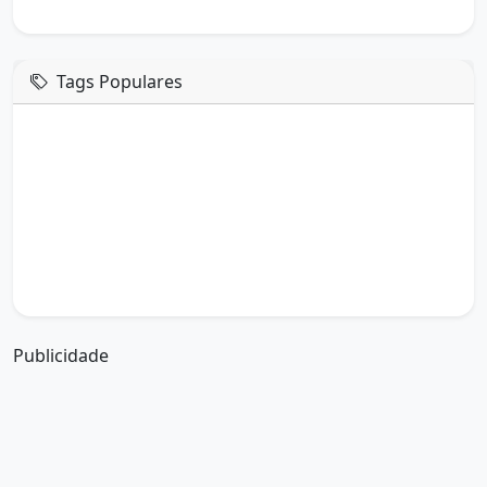
Tags Populares
mensagem de hoje
boa tarde google
boa tarde amor
boa tarde em italiano
boa tarde meu amor
boa tarde em espanhol
boa tarde a todos
boa tarde abençoada
boa tarde amiga
boa tarde amor da minha vida
boa tarde abençoada por deus
boa tarde amiguinho como vai
boa tarde a partir de que horas
a boa tarde em inglês
a boa tarde em francês
Publicidade