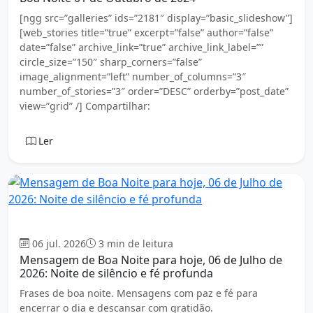
[ngg src=”galleries” ids=”2181″ display=”basic_slideshow”]
[web_stories title=”true” excerpt=”false” author=”false”
date=”false” archive_link=”true” archive_link_label=””
circle_size=”150″ sharp_corners=”false”
image_alignment=”left” number_of_columns=”3″
number_of_stories=”3″ order=”DESC” orderby=”post_date”
view=”grid” /] Compartilhar:
Ler
Boa Noite
06 jul. 2026
3 min de leitura
Mensagem de Boa Noite para hoje, 06 de Julho de
2026: Noite de silêncio e fé profunda
Frases de boa noite. Mensagens com paz e fé para
encerrar o dia e descansar com gratidão.