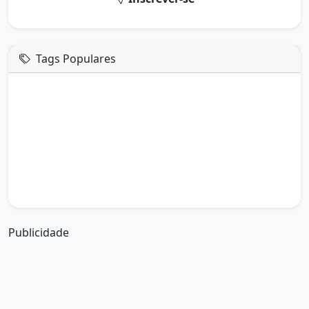
Tags Populares
mensagem de hoje
boa tarde google
boa tarde amor
boa tarde em italiano
boa tarde meu amor
boa tarde em espanhol
boa tarde a todos
boa tarde abençoada
boa tarde amiga
boa tarde amor da minha vida
boa tarde abençoada por deus
boa tarde amiguinho como vai
boa tarde a partir de que horas
a boa tarde em inglês
a boa tarde em francês
Publicidade