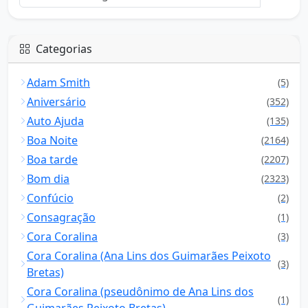
Categorias
Adam Smith
(5)
Aniversário
(352)
Auto Ajuda
(135)
Boa Noite
(2164)
Boa tarde
(2207)
Bom dia
(2323)
Confúcio
(2)
Consagração
(1)
Cora Coralina
(3)
Cora Coralina (Ana Lins dos Guimarães Peixoto
(3)
Bretas)
Cora Coralina (pseudônimo de Ana Lins dos
(1)
Guimarães Peixoto Bretas)