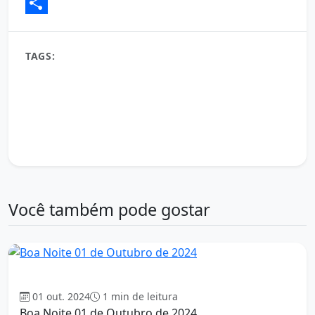
Email
Share
TAGS:
Boa Noite
conteúdo diário
desejo de boa noite
frases de boa noite
gratidão
mensagem de boa noite
mensagem de fé
mensagem de hoje
mensagem inspiradora
mensagem para compartilhar
mensagem para WhatsApp
Mensagem Positiva
mensagens de boa noite
Noite Serena
noite tranquila
paz interior
pensamento do dia
reflexão do dia
Você também pode gostar
Boa Noite
01 out. 2024
1 min de leitura
Boa Noite 01 de Outubro de 2024