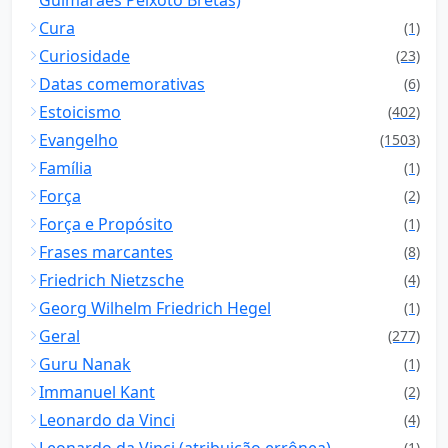
Cura
(1)
Curiosidade
(23)
Datas comemorativas
(6)
Estoicismo
(402)
Evangelho
(1503)
Família
(1)
Força
(2)
Força e Propósito
(1)
Frases marcantes
(8)
Friedrich Nietzsche
(4)
Georg Wilhelm Friedrich Hegel
(1)
Geral
(277)
Guru Nanak
(1)
Immanuel Kant
(2)
Leonardo da Vinci
(4)
Leonardo da Vinci (atribuição errônea)
(1)