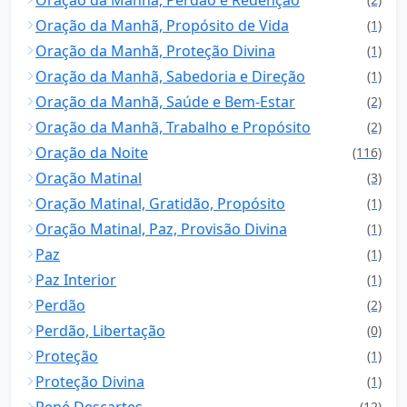
Oração da Manhã, Propósito de Vida
(1)
Oração da Manhã, Proteção Divina
(1)
Oração da Manhã, Sabedoria e Direção
(1)
Oração da Manhã, Saúde e Bem-Estar
(2)
Oração da Manhã, Trabalho e Propósito
(2)
Oração da Noite
(116)
Oração Matinal
(3)
Oração Matinal, Gratidão, Propósito
(1)
Oração Matinal, Paz, Provisão Divina
(1)
Paz
(1)
Paz Interior
(1)
Perdão
(2)
Perdão, Libertação
(0)
Proteção
(1)
Proteção Divina
(1)
René Descartes
(12)