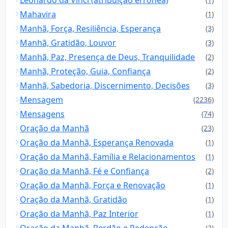
Mahavira
(1)
Manhã, Força, Resiliência, Esperança
(3)
Manhã, Gratidão, Louvor
(3)
Manhã, Paz, Presença de Deus, Tranquilidade
(2)
Manhã, Proteção, Guia, Confiança
(2)
Manhã, Sabedoria, Discernimento, Decisões
(3)
Mensagem
(2236)
Mensagens
(74)
Oração da Manhã
(23)
Oração da Manhã, Esperança Renovada
(1)
Oração da Manhã, Família e Relacionamentos
(1)
Oração da Manhã, Fé e Confiança
(2)
Oração da Manhã, Força e Renovação
(1)
Oração da Manhã, Gratidão
(1)
Oração da Manhã, Paz Interior
(1)
Oração da Manhã, Perdão e Redenção
(2)