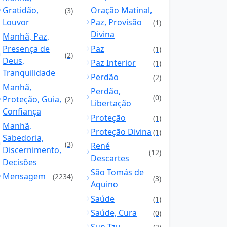
Gratidão,
Oração Matinal,
(3)
Louvor
Paz, Provisão
(1)
Divina
Manhã, Paz,
Presença de
Paz
(1)
(2)
Deus,
Paz Interior
(1)
Tranquilidade
Perdão
(2)
Manhã,
Perdão,
(0)
Proteção, Guia,
(2)
Libertação
Confiança
Proteção
(1)
Manhã,
Proteção Divina
(1)
Sabedoria,
(3)
René
Discernimento,
(12)
Descartes
Decisões
São Tomás de
Mensagem
(2234)
(3)
Aquino
Saúde
(1)
Saúde, Cura
(0)