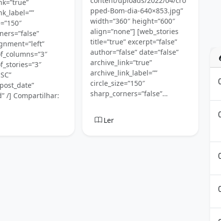
content/uploads/2022/04/cro
nk=”true”
pped-Bom-dia-640×853.jpg”
nk_label=””
width=”360″ height=”600″
e=”150″
align=”none”] [web_stories
ners=”false”
title=”true” excerpt=”false”
gnment=”left”
author=”false” date=”false”
f_columns=”3″
archive_link=”true”
_stories=”3″
archive_link_label=””
ESC”
circle_size=”150″
post_date”
sharp_corners=”false”…
” /] Compartilhar:
Ler