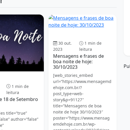
Boa Noite
30 out.
1 min de
2023
leitura
Mensagens e frases de
boa noite de hoje:
Pu
30/10/2023
[web_stories_embed
Boa Noite
url=”https://www.mensagemd
1 min de
ehoje.com.br/?
leitura
post_type=web-
e 18 de Setembro
story&p=91127″
title=”Mensagens de boa
noite de hoje 30/10/2023″
es title=”true”
poster=”https://www.mensag
alse” author=”false”
emdehoje.com.br/wp-
e”