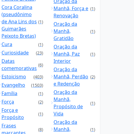
Oração da
Cora Coralina
Manhã, Força e
(1)
(pseudônimo
Renovação
de Ana Lins dos
(1)
Oração da
Guimarães
Manhã,
(1)
Peixoto Bretas)
Gratidão
Cura
(1)
Oração da
Curiosidade
(23)
Manhã, Paz
(1)
Datas
Interior
(6)
comemorativas
Oração da
Estoicismo
Manhã, Perdão
(403)
(2)
e Redenção
Evangelho
(1503)
Oração da
Família
(1)
Manhã,
Força
(2)
(1)
Propósito de
Força e
Vida
(1)
Propósito
Oração da
Frases
Manhã,
(8)
(1)
marcantes