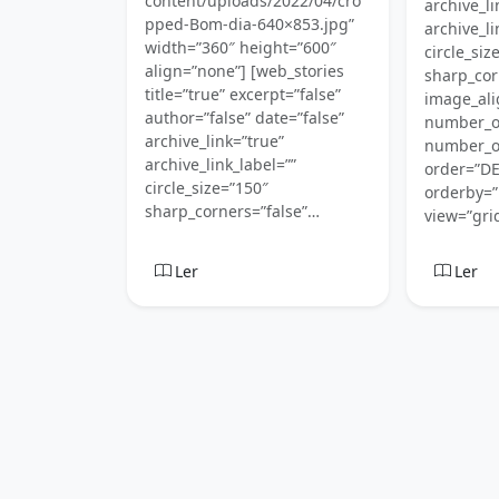
content/uploads/2022/04/cro
archive_li
pped-Bom-dia-640×853.jpg”
archive_li
width=”360″ height=”600″
circle_siz
align=”none”] [web_stories
sharp_cor
title=”true” excerpt=”false”
image_ali
author=”false” date=”false”
number_o
archive_link=”true”
number_of
archive_link_label=””
order=”D
circle_size=”150″
orderby=”
sharp_corners=”false”…
view=”grid
Ler
Ler