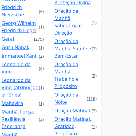
Proteção Divina
Friedrich
Oração da
(4)
Nietzsche
Manhã,
(1)
Georg Wilhelm
Sabedoria e
(1)
Friedrich Hegel
Direção
Geral
(275)
Oração da
Guru Nanak
(1)
Manhã, Saúde e
(2)
Immanuel Kant
Bem-Estar
(2)
Leonardo da
Oração da
(4)
Vinci
Manhã,
(2)
Trabalho e
Leonardo da
Propósito
Vinci (atribuição
(1)
errônea)
Oração da
(116)
Noite
Mahavira
(1)
Oração Matinal
(3)
Manhã, Força,
Resiliência,
Oração Matinal,
(3)
Esperança
Gratidão,
(1)
Propósito
Manhã,