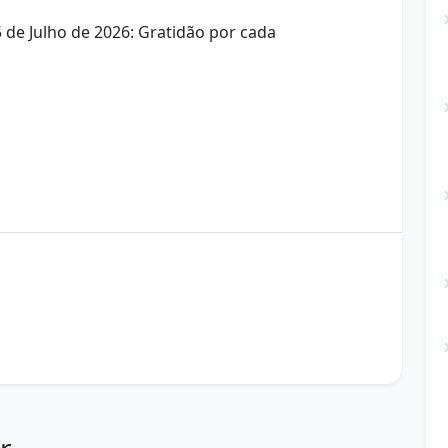
de Julho de 2026: Gratidão por cada
de boa noite
frases de boa noite
gratidão
mensagem de hoje
mensagem inspiradora
ra WhatsApp
Mensagem Positiva
e tranquila
paz interior
pensamento do dia
r