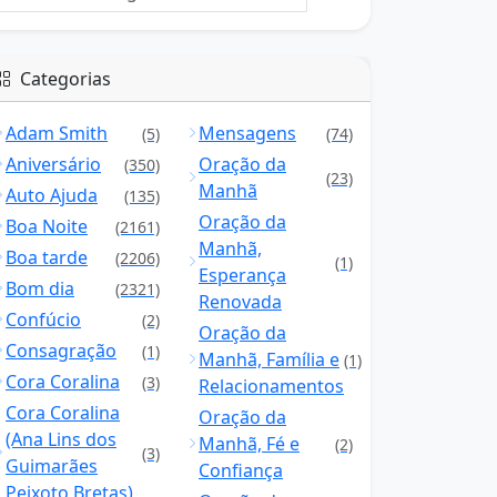
Categorias
Adam Smith
Mensagens
(5)
(74)
Aniversário
Oração da
(350)
(23)
Manhã
Auto Ajuda
(135)
Oração da
Boa Noite
(2161)
Manhã,
Boa tarde
(2206)
(1)
Esperança
Bom dia
(2321)
Renovada
Confúcio
(2)
Oração da
Consagração
(1)
Manhã, Família e
(1)
Cora Coralina
(3)
Relacionamentos
Cora Coralina
Oração da
(Ana Lins dos
Manhã, Fé e
(2)
(3)
Guimarães
Confiança
Peixoto Bretas)