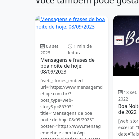
Boa Noite
08 set.
1 min de
2023
leitura
Mensagens e frases de
boa noite de hoje:
08/09/2023
[web_stories_embed
url=”https://www.mensagemd
18 set.
ehoje.com.br/?
2022
post_type=web-
Boa Noit
story&p=85703″
de 2022
title=”Mensagens de boa
noite de hoje 08/09/2023″
[web_stori
poster=”https://www.mensag
excerpt=”f
emdehoje.com.br/wp-
date=”fals