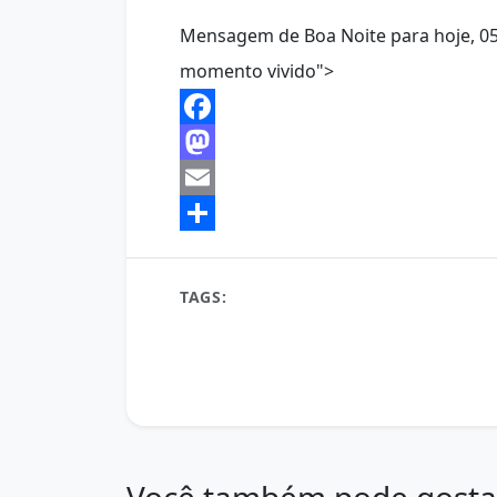
Mensagem de Boa Noite para hoje, 05 
momento vivido">
Facebook
Mastodon
Email
Share
TAGS:
Boa Noite
conteúdo diário
desejo 
mensagem de boa noite
mensagem de fé
mensagem para compartilhar
mensagem pa
mensagens de boa noite
Noite Serena
noit
reflexão do dia
Você também pode gosta