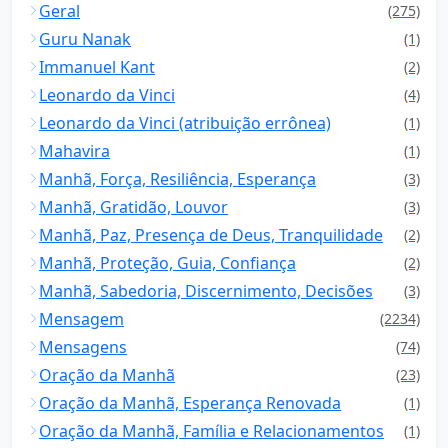
Geral
(275)
Guru Nanak
(1)
Immanuel Kant
(2)
Leonardo da Vinci
(4)
Leonardo da Vinci (atribuição errônea)
(1)
Mahavira
(1)
Manhã, Força, Resiliência, Esperança
(3)
Manhã, Gratidão, Louvor
(3)
Manhã, Paz, Presença de Deus, Tranquilidade
(2)
Manhã, Proteção, Guia, Confiança
(2)
Manhã, Sabedoria, Discernimento, Decisões
(3)
Mensagem
(2234)
Mensagens
(74)
Oração da Manhã
(23)
Oração da Manhã, Esperança Renovada
(1)
Oração da Manhã, Família e Relacionamentos
(1)