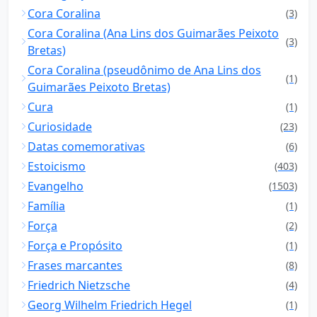
Cora Coralina
(3)
Cora Coralina (Ana Lins dos Guimarães Peixoto
(3)
Bretas)
Cora Coralina (pseudônimo de Ana Lins dos
(1)
Guimarães Peixoto Bretas)
Cura
(1)
Curiosidade
(23)
Datas comemorativas
(6)
Estoicismo
(403)
Evangelho
(1503)
Família
(1)
Força
(2)
Força e Propósito
(1)
Frases marcantes
(8)
Friedrich Nietzsche
(4)
Georg Wilhelm Friedrich Hegel
(1)