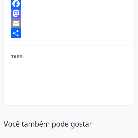
Facebook
Mastodon
Email
Share
TAGS:
Boa Noite
conteúdo diário
desejo de boa noite
frases de boa noite
gratidão
mensagem de boa noite
mensagem de fé
mensagem de hoje
mensagem inspiradora
mensagem para compartilhar
mensagem para WhatsApp
Mensagem Positiva
mensagens de boa noite
Noite Serena
noite tranquila
paz interior
pensamento do dia
reflexão do dia
Você também pode gostar