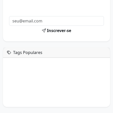
Receba uma mensagem inspiradora todo dia no seu e-
mail.
Inscrever-se
Tags Populares
mensagem de hoje
boa tarde google
boa tarde amor
boa tarde em italiano
boa tarde meu amor
boa tarde em espanhol
boa tarde a todos
boa tarde abençoada
boa tarde amiga
boa tarde amor da minha vida
boa tarde abençoada por deus
boa tarde amiguinho como vai
boa tarde a partir de que horas
a boa tarde em inglês
a boa tarde em francês