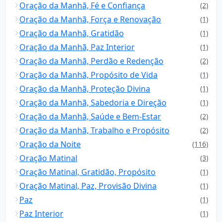
Oração da Manhã, Fé e Confiança
(2)
Oração da Manhã, Força e Renovação
(1)
Oração da Manhã, Gratidão
(1)
Oração da Manhã, Paz Interior
(1)
Oração da Manhã, Perdão e Redenção
(2)
Oração da Manhã, Propósito de Vida
(1)
Oração da Manhã, Proteção Divina
(1)
Oração da Manhã, Sabedoria e Direção
(1)
Oração da Manhã, Saúde e Bem-Estar
(2)
Oração da Manhã, Trabalho e Propósito
(2)
Oração da Noite
(116)
Oração Matinal
(3)
Oração Matinal, Gratidão, Propósito
(1)
Oração Matinal, Paz, Provisão Divina
(1)
Paz
(1)
Paz Interior
(1)