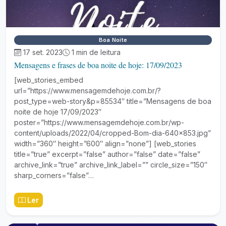
Boa Noite
17 set. 2023
1 min de leitura
Mensagens e frases de boa noite de hoje: 17/09/2023
[web_stories_embed
url=”https://www.mensagemdehoje.com.br/?
post_type=web-story&p=85534″ title=”Mensagens de boa
noite de hoje 17/09/2023″
poster=”https://www.mensagemdehoje.com.br/wp-
content/uploads/2022/04/cropped-Bom-dia-640×853.jpg”
width=”360″ height=”600″ align=”none”] [web_stories
title=”true” excerpt=”false” author=”false” date=”false”
archive_link=”true” archive_link_label=”” circle_size=”150″
sharp_corners=”false”…
Ler