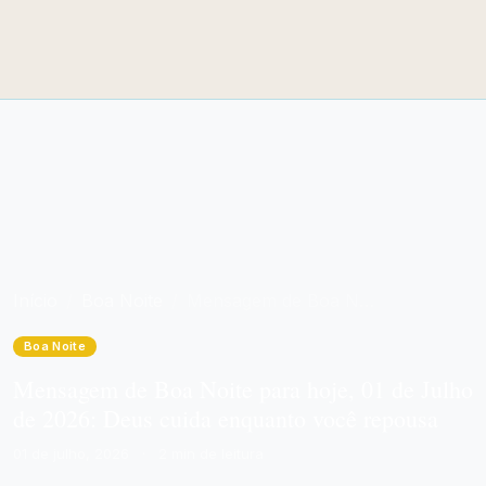
Início
Boa Noite
Mensagem de Boa Noite para hoje, 01 de Julho de 2026: Deus cuida enquanto você repousa
Boa Noite
Mensagem de Boa Noite para hoje, 01 de Julho
de 2026: Deus cuida enquanto você repousa
01 de julho, 2026
·
2 min de leitura