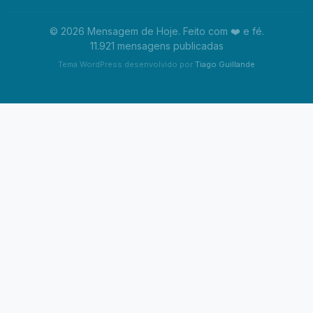
© 2026 Mensagem de Hoje. Feito com ❤️ e fé.
11.921 mensagens publicadas
Tema WordPress desenvolvido por
Tiago Guillande