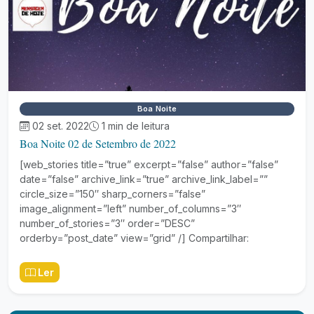
Boa Noite
02 set. 2022
1 min de leitura
Boa Noite 02 de Setembro de 2022
[web_stories title=”true” excerpt=”false” author=”false”
date=”false” archive_link=”true” archive_link_label=””
circle_size=”150″ sharp_corners=”false”
image_alignment=”left” number_of_columns=”3″
number_of_stories=”3″ order=”DESC”
orderby=”post_date” view=”grid” /] Compartilhar:
Ler