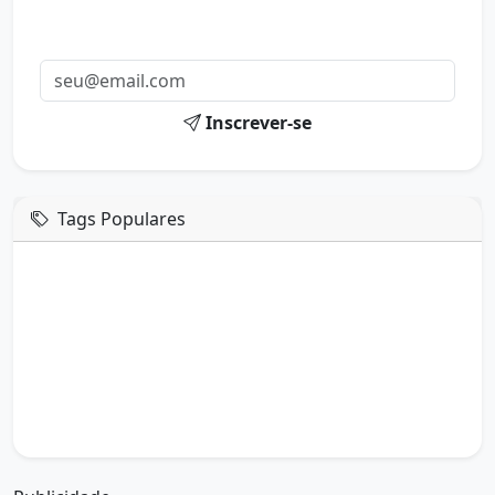
Receba uma mensagem inspiradora todo dia no seu e-
mail.
Inscrever-se
Tags Populares
mensagem de hoje
boa tarde google
boa tarde amor
boa tarde em italiano
boa tarde meu amor
boa tarde em espanhol
boa tarde a todos
boa tarde abençoada
boa tarde amiga
boa tarde amor da minha vida
boa tarde abençoada por deus
boa tarde amiguinho como vai
boa tarde a partir de que horas
a boa tarde em inglês
a boa tarde em francês