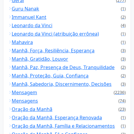
Geral
(277)
Guru Nanak
(1)
Immanuel Kant
(2)
Leonardo da Vinci
(4)
Leonardo da Vinci (atribuição errônea)
(1)
Mahavira
(1)
Manhã, Força, Resiliência, Esperança
(3)
Manhã, Gratidão, Louvor
(3)
Manhã, Paz, Presença de Deus, Tranquilidade
(2)
Manhã, Proteção, Guia, Confiança
(2)
Manhã, Sabedoria, Discernimento, Decisões
(3)
Mensagem
(2236)
Mensagens
(74)
Oração da Manhã
(23)
Oração da Manhã, Esperança Renovada
(1)
Oração da Manhã, Família e Relacionamentos
(1)