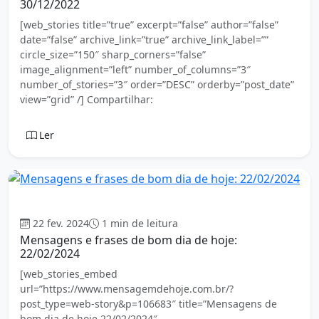
30/12/2022
[web_stories title=”true” excerpt=”false” author=”false”
date=”false” archive_link=”true” archive_link_label=””
circle_size=”150″ sharp_corners=”false”
image_alignment=”left” number_of_columns=”3″
number_of_stories=”3″ order=”DESC” orderby=”post_date”
view=”grid” /] Compartilhar:
Ler
Geral
22 fev. 2024
1 min de leitura
Mensagens e frases de bom dia de hoje:
22/02/2024
[web_stories_embed
url=”https://www.mensagemdehoje.com.br/?
post_type=web-story&p=106683″ title=”Mensagens de
bom dia de hoje 22/02/2024″