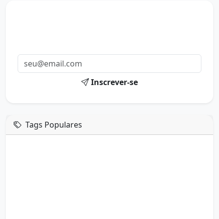
Mensagens diárias
Receba uma mensagem inspiradora todo dia no seu e-
mail.
Inscrever-se
Tags Populares
mensagem de hoje
boa tarde google
boa tarde amor
boa tarde em italiano
boa tarde meu amor
boa tarde em espanhol
boa tarde a todos
boa tarde abençoada
boa tarde amiga
boa tarde amor da minha vida
boa tarde abençoada por deus
boa tarde amiguinho como vai
boa tarde a partir de que horas
a boa tarde em inglês
a boa tarde em francês