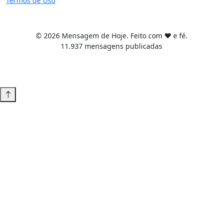
Termos de Uso
© 2026 Mensagem de Hoje. Feito com ❤️ e fé.
11.937 mensagens publicadas
Tema WordPress desenvolvido por
Tiago Guillande