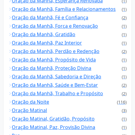
Oração da Manhã, Esperança Renovada
(1)
Oração da Manhã, Família e Relacionamentos
(1)
Oração da Manhã, Fé e Confiança
(2)
Oração da Manhã, Força e Renovação
(1)
Oração da Manhã, Gratidão
(1)
Oração da Manhã, Paz Interior
(1)
Oração da Manhã, Perdão e Redenção
(2)
Oração da Manhã, Propósito de Vida
(1)
Oração da Manhã, Proteção Divina
(1)
Oração da Manhã, Sabedoria e Direção
(1)
Oração da Manhã, Saúde e Bem-Estar
(2)
Oração da Manhã, Trabalho e Propósito
(2)
Oração da Noite
(116)
Oração Matinal
(3)
Oração Matinal, Gratidão, Propósito
(1)
Oração Matinal, Paz, Provisão Divina
(1)