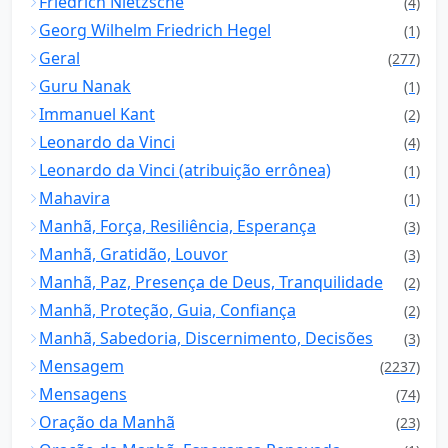
Friedrich Nietzsche
(4)
Georg Wilhelm Friedrich Hegel
(1)
Geral
(277)
Guru Nanak
(1)
Immanuel Kant
(2)
Leonardo da Vinci
(4)
Leonardo da Vinci (atribuição errônea)
(1)
Mahavira
(1)
Manhã, Força, Resiliência, Esperança
(3)
Manhã, Gratidão, Louvor
(3)
Manhã, Paz, Presença de Deus, Tranquilidade
(2)
Manhã, Proteção, Guia, Confiança
(2)
Manhã, Sabedoria, Discernimento, Decisões
(3)
Mensagem
(2237)
Mensagens
(74)
Oração da Manhã
(23)