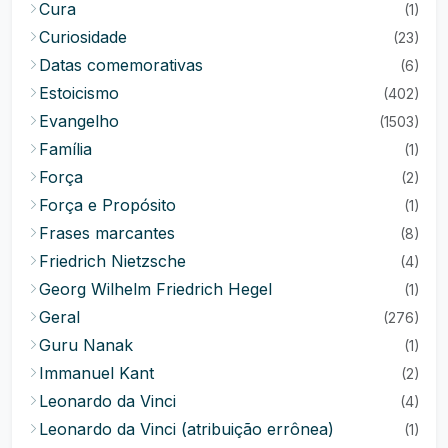
Cura
(1)
Curiosidade
(23)
Datas comemorativas
(6)
Estoicismo
(402)
Evangelho
(1503)
Família
(1)
Força
(2)
Força e Propósito
(1)
Frases marcantes
(8)
Friedrich Nietzsche
(4)
Georg Wilhelm Friedrich Hegel
(1)
Geral
(276)
Guru Nanak
(1)
Immanuel Kant
(2)
Leonardo da Vinci
(4)
Leonardo da Vinci (atribuição errônea)
(1)