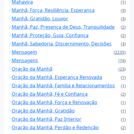
Mahavira
(1)
Manhã, Força, Resiliência, Esperança
(3)
Manhã, Gratidão, Louvor
(3)
Manhã, Paz, Presença de Deus, Tranquilidade
(2)
Manhã, Proteção, Guia, Confiança
(2)
Manhã, Sabedoria, Discernimento, Decisões
(3)
Mensagem
(2235)
Mensagens
(74)
Oração da Manhã
(23)
Oração da Manhã, Esperança Renovada
(1)
Oração da Manhã, Família e Relacionamentos
(1)
Oração da Manhã, Fé e Confiança
(2)
Oração da Manhã, Força e Renovação
(1)
Oração da Manhã, Gratidão
(1)
Oração da Manhã, Paz Interior
(1)
Oração da Manhã, Perdão e Redenção
(2)