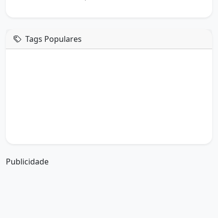
Tags Populares
mensagem de hoje
boa tarde google
boa tarde amor
boa tarde em italiano
boa tarde meu amor
boa tarde em espanhol
boa tarde a todos
boa tarde abençoada
boa tarde amiga
boa tarde amor da minha vida
boa tarde abençoada por deus
boa tarde amiguinho como vai
boa tarde a partir de que horas
a boa tarde em inglês
a boa tarde em francês
Publicidade