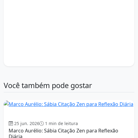
estoicismo e crescimento pessoal
estoicismo e disciplina mental
estoicismo e domínio das emoções
estoicismo e equilíbrio emocional
estoicismo e foco no que importa
estoicismo e força interior
estoicismo e sabedoria prática
estoicismo e virtude pessoal
estoicismo para tempos difíceis
filosofia estoica e resiliência
Você também pode gostar
Estoicismo
25 jun. 2026
1 min de leitura
Marco Aurélio: Sábia Citação Zen para Reflexão
Diária