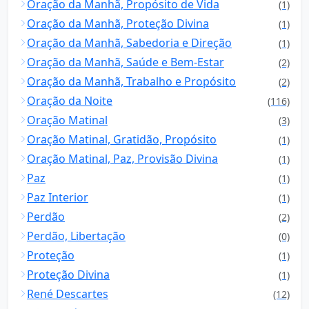
Oração da Manhã, Propósito de Vida
(1)
Oração da Manhã, Proteção Divina
(1)
Oração da Manhã, Sabedoria e Direção
(1)
Oração da Manhã, Saúde e Bem-Estar
(2)
Oração da Manhã, Trabalho e Propósito
(2)
Oração da Noite
(116)
Oração Matinal
(3)
Oração Matinal, Gratidão, Propósito
(1)
Oração Matinal, Paz, Provisão Divina
(1)
Paz
(1)
Paz Interior
(1)
Perdão
(2)
Perdão, Libertação
(0)
Proteção
(1)
Proteção Divina
(1)
René Descartes
(12)