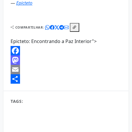
—
Epicteto
COMPARTILHAR:
Epicteto: Encontrando a Paz Interior">
Facebook
Mastodon
Email
Share
TAGS:
Epicteto
Estoicismo
estoicismo aplicado à vida cotidiana
estoicismo como filosofia de vida
estoicismo e aceitação do destino
estoicismo e autocontrole emocional
estoicismo e clareza de pensamento