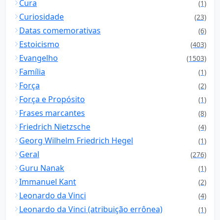
Cura
(1)
Curiosidade
(23)
Datas comemorativas
(6)
Estoicismo
(403)
Evangelho
(1503)
Família
(1)
Força
(2)
Força e Propósito
(1)
Frases marcantes
(8)
Friedrich Nietzsche
(4)
Georg Wilhelm Friedrich Hegel
(1)
Geral
(276)
Guru Nanak
(1)
Immanuel Kant
(2)
Leonardo da Vinci
(4)
Leonardo da Vinci (atribuição errônea)
(1)