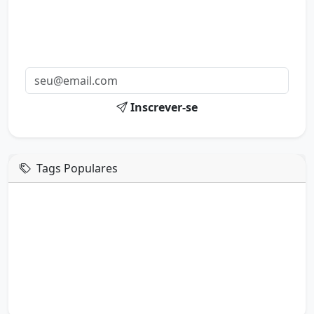
Mensagens diárias
Receba uma mensagem inspiradora todo dia no seu e-
mail.
Inscrever-se
Tags Populares
mensagem de hoje
boa tarde google
boa tarde amor
boa tarde em italiano
boa tarde meu amor
boa tarde em espanhol
boa tarde a todos
boa tarde abençoada
boa tarde amiga
boa tarde amor da minha vida
boa tarde abençoada por deus
boa tarde amiguinho como vai
boa tarde a partir de que horas
a boa tarde em inglês
a boa tarde em francês