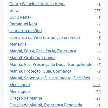
Georg Wilhelm Friedrich Hegel
(1)
Geral
(277)
Guru Nanak
(1)
Immanuel Kant
(2)
Leonardo da Vinci
(4)
Leonardo da Vinci (atribuição errônea)
(1)
Mahavira
(1)
Manhã, Força, Resiliência, Esperança
(3)
Manhã, Gratidão, Louvor
(3)
Manhã, Paz, Presença de Deus, Tranquilidade
(2)
Manhã, Proteção, Guia, Confiança
(2)
Manhã, Sabedoria, Discernimento, Decisões
(3)
Mensagem
(2236)
Mensagens
(74)
Oração da Manhã
(23)
Oração da Manhã, Esperança Renovada
(1)