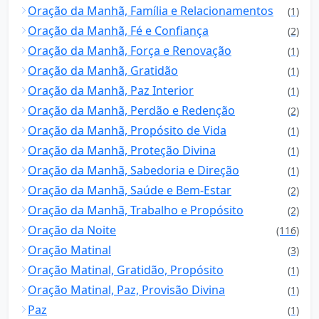
Oração da Manhã, Família e Relacionamentos
(1)
Oração da Manhã, Fé e Confiança
(2)
Oração da Manhã, Força e Renovação
(1)
Oração da Manhã, Gratidão
(1)
Oração da Manhã, Paz Interior
(1)
Oração da Manhã, Perdão e Redenção
(2)
Oração da Manhã, Propósito de Vida
(1)
Oração da Manhã, Proteção Divina
(1)
Oração da Manhã, Sabedoria e Direção
(1)
Oração da Manhã, Saúde e Bem-Estar
(2)
Oração da Manhã, Trabalho e Propósito
(2)
Oração da Noite
(116)
Oração Matinal
(3)
Oração Matinal, Gratidão, Propósito
(1)
Oração Matinal, Paz, Provisão Divina
(1)
Paz
(1)