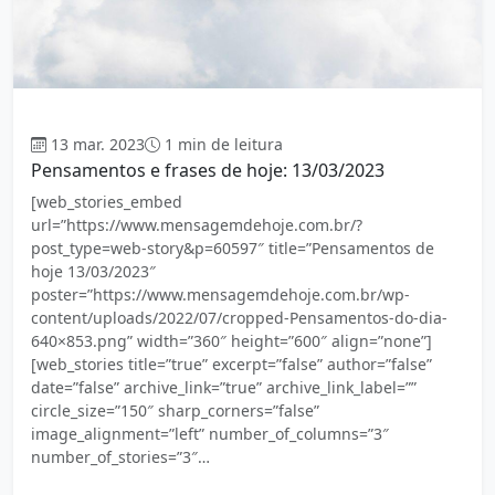
Mensagem
13 mar. 2023
1 min de leitura
Pensamentos e frases de hoje: 13/03/2023
[web_stories_embed
url=”https://www.mensagemdehoje.com.br/?
post_type=web-story&p=60597″ title=”Pensamentos de
hoje 13/03/2023″
poster=”https://www.mensagemdehoje.com.br/wp-
content/uploads/2022/07/cropped-Pensamentos-do-dia-
640×853.png” width=”360″ height=”600″ align=”none”]
[web_stories title=”true” excerpt=”false” author=”false”
date=”false” archive_link=”true” archive_link_label=””
circle_size=”150″ sharp_corners=”false”
image_alignment=”left” number_of_columns=”3″
number_of_stories=”3″…