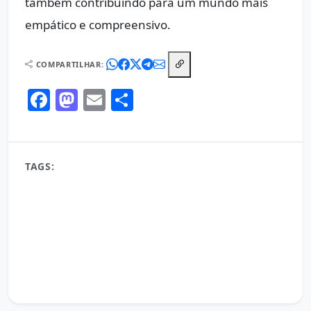
também contribuindo para um mundo mais
empático e compreensivo.
COMPARTILHAR:
Facebook
Mastodon
Email
Share
TAGS:
aceitação
Aprender Com A Morte
Aprendizado
autoestima
Ciclo da Vida
Ciclo Natural
Compreensão Humana
crescimento pessoal
cultura do cancelamento
dualidade da morte
erros humanos
Estigma
evolução
julgamento
medo de errar
morte
Perda E Superação
perfeição
pressão social
Reflexão sobre a Morte
Reflexões Sobre A Vida
Relações Humanas
Valorização da Vida
vida eterna