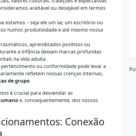
is, valores culturais, tradições e expectativas
sideramos aceitável ou desejável em termos
 estamos – seja ele um lar, um escritório ou
sso humor, produtividade e até mesmo nossa
traumáticos, aprendizados positivos ou
 durante a infância deixam marcas profundas
ais na vida adulta.
 pertencimento ou conformidade pode levar a
Pu
riamente refletem nossas crenças internas,
cas de grupo
.
tos é crucial para desvendar as
humano
e, consequentemente, dos nossos
lacionamentos: Conexão
a