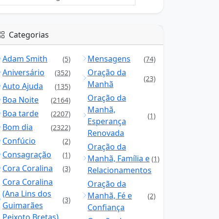
Categorias
Adam Smith
Mensagens
(5)
(74)
Aniversário
Oração da
(352)
(23)
Manhã
Auto Ajuda
(135)
Oração da
Boa Noite
(2164)
Manhã,
Boa tarde
(2207)
(1)
Esperança
Bom dia
(2322)
Renovada
Confúcio
(2)
Oração da
Consagração
(1)
Manhã, Família e
(1)
Cora Coralina
(3)
Relacionamentos
Cora Coralina
Oração da
(Ana Lins dos
Manhã, Fé e
(2)
(3)
Guimarães
Confiança
Peixoto Bretas)