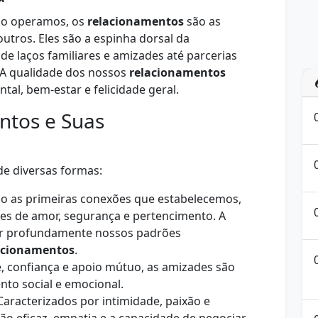
mo operamos, os
relacionamentos
são as
tros. Eles são a espinha dorsal da
e laços familiares e amizades até parcerias
 A qualidade dos nossos
relacionamentos
al, bem-estar e felicidade geral.
ntos e Suas
e diversas formas:
o as primeiras conexões que estabelecemos,
s de amor, segurança e pertencimento. A
iar profundamente nossos padrões
acionamentos
.
, confiança e apoio mútuo, as amizades são
nto social e emocional.
aracterizados por intimidade, paixão e
 eficaz, empatia e a capacidade de negociar