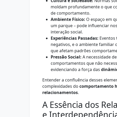
Cultura e Sociedade:
Normas socia
moldam profundamente o que con
de comportamento.
Ambiente Físico:
O espaço em que
um parque – pode influenciar no
interação social.
Experiências Passadas:
Eventos 
negativos, e o ambiente familiar
que afetam padrões comportament
Pressão Social:
A necessidade de
comportamentos que não necessa
evidenciando a força das
dinâmi
Entender a confluência desses elemen
complexidades do
comportamento 
relacionamentos
.
A Essência dos Re
e Interdependênci