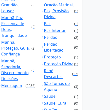
Gratidão,
Oração Matinal,
(3)
Louvor
Paz, Provisão
(1)
Divina
Manhã, Paz,
Presença de
Paz
(1)
(2)
Deus,
Paz Interior
(1)
Tranquilidade
Perdão
(2)
Manhã,
Perdão,
(0)
Proteção, Guia,
(2)
Libertação
Confiança
Proteção
(1)
Manhã,
Proteção Divina
(1)
Sabedoria,
(3)
René
Discernimento,
(12)
Descartes
Decisões
São Tomás de
Mensagem
(2236)
(3)
Aquino
Saúde
(1)
Saúde, Cura
(0)