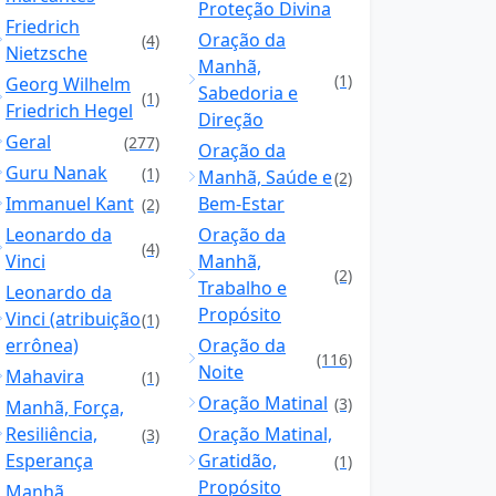
Proteção Divina
Friedrich
Oração da
(4)
Nietzsche
Manhã,
(1)
Georg Wilhelm
Sabedoria e
(1)
Friedrich Hegel
Direção
Geral
(277)
Oração da
Guru Nanak
(1)
Manhã, Saúde e
(2)
Immanuel Kant
Bem-Estar
(2)
Leonardo da
Oração da
(4)
Vinci
Manhã,
(2)
Trabalho e
Leonardo da
Propósito
Vinci (atribuição
(1)
errônea)
Oração da
(116)
Noite
Mahavira
(1)
Oração Matinal
(3)
Manhã, Força,
Resiliência,
Oração Matinal,
(3)
Esperança
Gratidão,
(1)
Propósito
Manhã,