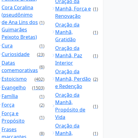
Oração da
Cora Coralina
Manhã, Força e
(1)
(pseudônimo
Renovação
de Ana Lins dos
(1)
Oração da
Guimarães
Manhã,
(1)
Peixoto Bretas)
Gratidão
Cura
(1)
Oração da
Curiosidade
(23)
Manhã, Paz
(1)
Datas
Interior
(6)
comemorativas
Oração da
Estoicismo
Manhã, Perdão
(402)
(2)
e Redenção
Evangelho
(1503)
Oração da
Família
(1)
Manhã,
Força
(2)
(1)
Propósito de
Força e
Vida
(1)
Propósito
Oração da
Frases
Manhã,
(8)
(1)
marcantes