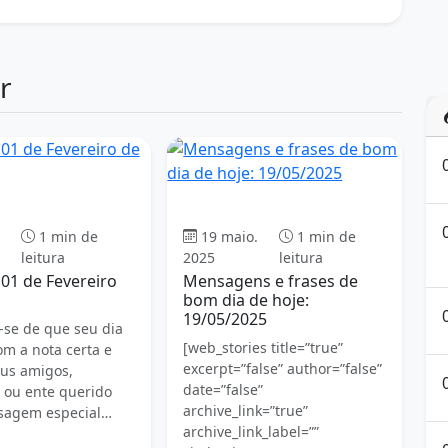
r
Bom dia
Bom dia
1 min de
19 maio.
1 min de
leitura
2025
leitura
01 de Fevereiro
Mensagens e frases de
bom dia de hoje:
19/05/2025
e-se de que seu dia
[web_stories title=”true”
m a nota certa e
excerpt=”false” author=”false”
eus amigos,
date=”false”
s ou ente querido
archive_link=”true”
agem especial…
archive_link_label=””