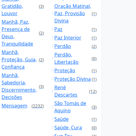
Gratidão,
Oração Matinal,
(3)
Louvor
Paz, Provisão
(1)
Divina
Manhã, Paz,
Presença de
Paz
(1)
(2)
Deus,
Paz Interior
(1)
Tranquilidade
Perdão
(2)
Manhã,
Perdão,
(0)
Proteção, Guia,
(2)
Libertação
Confiança
Proteção
(1)
Manhã,
Proteção Divina
(1)
Sabedoria,
(3)
René
Discernimento,
(12)
Descartes
Decisões
São Tomás de
Mensagem
(2232)
(3)
Aquino
Saúde
(1)
Saúde, Cura
(0)