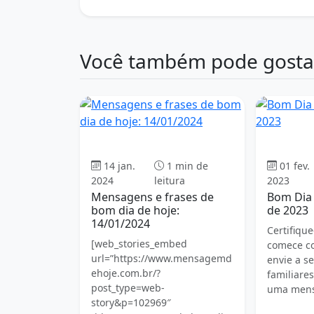
Você também pode gosta
Bom dia
14 jan.
1 min de
01 fev.
2024
leitura
2023
Mensagens e frases de
Bom Dia 
bom dia de hoje:
de 2023
14/01/2024
Certifiqu
[web_stories_embed
comece co
url=”https://www.mensagemd
envie a s
ehoje.com.br/?
familiare
post_type=web-
uma mens
story&p=102969″