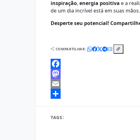
inspiração
,
energia positiva
e a real
de um dia incrível está em suas mãos
Desperte seu potencial! Compartilh
COMPARTILHAR:
Facebook
Mastodon
Email
Share
TAGS:
atitude positiva
autoajuda
bem-es
desenvolvimento pessoal
Energia positiva
mentalidade
motivação diária
novo dia
rotina matinal
sucesso pessoal