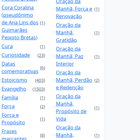
Oração da
Cora Coralina
Manhã, Força e
(1)
(pseudônimo
Renovação
de Ana Lins dos
(1)
Oração da
Guimarães
Manhã,
(1)
Peixoto Bretas)
Gratidão
Cura
(1)
Oração da
Curiosidade
(23)
Manhã, Paz
(1)
Datas
Interior
(6)
comemorativas
Oração da
Estoicismo
Manhã, Perdão
(403)
(2)
e Redenção
Evangelho
(1503)
Oração da
Família
(1)
Manhã,
Força
(2)
(1)
Propósito de
Força e
Vida
(1)
Propósito
Oração da
Frases
Manhã,
(8)
(1)
marcantes