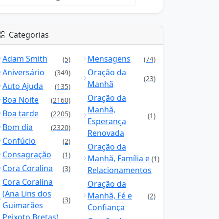
Categorias
Adam Smith
Mensagens
(5)
(74)
Aniversário
Oração da
(349)
(23)
Manhã
Auto Ajuda
(135)
Oração da
Boa Noite
(2160)
Manhã,
Boa tarde
(2205)
(1)
Esperança
Bom dia
(2320)
Renovada
Confúcio
(2)
Oração da
Consagração
(1)
Manhã, Família e
(1)
Cora Coralina
(3)
Relacionamentos
Cora Coralina
Oração da
(Ana Lins dos
Manhã, Fé e
(2)
(3)
Guimarães
Confiança
Peixoto Bretas)