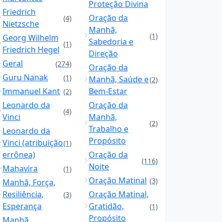
Proteção Divina
Friedrich
Oração da
(4)
Nietzsche
Manhã,
(1)
Georg Wilhelm
Sabedoria e
(1)
Friedrich Hegel
Direção
Geral
(274)
Oração da
Guru Nanak
(1)
Manhã, Saúde e
(2)
Immanuel Kant
Bem-Estar
(2)
Leonardo da
Oração da
(4)
Vinci
Manhã,
(2)
Trabalho e
Leonardo da
Propósito
Vinci (atribuição
(1)
errônea)
Oração da
(116)
Noite
Mahavira
(1)
Oração Matinal
(3)
Manhã, Força,
Resiliência,
Oração Matinal,
(3)
Esperança
Gratidão,
(1)
Propósito
Manhã,