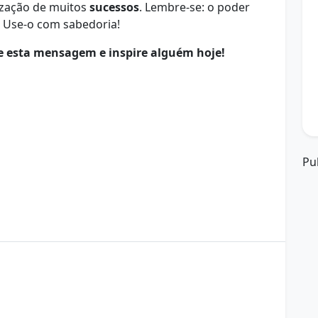
ização de muitos
sucessos
. Lembre-se: o poder
. Use-o com sabedoria!
e esta mensagem e inspire alguém hoje!
Pu
tar
bom dia
comece bem o dia
crescimento
frases motivaçionais
gratidão
inspiração matinal
Pensamentos Positivos
produtividade
prosperidade