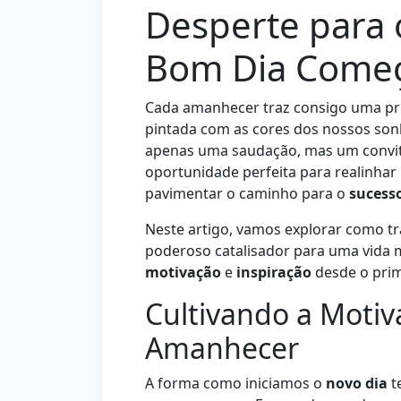
Desperte para 
Bom Dia Começ
Cada amanhecer traz consigo uma pr
pintada com as cores dos nossos so
apenas uma saudação, mas um convite
oportunidade perfeita para realinhar 
pavimentar o caminho para o
sucess
Neste artigo, vamos explorar como t
poderoso catalisador para uma vida m
motivação
e
inspiração
desde o prime
Cultivando a Motiv
Amanhecer
A forma como iniciamos o
novo dia
t