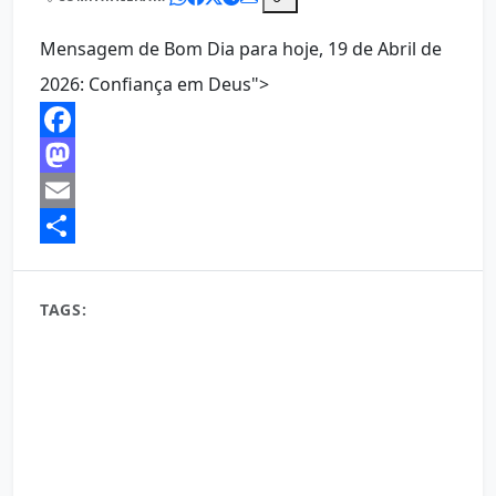
Mensagem de Bom Dia para hoje, 19 de Abril de
2026: Confiança em Deus">
Facebook
Mastodon
Email
Share
TAGS:
19 de abril bom dia
Autoconfiança
bem-estar
bom dia
bom dia 19 de abril 2026
bom dia 19 de abril de 2026
bom dia 19/04/26
começar bem
desenvolvimento pessoal
despertar
Energia positiva
felicidade
felicidade matinal
força interior
gratidão
hábitos matinais
inspiração
inspiração matinal
mensagem de bom dia 19 de abril
mentalidade vitoriosa
mindset positivo
motivação
motivação diária
novo dia
otimismo
produtividade