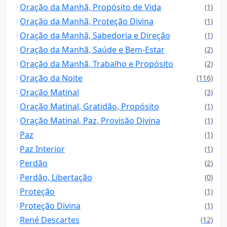
Oração da Manhã, Propósito de Vida
(1)
Oração da Manhã, Proteção Divina
(1)
Oração da Manhã, Sabedoria e Direção
(1)
Oração da Manhã, Saúde e Bem-Estar
(2)
Oração da Manhã, Trabalho e Propósito
(2)
Oração da Noite
(116)
Oração Matinal
(3)
Oração Matinal, Gratidão, Propósito
(1)
Oração Matinal, Paz, Provisão Divina
(1)
Paz
(1)
Paz Interior
(1)
Perdão
(2)
Perdão, Libertação
(0)
Proteção
(1)
Proteção Divina
(1)
René Descartes
(12)