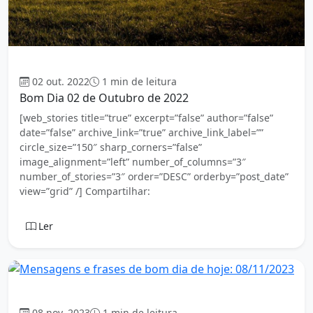
Bom dia
02 out. 2022
1 min de leitura
Bom Dia 02 de Outubro de 2022
[web_stories title=”true” excerpt=”false” author=”false”
date=”false” archive_link=”true” archive_link_label=””
circle_size=”150″ sharp_corners=”false”
image_alignment=”left” number_of_columns=”3″
number_of_stories=”3″ order=”DESC” orderby=”post_date”
view=”grid” /] Compartilhar:
Ler
Bom dia
08 nov. 2023
1 min de leitura