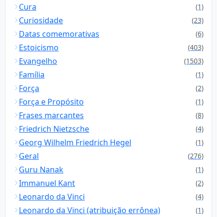
Cura
(1)
Curiosidade
(23)
Datas comemorativas
(6)
Estoicismo
(403)
Evangelho
(1503)
Família
(1)
Força
(2)
Força e Propósito
(1)
Frases marcantes
(8)
Friedrich Nietzsche
(4)
Georg Wilhelm Friedrich Hegel
(1)
Geral
(276)
Guru Nanak
(1)
Immanuel Kant
(2)
Leonardo da Vinci
(4)
Leonardo da Vinci (atribuição errônea)
(1)