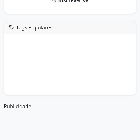
Inscrever-se
Tags Populares
mensagem de hoje
boa tarde google
boa tarde amor
boa tarde em italiano
boa tarde meu amor
boa tarde em espanhol
boa tarde a todos
boa tarde abençoada
boa tarde amiga
boa tarde amor da minha vida
boa tarde abençoada por deus
boa tarde amiguinho como vai
boa tarde a partir de que horas
a boa tarde em inglês
a boa tarde em francês
Publicidade