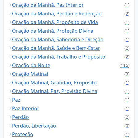
Oração da Manhã, Paz Interior
(1)
Oração da Manhã, Perdão e Redenção
(2)
Oração da Manhã, Propósito de Vida
(1)
Oração da Manhã, Proteção Divina
(1)
Oração da Manhã, Sabedoria e Direção
(1)
Oração da Manhã, Saúde e Bem-Estar
(2)
Oração da Manhã, Trabalho e Propósito
(2)
Oração da Noite
(116)
Oração Matinal
(3)
Oração Matinal, Gratidão, Propósito
(1)
Oração Matinal, Paz, Provisão Divina
(1)
Paz
(1)
Paz Interior
(1)
Perdão
(2)
Perdão, Libertação
(0)
Proteção
(1)