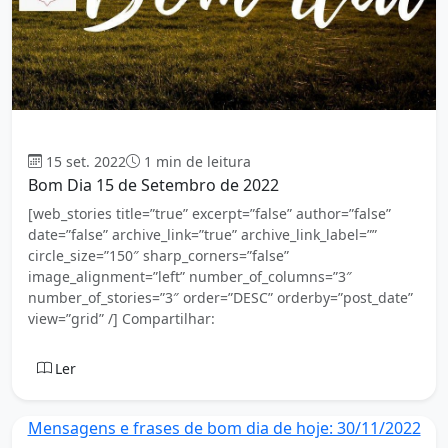
Bom dia
15 set. 2022
1 min de leitura
Bom Dia 15 de Setembro de 2022
[web_stories title=”true” excerpt=”false” author=”false”
date=”false” archive_link=”true” archive_link_label=””
circle_size=”150″ sharp_corners=”false”
image_alignment=”left” number_of_columns=”3″
number_of_stories=”3″ order=”DESC” orderby=”post_date”
view=”grid” /] Compartilhar:
Ler
Mensagens e frases de bom dia de hoje: 30/11/2022