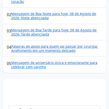
coração
Mensagem de Boa Noite para hoje, 08 de Agosto de
02
2026: Noite abençoada
Mensagem de Boa Tarde para hoje, 08 de Agosto de
03
2026: Tarde abençoada
Palavras de apoio para quem vai passar por cirurgia:
04
Acolhimento em um momento delicado
Mensagem de aniversário única e emocionante para
05
celebrar com carinho
Mensagens diárias
Receba uma mensagem inspiradora todo dia no seu e-
mail.