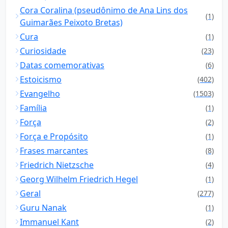
Cora Coralina (pseudônimo de Ana Lins dos
(1)
Guimarães Peixoto Bretas)
Cura
(1)
Curiosidade
(23)
Datas comemorativas
(6)
Estoicismo
(402)
Evangelho
(1503)
Família
(1)
Força
(2)
Força e Propósito
(1)
Frases marcantes
(8)
Friedrich Nietzsche
(4)
Georg Wilhelm Friedrich Hegel
(1)
Geral
(277)
Guru Nanak
(1)
Immanuel Kant
(2)