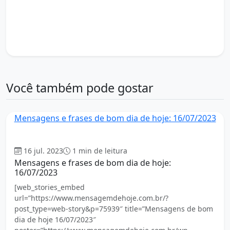
mensagem de bom dia 15 de março
mentalidade positiva
motivação matinal
novo dia
otimismo
positividade
produtividade
propósito
recomeço
sucesso pessoal
vida plena
Você também pode gostar
Mensagens e frases de bom dia de hoje: 16/07/2023
Bom dia
16 jul. 2023
1 min de leitura
Mensagens e frases de bom dia de hoje:
16/07/2023
[web_stories_embed
url=”https://www.mensagemdehoje.com.br/?
post_type=web-story&p=75939″ title=”Mensagens de bom
dia de hoje 16/07/2023″