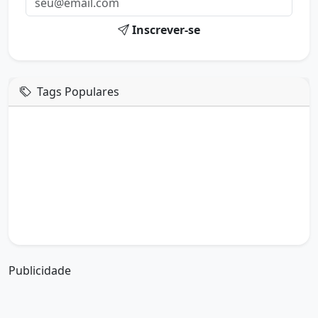
Inscrever-se
Tags Populares
mensagem de hoje
boa tarde google
boa tarde amor
boa tarde em italiano
boa tarde meu amor
boa tarde em espanhol
boa tarde a todos
boa tarde abençoada
boa tarde amiga
boa tarde amor da minha vida
boa tarde abençoada por deus
boa tarde amiguinho como vai
boa tarde a partir de que horas
a boa tarde em inglês
a boa tarde em francês
Publicidade