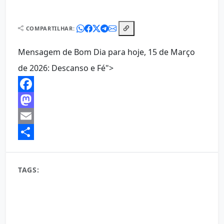
COMPARTILHAR:
Mensagem de Bom Dia para hoje, 15 de Março
de 2026: Descanso e Fé">
Facebook
Mastodon
Email
Share
TAGS:
15 de março bom dia
atitude positiva
autoajuda
bem-estar
bom dia
bom dia 15 de março 2026
bom dia 15 de março de 2026
bom dia 15/03/26
bons hábitos
crescimento
desenvolvimento pessoal
despertar
Energia positiva
foco
gratidão
hábitos matinais
inspiração diária