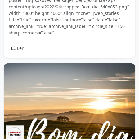
poster=”https://www.mensagemdehoje.com.br/wp-
content/uploads/2022/04/cropped-Bom-dia-640×853.png”
width=”360″ height=”600″ align=”none”] [web_stories
title=”true” excerpt=”false” author=”false” date=”false”
archive_link=”true” archive_link_label=”” circle_size=”150″
sharp_corners=”false”…
Ler