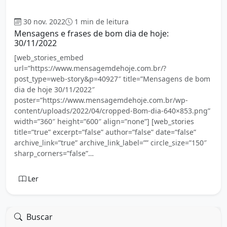
Bom dia
30 nov. 2022
1 min de leitura
Mensagens e frases de bom dia de hoje:
30/11/2022
[web_stories_embed
url=”https://www.mensagemdehoje.com.br/?
post_type=web-story&p=40927″ title=”Mensagens de bom
dia de hoje 30/11/2022″
poster=”https://www.mensagemdehoje.com.br/wp-
content/uploads/2022/04/cropped-Bom-dia-640×853.png”
width=”360″ height=”600″ align=”none”] [web_stories
title=”true” excerpt=”false” author=”false” date=”false”
archive_link=”true” archive_link_label=”” circle_size=”150″
sharp_corners=”false”…
Ler
Buscar