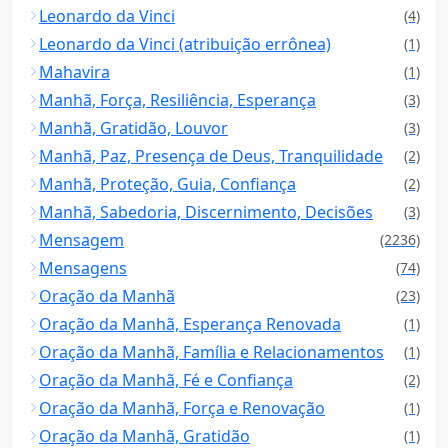
Leonardo da Vinci
(4)
Leonardo da Vinci (atribuição errônea)
(1)
Mahavira
(1)
Manhã, Força, Resiliência, Esperança
(3)
Manhã, Gratidão, Louvor
(3)
Manhã, Paz, Presença de Deus, Tranquilidade
(2)
Manhã, Proteção, Guia, Confiança
(2)
Manhã, Sabedoria, Discernimento, Decisões
(3)
Mensagem
(2236)
Mensagens
(74)
Oração da Manhã
(23)
Oração da Manhã, Esperança Renovada
(1)
Oração da Manhã, Família e Relacionamentos
(1)
Oração da Manhã, Fé e Confiança
(2)
Oração da Manhã, Força e Renovação
(1)
Oração da Manhã, Gratidão
(1)