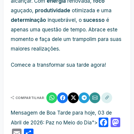
alcançar. Com
energia
renovada,
foco
aguçado,
produtividade
otimizada e uma
determinação
inquebrável, o
sucesso
é
apenas uma questão de tempo. Abrace este
momento e faça dele um trampolim para suas
maiores realizações.
Comece a transformar sua tarde agora!
COMPARTILHAR:
Mensagem de Boa Tarde para hoje, 03 de
Face
Ma
Abril de 2026: Paz no Meio do Dia">
Email
Share