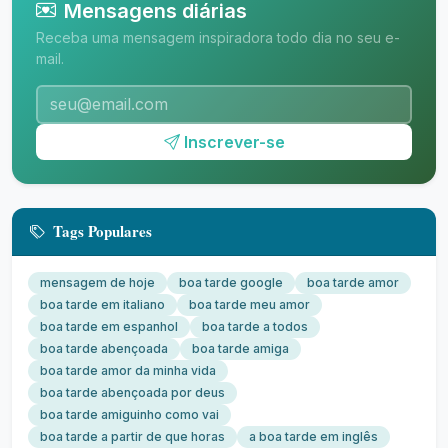
Mensagens diárias
Receba uma mensagem inspiradora todo dia no seu e-
mail.
Inscrever-se
Tags Populares
mensagem de hoje
boa tarde google
boa tarde amor
boa tarde em italiano
boa tarde meu amor
boa tarde em espanhol
boa tarde a todos
boa tarde abençoada
boa tarde amiga
boa tarde amor da minha vida
boa tarde abençoada por deus
boa tarde amiguinho como vai
boa tarde a partir de que horas
a boa tarde em inglês