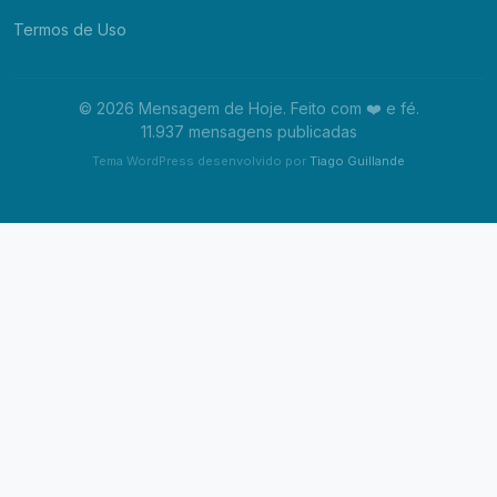
Termos de Uso
© 2026 Mensagem de Hoje. Feito com ❤️ e fé.
11.937 mensagens publicadas
Tema WordPress desenvolvido por
Tiago Guillande