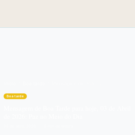
Início
Boa tarde
Mensagem de Boa Tarde para hoje, 03 de Abril de 2026: Paz no Meio do Dia
Boa tarde
Mensagem de Boa Tarde para hoje, 03 de Abril
de 2026: Paz no Meio do Dia
03 de abril, 2026
·
5 min de leitura